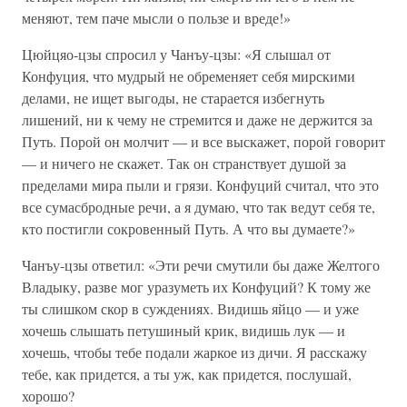
меняют, тем паче мысли о пользе и вреде!»
Цюйцяо-цзы спросил у Чанъу-цзы: «Я слышал от
Конфуция, что мудрый не обременяет себя мирскими
делами, не ищет выгоды, не старается избегнуть
лишений, ни к чему не стремится и даже не держится за
Путь. Порой он молчит — и все выскажет, порой говорит
— и ничего не скажет. Так он странствует душой за
пределами мира пыли и грязи. Конфуций считал, что это
все сумасбродные речи, а я думаю, что так ведут себя те,
кто постигли сокровенный Путь. А что вы думаете?»
Чанъу-цзы ответил: «Эти речи смутили бы даже Желтого
Владыку, разве мог уразуметь их Конфуций? К тому же
ты слишком скор в суждениях. Видишь яйцо — и уже
хочешь слышать петушиный крик, видишь лук — и
хочешь, чтобы тебе подали жаркое из дичи. Я расскажу
тебе, как придется, а ты уж, как придется, послушай,
хорошо?