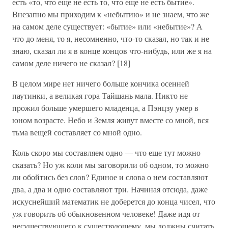
есть «то, что еще не есть то, что еще не есть бытие».
Внезапно мы приходим к «небытию» и не знаем, что же
на самом деле существует: «бытие» или «небытие»? А
что до меня, то я, несомненно, что-то сказал, но так и не
знаю, сказал ли я в конце концов что-нибудь, или же я на
самом деле ничего не сказал? [18]
В целом мире нет ничего больше кончика осенней
паутинки, а великая гора Тайшань мала. Никто не
прожил больше умершего младенца, а Пэнцзу умер в
юном возрасте. Небо и Земля живут вместе со мной, вся
тьма вещей составляет со мной одно.
Коль скоро мы составляем одно — что еще тут можно
сказать? Но уж коли мы заговорили об одном, то можно
ли обойтись без слов? Единое и слова о нем составляют
два, а два и одно составляют три. Начиная отсюда, даже
искуснейший математик не доберется до конца чисел, что
уж говорить об обыкновенном человеке! Даже идя от
несуществующего к существующему, мы должны считать