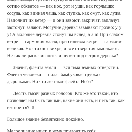
сотню обхватов — как нос, рот и уши, как горлышко
сосуда, как винная чаша, как ступка, как омут, как лужа.
Наполнит их ветер — и они завоют, закричат, заплачут,
застонут, залают. Могучие деревья завывают грозно: у-у-
у! А молодые деревца стонут им вслед: а-а-а! При слабом
ветре — гармония малая, при сильном ветре — гармония
великая. Но стихнет вихрь, и все отверстия замолкают.
Не так ли раскачиваются и шумят под ветром деревья?
— Значит, флейта земли — вся тьма земных отверстий.
Флейта человека — полая бамбуковая трубка с
дырочками. Но что же такое флейта Неба?
— Десять тысяч разных голосов! Кто же это такой, кто
позволяет им быть такими, какие они есть, и петь так, как
им поется? [8]
Большое знание безмятежно-покойно.
Малое знание ищет, к чему приложить себя.