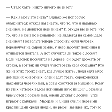
— Стало быть, никто ничего не знает?
— Как я могу это знать? Однако же попробую
объясниться: откуда вы знаете, что то, что я называю
знанием, не является незнанием? И откуда вы знаете, что
то, что я называю незнанием, не является на самом деле
знанием? Позвольте теперь спросить: если человек
переночует на сырой земле, у него заболит поясница и
отнимется полтела. А вот случится ли такое с лосем?
Если человек поселится на дереве, он будет дрожать от
страха, а вот так ли будет чувствовать себя обезьяна? Кто
же из этих троих знает, где лучше жить? Люди едят мясо
домашних животных, олени едят траву, сороконожки
лакомятся червячками, а совы охотятся за мышами. Кому
из этих четырех ведом истинный вкус пищи? Обезьяны
брачуются с обезьянами, олени дружат с лосями, угри
играют с рыбками. Маоцзян и Сиши слыли первыми
красавицами среди людей, но рыбы, завидев их, тотчас