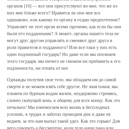
органов [10] — все они присутствуют во мне, что же из
них мне ближе всего? Нравятся ли они мне все
одинаково, или какому-то органу я отдаю предпочтение?
Управляет ли этот орган всеми прочими, как если бы они
были его подданными? А может, органы нашего тела не
могут друг другом управлять и сменяют друг друга в
роли правителя и подданного? Или все-таки у них есть
один подлинный государь? Но даже если мы опознаем
этого государя, мы ничего не сможем ни прибавить к его
подлинности, ни отнять от нее.
Однажды получив свое тело, мы обладаем им до самой
смерти и не можем взять себе другое. Не зная покоя, мы
плывем по бурным водам жизни, неудержимо стремясь,
словно скачущий конь, к общему для всех концу. Как это
печально! Мы изнемогаем всю жизнь в бесплодных
усилиях, в трудах и заботах проводим дни и даже не
ведаем, за что нам выпал такой удел. Как это горько! Для
чего говорить о бессмертии, коли тело наше рано или