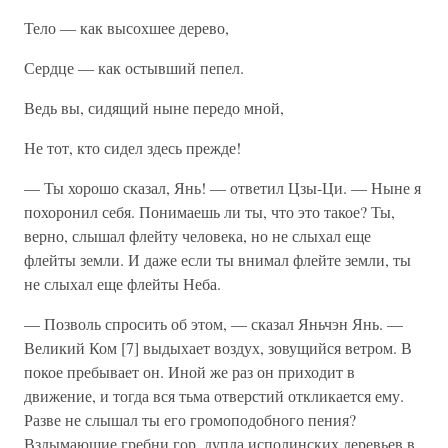
Тело — как высохшее дерево,
Сердце — как остывший пепел.
Ведь вы, сидящий ныне передо мной,
Не тот, кто сидел здесь прежде!
— Ты хорошо сказал, Янь! — ответил Цзы-Ци. — Ныне я
похоронил себя. Понимаешь ли ты, что это такое? Ты,
верно, слышал флейту человека, но не слыхал еще
флейты земли. И даже если ты внимал флейте земли, ты
не слыхал еще флейты Неба.
— Позволь спросить об этом, — сказал Яньчэн Янь. —
Великий Ком [7] выдыхает воздух, зовущийся ветром. В
покое пребывает он. Иной же раз он приходит в
движение, и тогда вся тьма отверстий откликается ему.
Разве не слышал ты его громоподобного пения?
Вздымающие гребни гор, дупла исполинских деревьев в