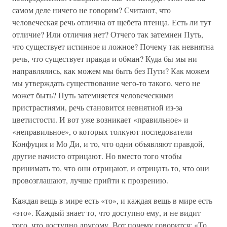
самом деле ничего не говорим? Считают, что
человеческая речь отлична от щебета птенца. Есть ли тут
отличие? Или отличия нет? Отчего так затемнен Путь,
что существует истинное и ложное? Почему так невнятна
речь, что существует правда и обман? Куда бы мы ни
направлялись, как можем мы быть без Пути? Как можем
мы утверждать существование чего-то такого, чего не
может быть? Путь затемняется человеческими
пристрастиями, речь становится невнятной из-за
цветистости. И вот уже возникает «правильное» и
«неправильное», о которых толкуют последователи
Конфуция и Мо Ди, и то, что одни объявляют правдой,
другие начисто отрицают. Но вместо того чтобы
принимать то, что они отрицают, и отрицать то, что они
провозглашают, лучше прийти к прозрению.
Каждая вещь в мире есть «то», и каждая вещь в мире есть
«это». Каждый знает то, что доступно ему, и не видит
того, что доступно другому. Вот почему говорится: «То