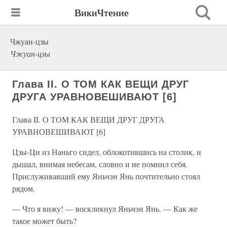
ВикиЧтение
Чжуан-цзы
Чжуан-цзы
Глава II. О ТОМ КАК ВЕЩИ ДРУГ
ДРУГА УРАВНОВЕШИВАЮТ [6]
Глава II. О ТОМ КАК ВЕЩИ ДРУГ ДРУГА
УРАВНОВЕШИВАЮТ [6]
Цзы-Ци из Наньго сидел, облокотившись на столик, и
дышал, внимая небесам, словно и не помнил себя.
Прислуживавший ему Яньчэн Янь почтительно стоял
рядом.
— Что я вижу! — воскликнул Яньчэн Янь. — Как же
такое может быть?