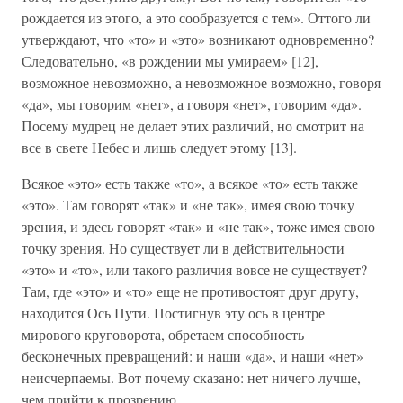
рождается из этого, а это сообразуется с тем». Оттого ли
утверждают, что «то» и «это» возникают одновременно?
Следовательно, «в рождении мы умираем» [12],
возможное невозможно, а невозможное возможно, говоря
«да», мы говорим «нет», а говоря «нет», говорим «да».
Посему мудрец не делает этих различий, но смотрит на
все в свете Небес и лишь следует этому [13].
Всякое «это» есть также «то», а всякое «то» есть также
«это». Там говорят «так» и «не так», имея свою точку
зрения, и здесь говорят «так» и «не так», тоже имея свою
точку зрения. Но существует ли в действительности
«это» и «то», или такого различия вовсе не существует?
Там, где «это» и «то» еще не противостоят друг другу,
находится Ось Пути. Постигнув эту ось в центре
мирового круговорота, обретаем способность
бесконечных превращений: и наши «да», и наши «нет»
неисчерпаемы. Вот почему сказано: нет ничего лучше,
чем прийти к прозрению.