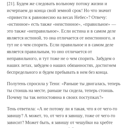
[21]. Будем же следовать вольному потоку жизни и
исчерпаем до конца свой земной срок! Но что значит
«привести к равновесию на весах Небес»? Отвечу:
«истинное» есть также «неистинное», «правильное» —
это также «неправильное». Если истина и в самом деле
является истиной, то она отличается от неистинного, и
тут не о чем спорить. Если правильное и в самом деле
является правильным, то оно отличается от
неправильного, и тут тоже не о чем спорить. Забудем о
наших летах, забудем о наших обязанностях, достигнем
беспредельного и будем пребывать в нем без конца.
Полутень спросила у Тени: «Раньше ты двигалась, теперь
ты стоишь на месте, раньше ты сидела, теперь стоишь.
Почему ты так непостоянна в своих поступках?»
Тень ответила: «А не потому ли я такая, что я от чего-то
завишу? А может, то, от чего я завишу, тоже от чего-то
зависит? Может быть, я завишу от чешуйки на хребте