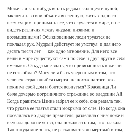
Может ли кто-нибудь встать рядом с солнцем и луной,
заключить в свои объятия вселенную, жить заодно со
всем сущим, принимать все, что случается в мире, и не
видеть различия между людьми низкими и
возвышенными? Обыкновенные люди трудятся не
покладая рук. Мудрый действует не умствуя, и для него
десять тысяч лет — как одно мгновение. Для него все
вещи в мире существуют сами по себе и друг друга в себя
вмещают. Откуда мне знать, что привязанность к жизни
не есть обман? Могу ли я быть уверенным в том, что
человек, страшащийся смерти, не похож на того, кто
покинул свой дом и боится вернуться? Красавица Ли
была дочерью пограничного стражника во владении Ай.
Когда правитель Цзинь забрал ее к себе, она рыдала так,
что рукава ее платья стали мокрыми от слез. Но когда она
поселилась во дворце правителя, разделила с ним ложе и
вкусила дорогие яства, она пожалела о том, что плакала.
Так откуда мне знать, не раскаивается ли мертвый в том,