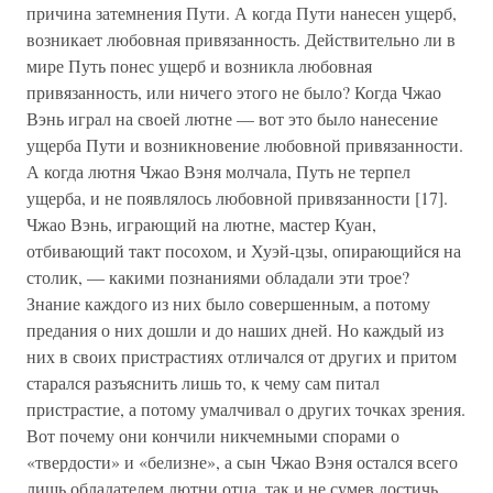
причина затемнения Пути. А когда Пути нанесен ущерб,
возникает любовная привязанность. Действительно ли в
мире Путь понес ущерб и возникла любовная
привязанность, или ничего этого не было? Когда Чжао
Вэнь играл на своей лютне — вот это было нанесение
ущерба Пути и возникновение любовной привязанности.
А когда лютня Чжао Вэня молчала, Путь не терпел
ущерба, и не появлялось любовной привязанности [17].
Чжао Вэнь, играющий на лютне, мастер Куан,
отбивающий такт посохом, и Хуэй-цзы, опирающийся на
столик, — какими познаниями обладали эти трое?
Знание каждого из них было совершенным, а потому
предания о них дошли и до наших дней. Но каждый из
них в своих пристрастиях отличался от других и притом
старался разъяснить лишь то, к чему сам питал
пристрастие, а потому умалчивал о других точках зрения.
Вот почему они кончили никчемными спорами о
«твердости» и «белизне», а сын Чжао Вэня остался всего
лишь обладателем лютни отца, так и не сумев достичь