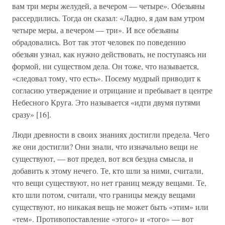
вам три меры желудей, а вечером — четыре». Обезьяны
рассердились. Тогда он сказал: «Ладно, я дам вам утром
четыре меры, а вечером — три». И все обезьяны
обрадовались. Вот так этот человек по поведению
обезьян узнал, как нужно действовать, не поступаясь ни
формой, ни существом дела. Он тоже, что называется,
«следовал тому, что есть». Посему мудрый приводит к
согласию утверждение и отрицание и пребывает в центре
Небесного Круга. Это называется «идти двумя путями
сразу» [16].
Люди древности в своих знаниях достигли предела. Чего
же они достигли? Они знали, что изначально вещи не
существуют, — вот предел, вот вся бездна смысла, и
добавить к этому нечего. Те, кто шли за ними, считали,
что вещи существуют, но нет границ между вещами. Те,
кто шли потом, считали, что границы между вещами
существуют, но никакая вещь не может быть «этим» или
«тем». Противопоставление «этого» и «того» — вот