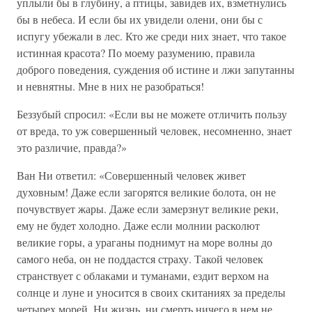
уплыли бы в глубину, а птицы, завидев их, взметнулись
бы в небеса. И если бы их увидели олени, они бы с
испугу убежали в лес. Кто же среди них знает, что такое
истинная красота? По моему разумению, правила
доброго поведения, суждения об истине и лжи запутанны
и невнятны. Мне в них не разобраться!
Беззубый спросил: «Если вы не можете отличить пользу
от вреда, то уж совершенный человек, несомненно, знает
это различие, правда?»
Ван Ни ответил: «Совершенный человек живет
духовным! Даже если загорятся великие болота, он не
почувствует жары. Даже если замерзнут великие реки,
ему не будет холодно. Даже если молнии расколют
великие горы, а ураганы поднимут на море волны до
самого неба, он не поддастся страху. Такой человек
странствует с облаками и туманами, ездит верхом на
солнце и луне и уносится в своих скитаниях за пределы
четырех морей. Ни жизнь, ни смерть ничего в нем не