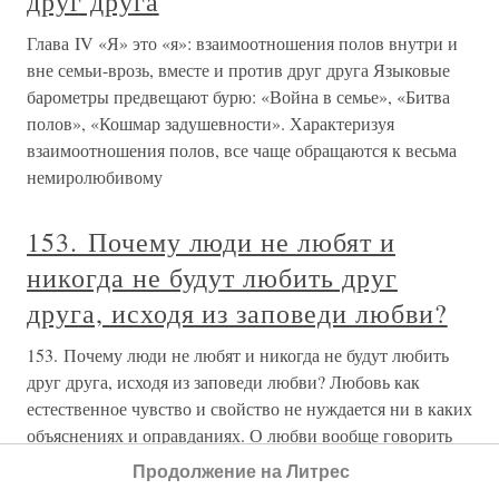
друг друга
Глава IV «Я» это «я»: взаимоотношения полов внутри и
вне семьи-врозь, вместе и против друг друга Языковые
барометры предвещают бурю: «Война в семье», «Битва
полов», «Кошмар задушевности». Характеризуя
взаимоотношения полов, все чаще обращаются к весьма
немиролюбивому
153. Почему люди не любят и
никогда не будут любить друг
друга, исходя из заповеди любви?
153. Почему люди не любят и никогда не будут любить
друг друга, исходя из заповеди любви? Любовь как
естественное чувство и свойство не нуждается ни в каких
объяснениях и оправданиях. О любви вообще говорить
почти невозможно; разве только поэты могут выразить
Продолжение на Литрес
восторг и ужас