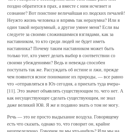
поздно обратится в прах, а вместе с ним исчезнет и
сознание? Вот поистине величайшая из людских печалей!
Неужто жизнь человека и впрямь так неразумна? Или я
один такой неразумный, а другие умнее меня? Если вы
следуете за своими сложившимися взглядами, как за
наставником, то кто среди людей не будет иметь
наставника? Почему таким наставником может быть
только тот, кто умеет делать выбор в соответствии со
своими убеждениями? Ведь и невежда способен
поступать так же. Рассуждать об истине и лжи, прежде
чем появится ясное понимание их природы, — все равно
что «отправляться в Юэ сегодня, а приехать туда вчера»
[11]. Это значит объявлять существующим то, чего нет. А
как несуществующее сделать существующим, не знал
даже великий Юй. Я же и подавно знать о том не могу.
Речь — это не просто выдыхание воздуха. Говорящему
есть что сказать, однако то, что говорит он, крайне
неопределенно. Говорим ли мы что-нибудь? Или мы на