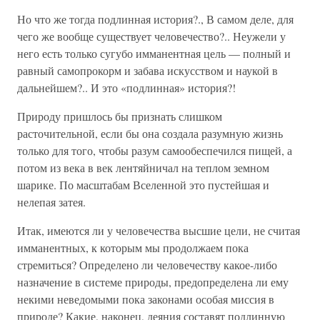
Но что же тогда подлинная история?., В самом деле, для
чего же вообще существует человечество?.. Неужели у
него есть только сугубо имманентная цель — полный и
равный самопрокорм и забава искусством и наукой в
дальнейшем?.. И это «подлинная» история?!
Природу пришлось бы признать слишком
расточительной, если бы она создала разумную жизнь
только для того, чтобы разум самообеспечился пищей, а
потом из века в век лентяйничал на теплом земном
шарике. По масштабам Вселенной это пустейшая и
нелепая затея.
Итак, имеются ли у человечества высшие цели, не считая
имманентных, к которым мы продолжаем пока
стремиться? Определено ли человечеству какое-либо
назначение в системе природы, предопределена ли ему
некими неведомыми пока законами особая миссия в
природе? Какие, наконец, деяния составят подлинную