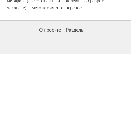
метафора (ср.: «Отважный, как лев» – о храбром
человеке), а метонимия, т. е. перенос
О проекте
Разделы