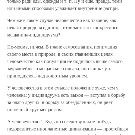
только ради еды, одежды и т. п. Ну и еще, правда, теми
или иными способами улаживает внутренние распри.
Чем же в таком случае человечество как таковое, как
некая природная единица, отличается от конкретного
мещанина-индивидуума?
По-моему, ничем. В плане самосознания, понимания
своего места в природе, в своих главнейших целях
человечество как популяция не поднялось выше самого
зауряднейшего мещанского идеала, оно лишь чуть
приподнялось над животным уровнем.
У человечества в этом смысле положение хуже, чем у
человека: у индивидуума есть выход — вступая в борьбу
за благо других, в борьбу за обездоленных, он рвет
порочный круг мещанства.
А человечество?.. Будь по соседству какие-нибудь
недоразвитые инопланетные цивилизации — простейшая