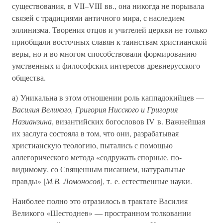
существования, в VII–VIII вв., она никогда не порывала
связей с традициями античного мира, с наследием
эллинизма. Творения отцов и учителей церкви не только
приобщали восточных славян к таинствам христианской
веры, но и во многом способствовали формированию
умственных и философских интересов древнерусского
общества.
а) Уникальна в этом отношении роль каппадокийцев —
Василия Великого, Григория Нисского и Григория
Назианзина
, византийских богословов IV в. Важнейшая
их заслуга состояла в том, что они, разрабатывая
христианскую теологию, пытались с помощью
аллегорического метода «содружать спорные, по-
видимому, со Священным писанием, натуральные
правды» [
М.В. Ломоносов
], т. е. естественные науки.
Наиболее полно это отразилось в трактате Василия
Великого «Шестоднев» — пространном толковании