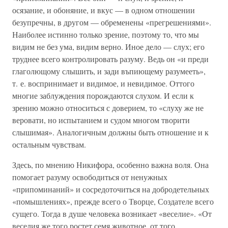
осязание, и обоняние, и вкус — в одном отношении
безупречны, в другом — обременены «прегрешениями».
Наиболее истинно только зрение, поэтому то, что мы
видим не без ума, видим верно. Иное дело — слух; его
труднее всего контролировать разуму. Ведь он «и преди
глаголющому слышить, и зади въпиющему разумееть»,
т. е. воспринимает и видимое, и невидимое. Оттого
многие заблуждения порождаются слухом. И если к
зрению можно относиться с доверием, то «слуху же не
веровати, но испытанием и судом многом творити
слышимая». Аналогичным должны быть отношение и к
остальным чувствам.
Здесь, по мнению Никифора, особенно важна воля. Она
помогает разуму освободиться от ненужных
«припоминаний» и сосредоточиться на добродетельных
«помышлениях», прежде всего о Творце, Создателе всего
сущего. Тогда в душе человека возникает «веселие». «От
веселия же того ростет семя животное, от того