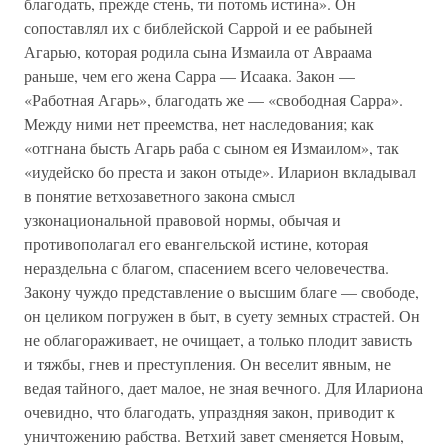
благодать, прежде стень, ти потомь истина». Он
сопоставлял их с библейской Саррой и ее рабыней
Агарью, которая родила сына Измаила от Авраама
раньше, чем его жена Сарра — Исаака. Закон —
«Работная Агарь», благодать же — «свободная Сарра».
Между ними нет преемства, нет наследования; как
«отгнана бысть Агарь раба с сыном ея Измаилом», так
«иудейско бо преста и закон отыде». Иларион вкладывал
в понятие ветхозаветного закона смысл
узконациональной правовой нормы, обычая и
противополагал его евангельской истине, которая
нераздельна с благом, спасением всего человечества.
Закону чуждо представление о высшим благе — свободе,
он целиком погружен в быт, в суету земных страстей. Он
не облагораживает, не очищает, а только плодит зависть
и тяжбы, гнев и преступления. Он веселит явным, не
ведая тайного, дает малое, не зная вечного. Для Илариона
очевидно, что благодать, упраздняя закон, приводит к
уничтожению рабства. Ветхий завет сменяется Новым,