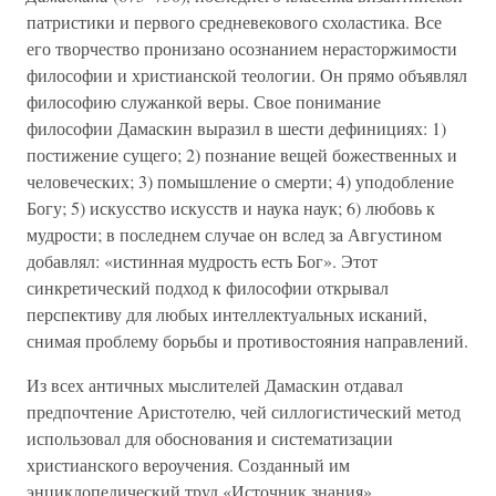
патристики и первого средневекового схоластика. Все
его творчество пронизано осознанием нерасторжимости
философии и христианской теологии. Он прямо объявлял
философию служанкой веры. Свое понимание
философии Дамаскин выразил в шести дефинициях: 1)
постижение сущего; 2) познание вещей божественных и
человеческих; 3) помышление о смерти; 4) уподобление
Богу; 5) искусство искусств и наука наук; 6) любовь к
мудрости; в последнем случае он вслед за Августином
добавлял: «истинная мудрость есть Бог». Этот
синкретический подход к философии открывал
перспективу для любых интеллектуальных исканий,
снимая проблему борьбы и противостояния направлений.
Из всех античных мыслителей Дамаскин отдавал
предпочтение Аристотелю, чей силлогистический метод
использовал для обоснования и систематизации
христианского вероучения. Созданный им
энциклопедический труд «Источник знания»,