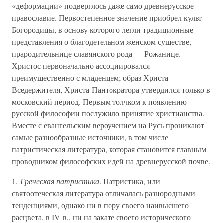
«деформации» подверглось даже само древнерусское
православие. Первостепенное значение приобрел культ
Богородицы, в основу которого легли традиционные
представления о благодетельном женском существе,
прародительнице славянского рода — Рожанице.
Христос первоначально ассоциировался
преимущественно с младенцем; образ Христа-
Вседержителя, Христа-Пантократора утвердился только в
московский период. Первым толчком к появлению
русской философии послужило принятие христианства.
Вместе с евангельским вероучением на Русь проникают
самые разнообразные источники, в том числе
патристическая литература, которая становится главным
проводником философских идей на древнерусской почве.
1.
Греческая патристика
. Патристика, или
святоотеческая литература отличалась разнородными
тенденциями, однако ни в пору своего наивысшего
расцвета, в IV в., ни на закате своего исторического