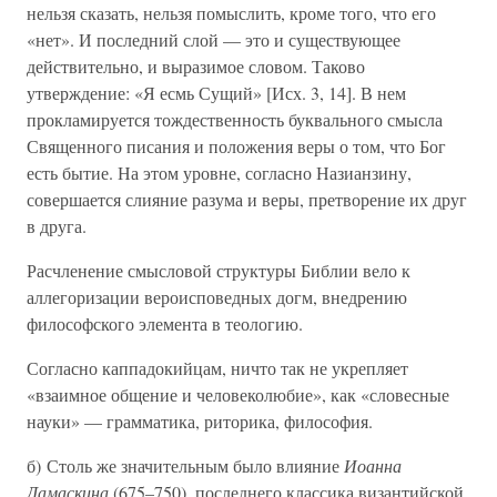
нельзя сказать, нельзя помыслить, кроме того, что его
«нет». И последний слой — это и существующее
действительно, и выразимое словом. Таково
утверждение: «Я есмь Сущий» [Исх. 3, 14]. В нем
прокламируется тождественность буквального смысла
Священного писания и положения веры о том, что Бог
есть бытие. На этом уровне, согласно Назианзину,
совершается слияние разума и веры, претворение их друг
в друга.
Расчленение смысловой структуры Библии вело к
аллегоризации вероисповедных догм, внедрению
философского элемента в теологию.
Согласно каппадокийцам, ничто так не укрепляет
«взаимное общение и человеколюбие», как «словесные
науки» — грамматика, риторика, философия.
б) Столь же значительным было влияние
Иоанна
Дамаскина
(675–750), последнего классика византийской