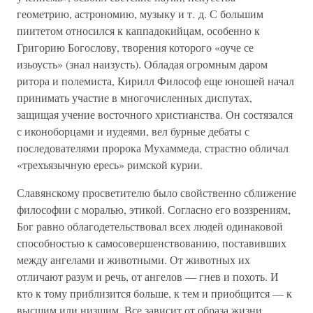
геометрию, астрономию, музыку и т. д. С большим
пиитетом относился к каппадокийцам, особенно к
Григорию Богослову, творения которого «оуче се
изьоусть» (знал наизусть). Обладая огромным даром
ритора и полемиста, Кирилл Философ еще юношей начал
принимать участие в многочисленных диспутах,
защищая учение восточного христианства. Он состязался
с иконоборцами и иудеями, вел бурные дебаты с
последователями пророка Мухаммеда, страстно обличал
«трехъязычную ересь» римской курии.
Славянскому просветителю было свойственно сближение
философии с моралью, этикой. Согласно его воззрениям,
Бог равно облагодетельствовал всех людей одинаковой
способностью к самосовершенствованию, поставивших
между ангелами и животными. От животных их
отличают разум и речь, от ангелов — гнев и похоть. И
кто к тому приблизится больше, к тем и приобщится — к
высшим или низшим. Все зависит от образа жизни,