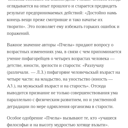
оглядывается на опыт прошлого и старается предвидеть
результат предпринимаемых действий: «Достойно намь
конець вещи преже смотривше и тако начатье их
творити». Это позволяет ему избежать горьких ошибок и
поражений.
Важное значение авторы «Пчелы» придают вопросу о
возрастных изменениях ума, в связи с чем припоминается
учение пифагорейцев о четырех возрастах человека —
детстве, юности, зрелости и старости: «Разлучаху
(различали. — Л.З.) пифагоряне человечьскый възраст на
четыре части: на младьство, на уностьство (юность —
A3.), на мужьскый възраст и на старость». Отсюда
выводится признание не только совершенствования ума
параллельно с физическим развитием, но и умственной
деградации по мере одряхления организма в старости.
Особое одобрение «Пчелы» вызывают те, кто «учашеся
философьи и на высоту мудростью хотяще възыти».