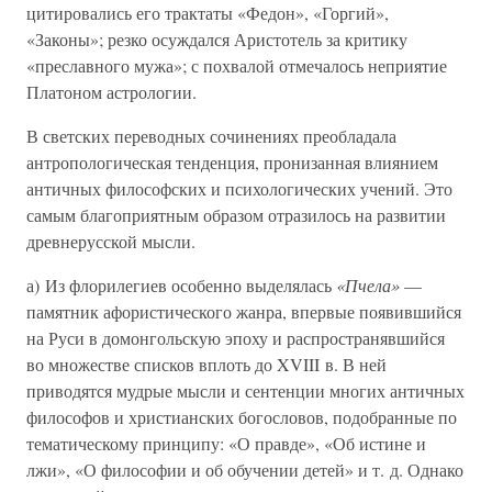
цитировались его трактаты «Федон», «Горгий»,
«Законы»; резко осуждался Аристотель за критику
«преславного мужа»; с похвалой отмечалось неприятие
Платоном астрологии.
В светских переводных сочинениях преобладала
антропологическая тенденция, пронизанная влиянием
античных философских и психологических учений. Это
самым благоприятным образом отразилось на развитии
древнерусской мысли.
а) Из флорилегиев особенно выделялась
«Пчела»
—
памятник афористического жанра, впервые появившийся
на Руси в домонгольскую эпоху и распространявшийся
во множестве списков вплоть до XVIII в. В ней
приводятся мудрые мысли и сентенции многих античных
философов и христианских богословов, подобранные по
тематическому принципу: «О правде», «Об истине и
лжи», «О философии и об обучении детей» и т. д. Однако