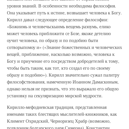
уровня знаний. В особенности необходима философия.
Она указывает путь к истине, возвышает человека к Богу.
Кирилл давал следующее определение философии:
«Божиимь и человечьскыимь вещемь разоумь, елико
может человекь приближити се Бозе, якоже детелию
оучит человека, по образу и по подобию быти
сотворыпомоу и» («Знание божественных и человеческих
вещей, приближение, насколько возможно, человека к
Богу и приучение его посредством добродетелей к тому,
чтобы быть таким, как тот, кто создал его по своему
образу и подобию»). Кирилл значительно сужал палитру
философствования, намеченную Иоанном Дамаскиным,
однако нельзя не признать, что это выражало его общую
установку на секуляризацию мирской мудрости.
Кирилло-мефодиевская традиция, представленная
именами таких блестящих мыслителей-книжников, как
Климент Охридский, Черноризец Храбр (возможно,
псевдоним болгарского царя Симеона), Константин