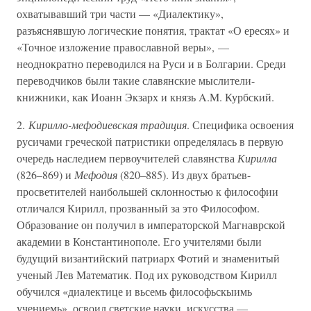
охватывавший три части — «Диалектику»,
разъяснявшую логические понятия, трактат «О ересях» и
«Точное изложение православной веры», —
неоднократно переводился на Руси и в Болгарии. Среди
переводчиков были такие славянские мыслители-
книжники, как Иоанн Экзарх и князь A.M. Курбский.
2.
Кирилло-мефодиевская традиция
. Специфика освоения
русичами греческой патристики определялась в первую
очередь наследием первоучителей славянства
Кирилла
(826–869) и
Мефодия
(820–885). Из двух братьев-
просветителей наибольшей склонностью к философии
отличался Кирилл, прозванный за это Философом.
Образование он получил в императорской Магнаврской
академии в Константинополе. Его учителями были
будущий византийский патриарх Фотий и знаменитый
ученый Лев Математик. Под их руководством Кирилл
обучился «диалектице и вьсемь философьскыимь
учениемь», освоил светские науки, искусства —