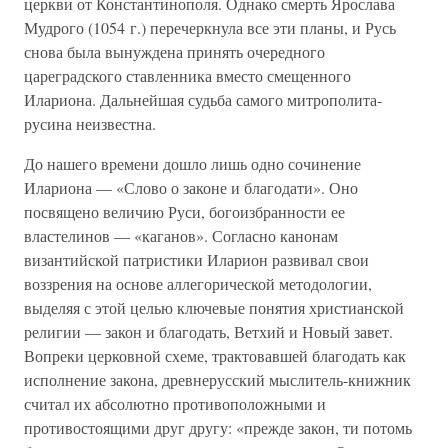
церкви от Константинополя. Однако смерть Ярослава
Мудрого (1054 г.) перечеркнула все эти планы, и Русь
снова была вынуждена принять очередного
цареградского ставленника вместо смещенного
Илариона. Дальнейшая судьба самого митрополита-
русина неизвестна.
До нашего времени дошло лишь одно сочинение
Илариона — «Слово о законе и благодати». Оно
посвящено величию Руси, богоизбранности ее
властелинов — «каганов». Согласно канонам
византийской патристики Иларион развивал свои
воззрения на основе аллегорической методологии,
выделяя с этой целью ключевые понятия христианской
религии — закон и благодать, Ветхий и Новый завет.
Вопреки церковной схеме, трактовавшей благодать как
исполнение закона, древнерусский мыслитель-книжник
считал их абсолютно противоположными и
противостоящими друг другу: «прежде закон, ти потомь