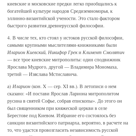
киевские и московские предки легко приобщались к
богатейшей культуре народов Средиземноморья, к
эллинно-византийской учености. Это стало фактором
быстрого развития древнерусской философии.
4. В числе тех, кто стоял у истоков русской философии,
самыми крупными мыслителями-книжниками были
Иларион Киевский, Никифор Грек
и
Климент Смолятич
— все трое киевские митрополиты: один сподвижник
Ярослава Мудрого, другой — Владимира Мономаха,
третий — Изяслава Мстиславича.
а)
Иларион
(кон. X — сер. XI вв.). В летописи о нем
сказано: «И постави Ярослав Лариона митрополитом
русина в святей Софье, собрав епископы». До этого он
был священником при княжеской церкви в селе
Берестове под Киевом. Избрание его состоялось без
санкции византийского патриарха, вероятно, в расчете на
то, что удастся провозгласить независимость русской