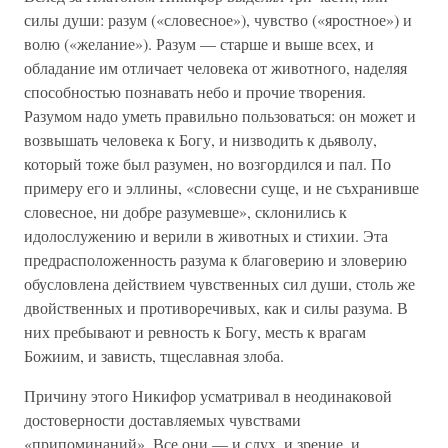
силы души: разум («словесное»), чувство («яростное») и
волю («желание»). Разум — старше и выше всех, и
обладание им отличает человека от животного, наделяя
способностью познавать небо и прочие творения.
Разумом надо уметь правильно пользоваться: он может и
возвышать человека к Богу, и низводить к дьяволу,
который тоже был разумен, но возгордился и пал. По
примеру его и эллины, «словесни суще, и не съхранивше
словесное, ни добре разумевше», склонились к
идолослужению и верили в животных и стихии. Эта
предрасположенность разума к благоверию и зловерию
обусловлена действием чувственных сил души, столь же
двойственных и противоречивых, как и силы разума. В
них пребывают и ревность к Богу, месть к врагам
Божиим, и зависть, тщеславная злоба.
Причину этого Никифор усматривал в неодинаковой
достоверности доставляемых чувствами
«припоминаний». Все они — и слух, и зрение, и