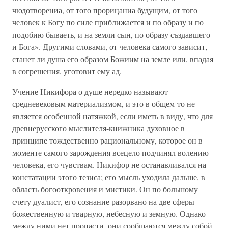
чюдотворениа, от того прорицаниа будущим, от того
человек к Богу по силе приближается и по образу и по
подобию бываеть, и на земли сын, по образу създавшего
и Бога». Другими словами, от человека самого зависит,
станет ли душа его образом Божиим на земле или, впадая
в согрешения, уготовит ему ад.
Учение Никифора о душе нередко называют
средневековым материализмом, и это в общем-то не
является особенной натяжкой, если иметь в виду, что для
древнерусского мыслителя-книжника духовное в
принципе тождественно рациональному, которое он в
моменте самого зарождения всецело подчинял волению
человека, его чувствам. Никифор не останавливался на
констатации этого тезиса; его мысль уходила дальше, в
область богооткровения и мистики. Он по большому
счету дуалист, его сознание разорвано на две сферы —
божественную и тварную, небесную и земную. Однако
между ними нет пропасти, они сообщаются между собой,