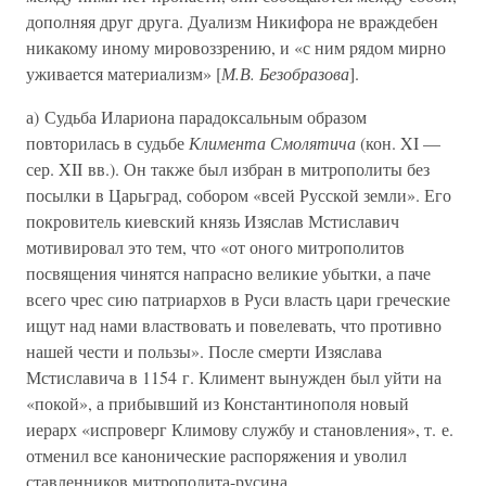
дополняя друг друга. Дуализм Никифора не враждебен
никакому иному мировоззрению, и «с ним рядом мирно
уживается материализм» [
М.В. Безобразова
].
а) Судьба Илариона парадоксальным образом
повторилась в судьбе
Климента Смолятича
(кон. XI —
сер. XII вв.). Он также был избран в митрополиты без
посылки в Царьград, собором «всей Русской земли». Его
покровитель киевский князь Изяслав Мстиславич
мотивировал это тем, что «от оного митрополитов
посвящения чинятся напрасно великие убытки, а паче
всего чрес сию патриархов в Руси власть цари греческие
ищут над нами властвовать и повелевать, что противно
нашей чести и пользы». После смерти Изяслава
Мстиславича в 1154 г. Климент вынужден был уйти на
«покой», а прибывший из Константинополя новый
иерарх «испроверг Климову службу и становления», т. е.
отменил все канонические распоряжения и уволил
ставленников митрополита-русина.