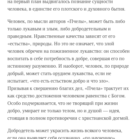
на первый план выдвигалось познание сущности
человека, в единстве его плотского и духовного бытия.
Человек, по мысли авторов «Пчелы», может быть либо
только лукавым и злым, либо добродетельным и
праведным. Нравственные качества зависят от его
«естьства», природы. Но это не означает, что злой
человек обречен на пожизненное лукавство: он способен
воспитать в себе потребность в добре, совершая его по
истинному разумению. И наоборот, человек, по природе
добрый, может стать орудием лукавства, если не
испытает, «что есть естьством добро и что зло».
Призывая к свершению благих дел, «Пчела» трактует их
как средство достижения человеком равенства с Богом.
Особо подчеркивается, что не творящий при жизни
добро, умирает не только телом, но и душой — идея,
стоящая в полном противоречии с христианской догмой.
Добродетель может украсить жизнь всякого человека,
если она выявляет себя осознанно, «по научению».