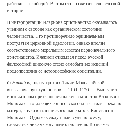
рабство — свободой. В этом суть развития человеческой
истории.
В интерпретации Илариона христианство оказывалось
учением о свободе как органическом состоянии
человечества. Это противоречило официальным
постулатам церковной идеологии, однако вполне
соответствовало моральным заветам первоначального
христианства. Иларион открывал перед русской
философией широкую стезю самобытных исканий,
предопределив ее историософские ориентации.
б)
Никифор
, родом грек из Ликии Малоазийской,
возглавлял русскую церковь в 1104–1120 гг. Выступил
инициатором приглашения на киевский стол Владимира
Мономаха, тогда еще черниговского князя, тоже грека по
матери, внука византийского императора Константина
Мономаха. Однако между ними, судя по всему,
сложились не самые лучшие отношения. Во всяком