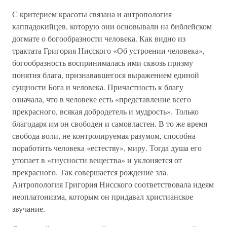
С критерием красоты связана и антропология
каппадокийцев, которую они основывали на библейском
догмате о богообразности человека. Как видно из
трактата Григория Нисского «Об устроении человека»,
богообразность воспринималась ими сквозь призму
понятия блага, признававшегося выражением единой
сущности Бога и человека. Причастность к благу
означала, что в человеке есть «представление всего
прекрасного, всякая добродетель и мудрость». Только
благодаря им он свободен и самовластен. В то же время
свобода воли, не контролируемая разумом, способна
поработить человека «естеству», миру. Тогда душа его
утопает в «гнусности вещества» и уклоняется от
прекрасного. Так совершается рождение зла.
Антропология Григория Нисского соответствовала идеям
неоплатонизма, которым он придавал христианское
звучание.