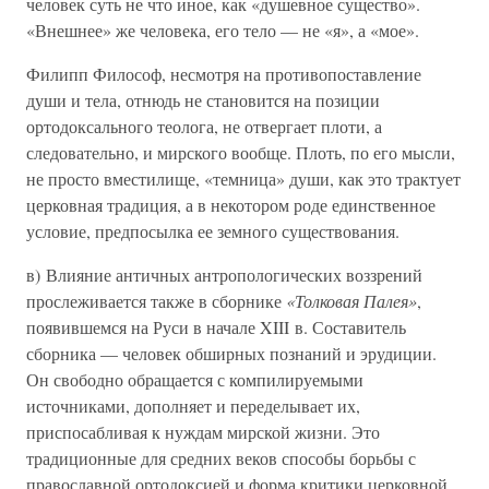
человек суть не что иное, как «душевное существо».
«Внешнее» же человека, его тело — не «я», а «мое».
Филипп Философ, несмотря на противопоставление
души и тела, отнюдь не становится на позиции
ортодоксального теолога, не отвергает плоти, а
следовательно, и мирского вообще. Плоть, по его мысли,
не просто вместилище, «темница» души, как это трактует
церковная традиция, а в некотором роде единственное
условие, предпосылка ее земного существования.
в) Влияние античных антропологических воззрений
прослеживается также в сборнике
«Толковая Палея»
,
появившемся на Руси в начале XIII в. Составитель
сборника — человек обширных познаний и эрудиции.
Он свободно обращается с компилируемыми
источниками, дополняет и переделывает их,
приспосабливая к нуждам мирской жизни. Это
традиционные для средних веков способы борьбы с
православной ортодоксией и форма критики церковной