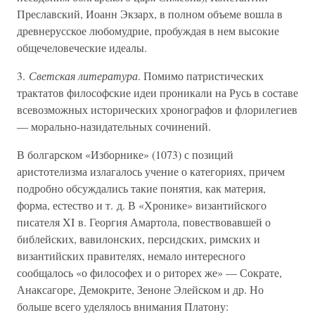
Преславский, Иоанн Экзарх, в полном объеме вошла в
древнерусское любомудрие, пробуждая в нем высокие
общечеловеческие идеалы.
3.
Светская литература
. Помимо патристических
трактатов философские идеи проникали на Русь в составе
всевозможных исторических хронографов и флорилегиев
— морально-назидательных сочинений.
В болгарском «Изборнике» (1073) с позиций
аристотелизма излагалось учение о категориях, причем
подробно обсуждались такие понятия, как материя,
форма, естество и т. д. В «Хронике» византийского
писателя XI в. Георгия Амартола, повествовавшей о
библейских, вавилонских, персидских, римских и
византийских правителях, немало интересного
сообщалось «о философех и о риторех же» — Сократе,
Анаксагоре, Демокрите, Зеноне Элейском и др. Но
больше всего уделялось внимания Платону: