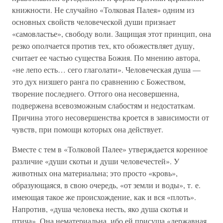
книжности. Не случайно «Толковая Палея» одним из
основных свойств человеческой души признает
«самовластье», свободу воли. Защищая этот принцип, она
резко ополчается против тех, кто обожествляет душу,
считает ее частью существа Божия. По мнению автора,
«не лепо есть… сего глаголати». Человеческая душа —
это дух низшего ранга по сравнению с Божеством,
творение последнего. Оттого она несовершенна,
подвержена всевозможным слабостям и недостаткам.
Причина этого несовершенства кроется в зависимости от
чувств, при помощи которых она действует.
Вместе с тем в «Толковой Палее» утверждается коренное
различие «души скотьи и души человечестей». У
животных она материальна; это просто «кровь»,
образующаяся, в свою очередь, «от земли и воды», т. е.
имеющая такое же происхождение, как и вся «плоть».
Напротив, «душа человека несть, яко душа скотья и
птича». Она нематериальна, ибо ей присуща «державная