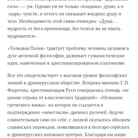
сила» — ум. Однако ум не только «владыка» души, а и
«царь» чувств, и оттого он связывает воедино душу и
тело. Необходимость этой связи очевидна: «Душа…
мудрость от бога приемлющи, без телеси же не имать
мудроватися».
«Толковая Палея» трактует проблему человека целиком в
духе античной философии, развивает гуманистические
идеи, намеченные в христианизированном платонизме.
Все это свидетельствует о высоком уровне философских
знаний в древнерусском обществе. Вопреки мнению Г.П.
Федотова, христианизация Руси совершалась отнюдь «не
ценою отрыва от классических традиций». «Незнание
греческого языка», на которое он ссылается в
подтверждение «невегласия» древних русичей, будучи
сомнительным само по себе, с лихвой окупалось обилием
славянских переводов, появлявшихся в болгаро-сербских
и древнерусских книжных центрах. Благодаря им наши