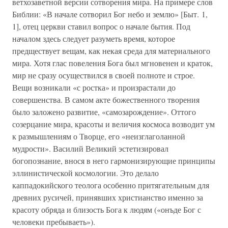
ветхозаветной версии сотворения мира. На примере слов
Библии: «В начале сотворил Бог небо и землю» [Быт. 1,
1], отец церкви ставил вопрос о начале бытия. Под
началом здесь следует разуметь время, которое
предществует вещам, как некая среда для материального
мира. Хотя глас повеления Бога был мгновенен и краток,
мир не сразу осуществился в своей полноте и строе.
Вещи возникали «с ростка» и произрастали до
совершенства. В самом акте божественного творения
было заложено развитие, «самозарождение». Оттого
созерцание мира, красоты и величия космоса возводит ум
к размышлениям о Творце, его «неизглаголанной
мудрости». Василий Великий эстетизировал
богопознание, внося в него гармонизирующие принципы
эллинистической космологии. Это делало
каппадокийского теолога особенно притягательным для
древних русичей, принявших христианство именно за
красоту обряда и близость Бога к людям («онъде Бог с
человеки пребываеть»).