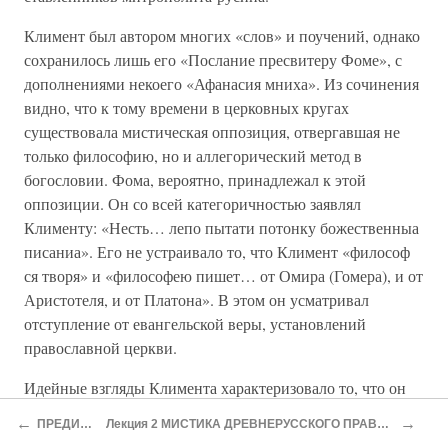
Климент был автором многих «слов» и поучений, однако
сохранилось лишь его «Послание пресвитеру Фоме», с
дополнениями некоего «Афанасия мниха». Из сочинения
видно, что к тому времени в церковных кругах
существовала мистическая оппозиция, отвергавшая не
только философию, но и аллегорический метод в
богословии. Фома, вероятно, принадлежал к этой
оппозиции. Он со всей категоричностью заявлял
Клименту: «Несть… лепо пытати потонку божественныа
писаниа». Его не устраивало то, что Климент «философ
ся творя» и «философею пишет… от Омира (Гомера), и от
Аристотеля, и от Платона». В этом он усматривал
отступление от евангельской веры, установлений
православной церкви.
Идейные взгляды Климента характеризовало то, что он
различал два рода богопознания: «благодатный» и
←
→
ПРЕДИСЛОВИЕ
Лекция 2 МИСТИКА ДРЕВНЕРУССКОГО ПРАВОСЛАВИЯ. НЕСТЯЖАТЕЛЬСТВО
«приточный». Первый вытекает из веры и доступен