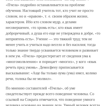
«Пчела» подробно останавливается на проблеме
обучения. Настоящий учитель тот, кто учит не просто
словом, но и «нравом», т. е. своим образом жизни,
характером. Ибо кто словом мудр, а делами
несовершенен, «то хромь есть»; кто язык имеет
доброречивый, а душа его еще не утверждена в добре, «то
неприятень есть». Учение — это тяжкий труд; тем не
менее учить и учиться надо весело и без насилия; тогда
только знание твердо усваивается человеком и развивает
в нем ум. «Пчела» предостерегает от сведения ума к
«многомолвлению» и порицает «многих», у кого «язык
речеть пред умомь». Демосфену приписывается
высказывание: «Аще бы только оума (ума) имел, колико
речи, толика бы не молвил».
По мнению составителей «Пчелы», об уме
свидетельствует прежде всего поведение человека. Со
ссылкой на Сократа отмечается, что поведение умного
человека основано на знании дела. Умный человек всегда