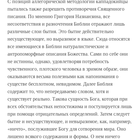
С позиций аллегорической методологии каппадокийцы
пытались также разрешить противоречия Священного
писания. По мнению Григория Назианзина, все
несоответствия и разночтения Библии отражают лишь
различные слои бытия. Это бытие действительно
несуществующее, но выразимое в языке. Сюда относятся
все имеющиеся в Библии натуралистические и
антропоморфные описания Божества. Сами по себе они
не истинны, однако, удовлетворяя потребность
чувственного, плотского человека в зримом образе, они
оказываются весьма полезными как напонимания о
существе бесплотном, невидимом. Далее Библия
содержит то, что непередаваемо словом, хотя и
существует реально. Такова сущность Бога, которая при
всех обстоятельствах непостижима и постулируется лишь
при помощи отрицательных определений. Затем следует
бытие и несуществующее, и невыразимое, как, например,
«ничто», послужившее Богу для сотворения мира. Оно
лишено всякого содержания и формы. О нем ничего