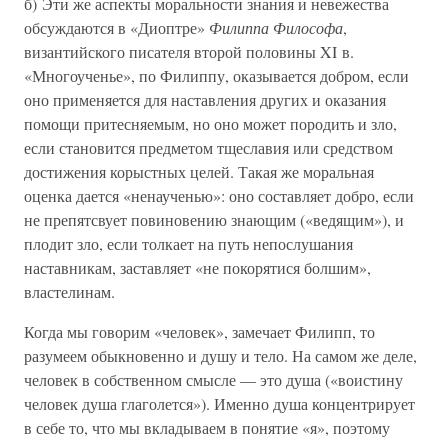
б) Эти же аспекты моральности знания и невежества
обсуждаются в «Диоптре»
Филиппа Философа
,
византийского писателя второй половины XI в.
«Многоученье», по Филиппу, оказывается добром, если
оно применяется для наставления других и оказания
помощи притесняемым, но оно может породить и зло,
если становится предметом тщеславия или средством
достижения корыстных целей. Такая же моральная
оценка дается «ненаученью»: оно составляет добро, если
не препятсвует повиновению знающим («ведящим»), и
плодит зло, если толкает на путь непослушания
наставникам, заставляет «не покорятися болшим»,
властелинам.
Когда мы говорим «человек», замечает Филипп, то
разумеем обыкновенно и душу и тело. На самом же деле,
человек в собственном смысле — это душа («воистину
человек душа глаголется»). Именно душа концентрирует
в себе то, что мы вкладываем в понятие «я», поэтому