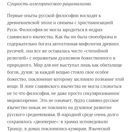
Сущность аллегорического рационализма.
Первые опыты русской философии восходят к
древнекиевской эпохе и связаны с христианизацией
Руси. Философия не могла зародиться в недрах
славянского язычества. Как бы ни была своеобразна и
содержательно богата автохтонная мифология древних
русичей, она все же оставалась чисто «стихийной
религией» с неразвитым дуализмом божественного и
природного. Мир для нее выступал лишь как обиталище
богов, духов: за каждой вещью стояло свое особое
божество, поклонение которому заслоняло познание этой
вещи. В лоне славянского язычества не могла сложиться
не то что философия, не даже просто секуляризованное
мировоззрение. Это не означает, будто славяно-русское
язычество никак не повлияло на духовное развитие
русского средневековья. В народной среде очень долго
сохранялось «двоеверие»: в храмах исповедовали
Троицу, в домах поклонялись кумирам. Языческой