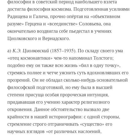
философии в советский период наибольшего взлета
достигла философия космизма. Подготовленная усилиями
Радищева и Галича, прочно опёртая на «объективном
разуме» Герцена и «всеединстве» Соловьева, она
окончательно воздвигла себе пьедестал в учениях
Циолковского и Вернадского.
а)
К.Э. Циолковский
(1857–1935). По складу своего ума
«отец космонавтики» чем-то напоминал Толстого;
подобно ему он также всю жизнь «бил в одну точку»,
стремясь полнее и четче уяснить суть вдохновлявших его
прозрений. Он не обладал сколько-нибудь основательной
философской подготовкой, но ему была в высшей
степени присуща особая пророческая интуиция,
придававшая его учению характер религиозного
откровения. Данное обстоятельство вызвало две
крайности в нашей историографии: с одной стороны,
стремление строго отграничивать «существо» его
научных взглядов «от различных наслоений,