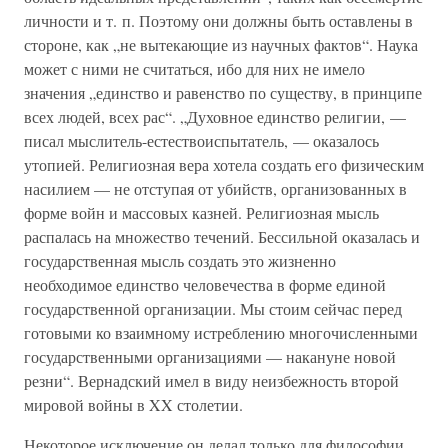
личности и т. п. Поэтому они должны быть оставлены в
стороне, как „не вытекающие из научных фактов“. Наука
может с ними не считаться, ибо для них не имело
значения „единство и равенство по существу, в принципе
всех людей, всех рас“. „Духовное единство религии, —
писал мыслитель-естествоиспытатель, — оказалось
утопией. Религиозная вера хотела создать его физическим
насилием — не отступая от убийств, организованных в
форме войн и массовых казней. Религиозная мысль
распалась на множество течений. Бессильной оказалась и
государственная мысль создать это жизненно
необходимое единство человечества в форме единой
государственной организации. Мы стоим сейчас перед
готовыми ко взаимному истреблению многочисленными
государственными организациями — накануне новой
резни“. Вернадский имел в виду неизбежность второй
мировой войны в XX столетии.
Некоторое исключение он делал только для философии.