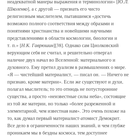
неадекватной манеры выражения и терминологии» [
Ю.Л.
Школенко
], а с другой — признать его чисто
религиозным мыслителем, пытавшимся «достичь
возможно полного соответствия между образами и
понятиями христианства и новейшими научными
представлениями в области космологии, биологии и
т. п.» [
Н.К. Гаврюшин
][38]. Однако сам Циолковский
верующим себя не считал, и решительно отвергал
наличие двух начал во Вселенной: материального и
духовного. Ему претил дуализм в размышлениях о мире.
«Я — чистейший материалист, — писал он. — Ничего не
признаю, кроме материи». Если же существуют и духи,
полагал мыслитель; то это отнюдь не потусторонние
существа, а просто «неизвестные силы неба», состоящие
из той же материи, но только «более разреженной и
элементарной, чем известная нам». Это очень похоже на
то, как думал первый материалист-атомист Демокрит.
Все дело в ограниченности наших знаний, и чем глубже
проникаем мы в бездны космоса, тем доступнее