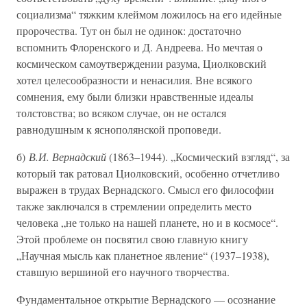
социализма“ тяжким клеймом ложилось на его идейные
пророчества. Тут он был не одинок: достаточно
вспомнить Флоренского и Д. Андреева. Но мечтая о
космическом самоутверждении разума, Циолковский
хотел целесообразности и ненасилия. Вне всякого
сомнения, ему были близки нравственные идеалы
толстовства; во всяком случае, он не остался
равнодушным к яснополянской проповеди.
б)
В.И. Вернадский
(1863–1944). „Космический взгляд“, за
который так ратовал Циолковский, особенно отчетливо
выражен в трудах Вернадского. Смысл его философии
также заключался в стремлении определить место
человека „не только на нашей планете, но и в космосе“.
Этой проблеме он посвятил свою главную книгу
„Научная мысль как планетное явление“ (1937–1938),
ставшую вершиной его научного творчества.
Фундаментальное открытие Вернадского — осознание