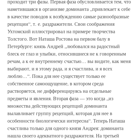
проходит три фазы. Первая фаза обусловливается тем, что
наметившаяся в организме доминанта „привлекает к себе
в качестве поводов к возбуждению самые разнообразные
рецепции“, т. е. раздражители. Свои соображения
Ухтомский иллюстрировал на примере творчества
Толстого. Вот Наташа Ростова на первом балу в
Петербурге: князь Андрей „любовался на радостный
блеск ее глаз и улыбки, относившиеся не к говоренным
речам, а к ее внутреннему счастью… вы видите, как меня
выбирают, и я этому рада, и я счастлива, и я всех
люблю…“. Пока для нее существует только ее
собственное самоощущение, в котором среда
растворяется, не дифференцируясь на отдельные
предметы и явления. Вторая фаза — это когда „из
множества действующих рецепций доминанта
вылавливает группу рецепций, которая для нее в
особенности биологически интересна“. Теперь Наташа
счастлива только для одного князя Андрея: доминанта
нашла своего адекватного раздражителя. На третьей