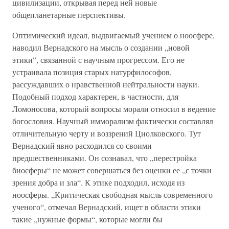
цивилизации, открывая перед ней новые
общепланетарные перспективы.
Оптимический идеал, выдвигаемый учением о ноосфере,
наводил Вернадского на мысль о создании „новой
этики“, связанной с научным прогрессом. Его не
устраивала позиция старых натурфилософов,
рассуждавших о нравственной нейтральности науки.
Подобный подход характерен, в частности, для
Ломоносова, который вопросы морали относил в ведение
богословия. Научный имморализм фактически составлял
отличительную черту и воззрений Циолковского. Тут
Вернадский явно расходился со своими
предшественниками. Он сознавал, что „перестройка
биосферы“ не может совершаться без оценки ее „с точки
зрения добра и зла“. К этике подходил, исходя из
ноосферы. „Критическая свободная мысль современного
ученого“, отмечал Вернадский, ищет в области этики
такие „нужные формы“, которые могли бы