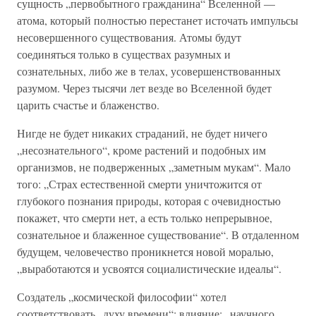
сущность „первобытного гражданина“ Вселенной —
атома, который полностью перестанет источать импульсы
несовершенного существования. Атомы будут
соединяться только в существах разумных и
сознательных, либо же в телах, усовершенствованных
разумом. Через тысячи лет везде во Вселенной будет
царить счастье и блаженство.
Нигде не будет никаких страданий, не будет ничего
„несознательного“, кроме растений и подобных им
организмов, не подверженных „заметным мукам“. Мало
того: „Страх естественной смерти уничтожится от
глубокого познания природы, которая с очевидностью
покажет, что смерти нет, а есть только непрерывное,
сознательное и блаженное существование“. В отдаленном
будущем, человечество проникнется новой моралью,
„выработаются и усвоятся социалистические идеалы“.
Создатель „космической философии“ хотел
соответствовать „духу времени“: влияние: „научного