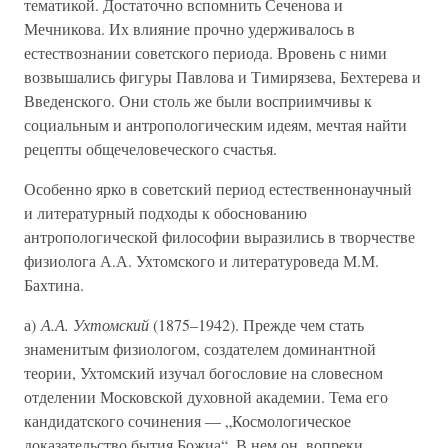
тематикой. Достаточно вспомнить Сеченова и
Мечникова. Их влияние прочно удерживалось в
естествознании советского периода. Вровень с ними
возвышались фигуры Павлова и Тимирязева, Бехтерева и
Введенского. Они столь же были восприимчивы к
социальным и антропологическим идеям, мечтая найти
рецепты общечеловеческого счастья.
Особенно ярко в советский период естественнонаучный
и литературный подходы к обоснованию
антропологической философии выразились в творчестве
физиолога А.А. Ухтомского и литературоведа М.М.
Бахтина.
а)
А.А. Ухтомский
(1875–1942). Прежде чем стать
знаменитым физиологом, создателем доминантной
теории, Ухтомский изучал богословие на словесном
отделении Московской духовной академии. Тема его
кандидатского сочинения — „Космологическое
доказательство бытия Божиа“. В нем он, вопреки