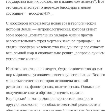
государства или их союзов, но в планетном аспекте“. Все
это свидетельствует о переходе биосферы в новое
состояние — ноосферу[39].
С ноосферой открывается новая эра в геологической
истории Земли — антропологическая, которая станет
эрой борьбы „сознательных укладов жизни против
бессознательного строя мертвых законов природы“. На
стадии ноосферы человечество как единое целое охватит
весь земной шар и окончательно решит „вопрос о лучшем
устройстве жизни“.
Из этого, конечно, не следует, будто человечество до сих
пор мирилось с условиями своего существования. Вся его
многотысячелетняя история исполнена исканий —
религиозных, философских, политических. Однако все
полученные таким образом решения, полагал
Вернадский, в конце концов переносили „вопрос в
другую плоскость — из области жестокой реальности в
область идеальных представлений“, таких как бессмертие