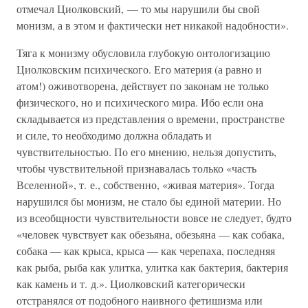
отмечал Циолковский, — то мы нарушили бы свой
монизм, а в этом и фактически нет никакой надобности».
Тяга к монизму обусловила глубокую онтологизацию
Циолковским психического. Его материя (а равно и
атом!) оживотворена, действует по законам не только
физического, но и психического мира. Ибо если она
складывается из представления о времени, пространстве
и силе, то необходимо должна обладать и
чувствительностью. По его мнению, нельзя допустить,
чтобы чувствительной признавалась только «часть
Вселенной», т. е., собственно, «живая материя». Тогда
нарушился бы монизм, не стало бы единой материи. Но
из всеобщности чувствительности вовсе не следует, будто
«человек чувствует как обезьяна, обезьяна — как собака,
собака — как крыса, крыса — как черепаха, последняя
как рыба, рыба как улитка, улитка как бактерия, бактерия
как камень и т. д.». Циолковский категорически
отстранялся от подобного наивного фетишизма или