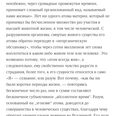
неизбежно, через громадные промежутки времени,
принимает сложный организованный вид, называемый
нами жизнью». Нет ни одного атома материи, который не
принимал бы бесчисленное множество раз участия в
высшей животной жизни, в том числе человеческой. С
разрушением организма, смертью живого существа его
атомы обратно переходят в «неорганическую
обстановку», чтобы через сотни миллионов лет снова
воплотиться в каком-либо живом теле или человеке. Это
возможно потому, что «атом всегда жив», а
следовательно, ему свойственно чувство радости и
страдания, более того, к его сущности относится и само
«Я» — сознание, или разум. Вот почему, «как бы ни
были коротки периоды жизни, — повторяясь
бесконечное число раз, они в сумме составляют
бесконечное субъективное „абсолютное время“. Разум,
основанный на „эгоизме“ атома, доводится до
совершенства в человеческих существах, благодаря чему
обретает универсальное значение во Вселенной. Его роль