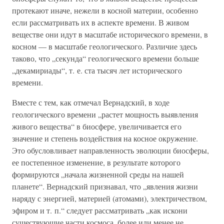
протекают иначе, нежели в косной материи, особенно
если рассматривать их в аспекте времени. В живом
веществе они идут в масштабе исторического времени, в
косном — в масштабе геологического. Различие здесь
таково, что „секунда“ геологического времени больше
„декамириады“, т. е. ста тысяч лет исторического
времени.
Вместе с тем, как отмечал Вернадский, в ходе
геологического времени „растет мощность выявления
живого вещества“ в биосфере, увеличивается его
значение и степень воздействия на косное окружение.
Это обусловливает направленность эволюции биосферы,
ее постепенное изменение, в результате которого
формируются „начала жизненной среды на нашей
планете“. Вернадский признавал, что „явления жизни
наряду с энергией, материей (атомами), электричеством,
эфиром и т. п.“ следует рассматривать „как искони
существующие части космоса, более или менее не