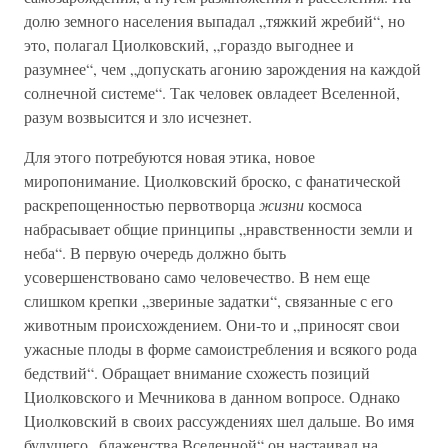
долю земного населения выпадал „тяжкий жребий“, но
это, полагал Циолковский, „гораздо выгоднее и
разумнее“, чем „допускать агонию зарождения на каждой
солнечной системе“. Так человек овладеет Вселенной,
разум возвысится и зло исчезнет.
Для этого потребуются новая этика, новое
миропонимание. Циолковский броско, с фанатической
раскрепощенностью первотворца
жизни
космоса
набрасывает общие принципы „нравственности земли и
неба“. В первую очередь должно быть
усовершенствовано само человечество. В нем еще
слишком крепки „звериные задатки“, связанные с его
животным происхождением. Они-то и „приносят свои
ужасные плоды в форме самоистребления и всякого рода
бедствий“. Обращает внимание схожесть позиций
Циолковского и Мечникова в данном вопросе. Однако
Циолковский в своих рассуждениях шел дальше. Во имя
будущего „блаженства Вселенной“ он настаивал на