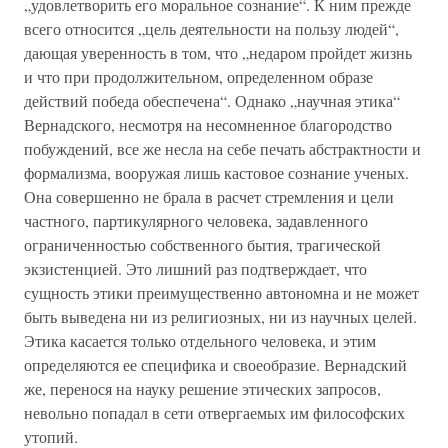
„удовлетворить его моральное сознание“. К ним прежде
всего относится „цель деятельности на пользу людей“,
дающая уверенность в том, что „недаром пройдет жизнь
и что при продолжительном, определенном образе
действий победа обеспечена“. Однако „научная этика“
Вернадского, несмотря на несомненное благородство
побуждений, все же несла на себе печать абстрактности и
формализма, вооружая лишь кастовое сознание ученых.
Она совершенно не брала в расчет стремления и цели
частного, партикулярного человека, задавленного
ограниченностью собственного бытия, трагической
экзистенцией. Это лишний раз подтверждает, что
сущность этики преимущественно автономна и не может
быть выведена ни из религиозных, ни из научных целей.
Этика касается только отдельного человека, и этим
определяются ее специфика и своеобразие. Вернадский
же, перенося на науку решение этических запросов,
невольно попадал в сети отвергаемых им философских
утопий.