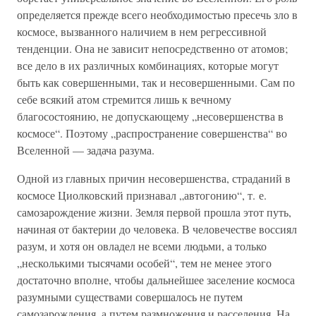
определяется прежде всего необходимостью пресечь зло в
космосе, вызванного наличием в нем регрессивной
тенденции. Она не зависит непосредственно от атомов;
все дело в их различных комбинациях, которые могут
быть как совершенными, так и несовершенными. Сам по
себе всякий атом стремится лишь к вечному
благосостоянию, не допускающему „несовершенства в
космосе“. Поэтому „распространение совершенства“ во
Вселенной — задача разума.
Одной из главных причин несовершенства, страданий в
космосе Циолковский признавал „автогонию“, т. е.
самозарождение жизни. Земля первой прошла этот путь,
начиная от бактерии до человека. В человечестве воссиял
разум, и хотя он овладел не всеми людьми, а только
„несколькими тысячами особей“, тем не менее этого
достаточно вполне, чтобы дальнейшее заселение космоса
разумными существами совершалось не путем
самозарождения, а путем размножения и расселения. На