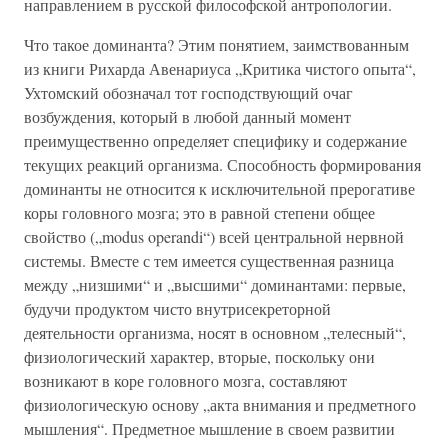
направлением в русской философской антропологии.
Что такое доминанта? Этим понятием, заимствованным
из книги Рихарда Авенариуса „Критика чистого опыта“,
Ухтомский обозначал тот господствующий очаг
возбуждения, который в любой данный момент
преимущественно определяет специфику и содержание
текущих реакций организма. Способность формирования
доминанты не относится к исключительной прерогативе
коры головного мозга; это в равной степени общее
свойство („modus operandi“) всей центральной нервной
системы. Вместе с тем имеется существенная разница
между „низшими“ и „высшими“ доминантами: первые,
будучи продуктом чисто внутрисекреторной
деятельности организма, носят в основном „телесный“,
физиологический характер, вторые, поскольку они
возникают в коре головного мозга, составляют
физиологическую основу „акта внимания и предметного
мышления“. Предметное мышление в своем развитии