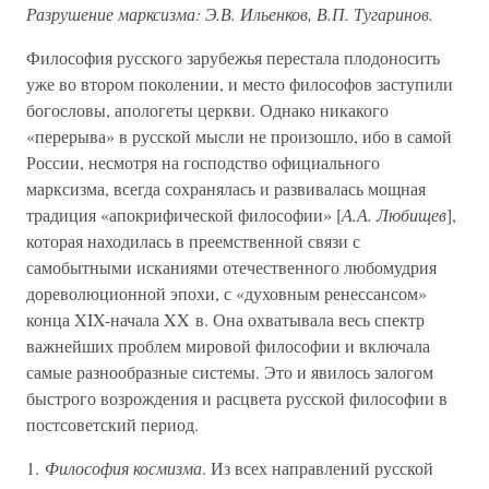
Разрушение марксизма: Э.В. Ильенков, В.П. Тугаринов.
Философия русского зарубежья перестала плодоносить
уже во втором поколении, и место философов заступили
богословы, апологеты церкви. Однако никакого
«перерыва» в русской мысли не произошло, ибо в самой
России, несмотря на господство официального
марксизма, всегда сохранялась и развивалась мощная
традиция «апокрифической философии» [
А.А. Любищев
],
которая находилась в преемственной связи с
самобытными исканиями отечественного любомудрия
дореволюционной эпохи, с «духовным ренессансом»
конца XIX-начала XX в. Она охватывала весь спектр
важнейших проблем мировой философии и включала
самые разнообразные системы. Это и явилось залогом
быстрого возрождения и расцвета русской философии в
постсоветский период.
1.
Философия космизма
. Из всех направлений русской