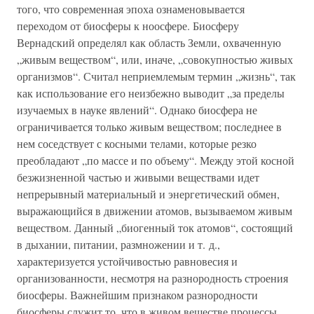
того, что современная эпоха ознаменовывается
переходом от биосферы к ноосфере. Биосферу
Вернадский определял как область Земли, охваченную
„живым веществом“, или, иначе, „совокупностью живых
организмов“. Считал неприемлемым термин „жизнь“, так
как использование его неизбежно выводит „за пределы
изучаемых в науке явлений“. Однако биосфера не
ограничивается только живым веществом; последнее в
нем соседствует с косными телами, которые резко
преобладают „по массе и по объему“. Между этой косной
безжизненной частью и живыми веществами идет
непрерывный материальный и энергетический обмен,
выражающийся в движении атомов, вызываемом живым
веществом. Данный „биогенный ток атомов“, состоящий
в дыхании, питании, размножении и т. д.,
характеризуется устойчивостью равновесия и
организованности, несмотря на разнородность строения
биосферы. Важнейшим признаком разнородности
биосферы служит то, что в живом веществе процессы