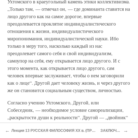
Ухтомского в краеугольный камень этики коллективизма.
„Только там, — отмечал он, — где доминанта ставится на
лицо другого как на самое дорогое, впервые
преодолевается проклятие индивидуалистического
отношения к жизни, индивидуалистического
миропонимания, индивидуалистической науки. Ибо
только в меру того, насколько каждый из нас
преодолевает самого себя и свой индивидуализм,
самоупор на себя, ему открывается лицо другого. И с
этого момента, как открывается лицо другого, сам
человек впервые заслуживает, чтобы о нем заговорили
как о лице“. Другой дает человеку жизнь, и через другого
же он становится социальным существом, личностью.
Согласно учению Ухтомского, Другой, или
Собеседник, — необходимое условие самореализации,
„раскрытости души к реальности“. Другой — „двойник“
человека, в нем он узнает самого себя. Это происходит
←
→
Лекция 13 РУССКАЯ ФИЛОСОФИЯ XX в. (ПРОДОЛЖЕНИЕ)
ЗАКЛЮЧЕНИЕ
потому, что человек проецирует на другого свои