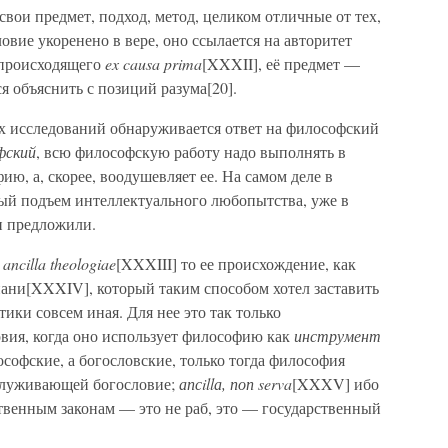
свои предмет, подход, метод, целиком отличные от тех,
овие укоренено в вере, оно ссылается на авторитет
 происходящего
ex causa prima
[XXXII], её предмет —
я объяснить с позиций разума[20].
ых исследований обнаруживается ответ на философский
фский
, всю философскую работу надо выполнять в
ию, а, скорее, воодушевляет ее. На самом деле в
ый подъем интеллектуального любопытства, уже в
и предложили.
 ancilla theologiae
[XXXIII] то ее происхождение, как
миани[XXXIV], который таким способом хотел заставить
ики совсем иная. Для нее это так только
овия, когда оно использует философию как
инструмент
софские, а богословские, только тогда философия
бслуживающей богословие;
апсillа, поп serva
[XXXV] ибо
ственным законам — это не раб, это — государственный