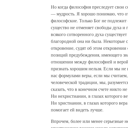
Но когда философия преследует свои с
— мудрость. Я хорошо понимаю, что 
философские. Только Бог не подлежит 
существо не отменяет свободы духа и г
всякого сотворенного духа существует
благородной она ни была. Некоторые 
откровение, судят об этом откровении 
позиций предубеждения, имеющего зна
отношении между философией и верой,
признать хорошим нельзя. Если мы не 
нас формулами веры, если мы считаем,
человеческой традиции, мы, разумеетс
сказать, что в конечном счете никто н
Ни нехристианин, в глазах которого в
Ни христианин, в глазах которого вера
помогает ей видеть лучше.
Впрочем, более или менее серьезные н
христианском режиме между иерархиз