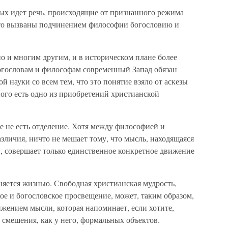
рых идет речь, происходящие от признанного режима
 что вызваны подчинением философии богословию и
но и многим другим, и в историческом плане более
огословам и философам современный Запад обязан
 науки со всем тем, что это понятие взяло от аскезы
ого есть одно из приобретений христианской
е не есть отделение. Хотя между философией и
зличия, ничто не мешает тому, что мысль, находящаяся
, совершает только единственное конкретное движение
няется жизнью. Свободная христианская мудрость,
е и богословское просвещение, может, таким образом,
жением мысли, которая напоминает, если хотите,
смешения, как у него, формальных объектов.