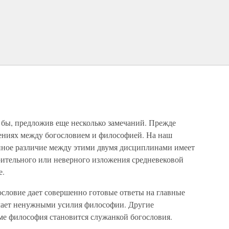
 бы, предложив еще несколько замечаний. Прежде
шениях между богословием и философией. На наш
енное различие между этими двумя дисциплинами имеет
рительного или неверного изложения средневековой
е.
гословие дает совершенно готовые ответы на главные
лает ненужными усилия философии. Другие
ме философия становится служанкой богословия.