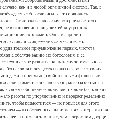
к случаю, как и в любой органичной системе. Так, в
возбуждаемые богословием, часто ставились
ловия. Томистская философия потерпела от этого
я, не в отношении присущих ей внутренних
анизационной автономии. Одна из причин
«схоластов» и «современных» мыслителей,
что удивительное приумножение первых, чистота,
обязана обслуживанию ею богословия, и ее
ее техническое развитие на пути самостоятельного
вне богословия и осуществляющегося во всех своих
и методами и приемами, свойственными философии.
гословия томистской философии, которая обитает и
к в своем собственном лоне, так и в лоне богословия
 немало работы по упорядочению и перераспределению
нить, чтобы разместиться — не порывая для этого
ословием — в собственных апартаментах, которыми она
 и теснее, и потолки там ниже, чем в огромном дворце