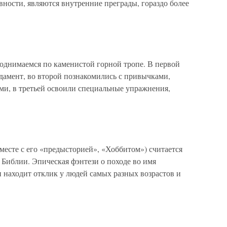
ности, являются внутренние преграды, гораздо более
днимаемся по каменистой горной тропе. В первой
амент, во второй познакомились с привычками,
и, в третьей освоили специальные упражнения,
есте с его «предысторией», «Хоббитом») считается
 Библии. Эпическая фэнтези о походе во имя
 находит отклик у людей самых разных возрастов и