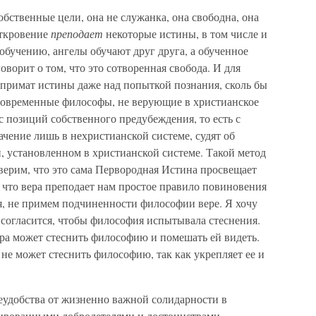
обственные цели, она не служанка, она свободна, она
откровение
преподает
некоторые истины, в том числе и
обучению, ангелы обучают друг друга, а обученное
оворит о том, что это сотворенная свобода. И для
 примат истины даже над попыткой познания, сколь бы
современные философы, не верующие в христианское
с позиций собственного предубеждения, то есть с
чение лишь в нехристианской системе, судят об
 установленном в христианской системе. Такой метод
верим, что это сама Первородная Истина просвещает
 что вера преподает нам простое правило повиновения
я, не примем подчиненности философии вере. Я хочу
е согласится, чтобы философия испытывала стеснения.
ера может стеснить философию и помешать ей видеть.
 не может стеснить философию, так как укрепляет ее и
еудобства от жизненно важной солидарности в
ированными добродетелями и достоинствами