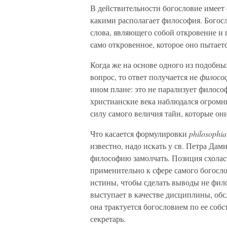
В действительности богословие имеет 
какими располагает философия. Богосл
слова, являющего собой откровение и
само откровенное, которое оно пытаетс
Когда же на основе одного из подобн
вопрос, то ответ получается не
филосо
ином плане: это не парализует философ
христианские века наблюдался огромн
силу самого величия тайн, которые он
Что касается формулировки
philosophia
известно, надо искать у св. Петра Да
философию замолчать. Позиция схоласт
применительно к сфере самого богосл
истины, чтобы сделать выводы не фило
выступает в качестве дисциплины, о
она трактуется богословием по ее соб
секретарь.