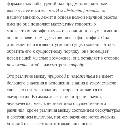
формальных наблюдений над предметами, которые
являются ее носителями. Эта
abstractio formalis
, по
нашему мнению, лежит в основе всякой научной работы,
именно она позволяет математику говорить о
множествах, метафизику — о сознании и разуме, именно
она позволяет нам здесь говорить о философии. Она
отвлекает наш взгляд от условий существования, чтобы
обратить его к сущностному порядку, она помещает
перед нашей мыслью возможное, она оставляет в стороне
положение
, чтобы рассмотреть
природу
.
Это различие между
природой
и
положением
не имеет
большого значения в отношении знания в узком смысле
слова, то есть того знания, которое отличается от
«мудрости». В самом деле, с точки зрения науки,
человеческая мысль не знает иного существенного
различия, кроме различия между состоянием бескультурья
и состоянием культуры, причем различие исторических
условий оказывает почти только внешнее и