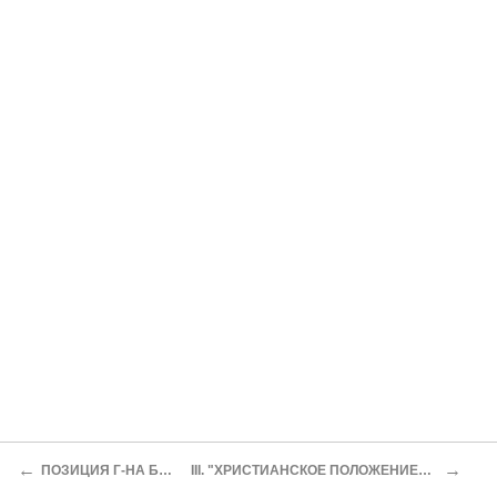
←
→
ПОЗИЦИЯ Г-НА БЛОНДЕЛЯ
III. "ХРИСТИАНСКОЕ ПОЛОЖЕНИЕ" ФИЛОСОФИИ