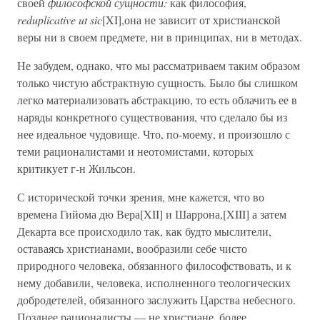
своей
философской сущности:
как философия,
reduplicative ut sic
[XI],она не зависит от христианской
веры ни в своем предмете, ни в принципах, ни в методах.
Не забудем, однако, что мы рассматриваем таким образом
только чистую абстрактную сущность. Было бы слишком
легко материализовать абстракцию, то есть облачить ее в
наряды конкретного существования, что сделало бы из
нее идеальное чудовище. Что, по-моему, и произошло с
теми рационалистами и неотомистами, которых
критикует г-н Жильсон.
С исторической точки зрения, мне кажется, что во
времена Гийома дю Вера[XII] и Шаррона,[XIII] а затем
Декарта все происходило так, как будто мыслители,
оставаясь христианами, вообразили себе чисто
природного человека, обязанного философствовать, и к
нему добавили, человека, исполненного теологических
добродетелей, обязанного заслужить Царства небесного.
Позднее рационалисты — не христиане, более