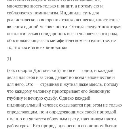
множественность только и видит, а потому ею и
соблазняется но­минализм. Индивиды суть для
реалистического воззрения только всплески, ипостасные
явления единой человечности. Отсюда сле­дует некоторая
онтологическая солидарность всего человеческого рода,
обосновывающаяся в метафизическом его единстве: не
то, что «все за всех виноваты»
31
(как говорил Достоевский), но все — од­но, и каждый,
делая для себя и за себя, делает во всем человечест­ве и
для него. Это — страшная и жуткая даже мысль, потому
что каждому человеку приоткрывает его бездонную
глубину и вечную судьбу. Однако каждый
индивидуальный человек оказывается при этом не только
определяющим, но и определяющимся своей при­родой,
именно он является оброчным греху, пленником плоти,
ра­бом греха. Его природа для него, в его личном бытии