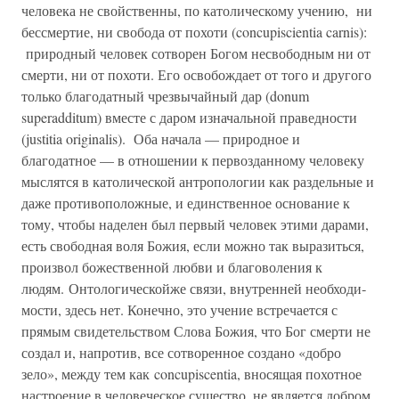
человека не свойственны, по католическому учению, ни
бессмертие, ни свобода от похоти (concupiscientia carnis):
при­родный человек сотворен Богом несвободным ни от
смерти, ни от похоти. Его освобождает от того и другого
только благодатный чрезвычайный дар (donum
superadditum) вместе с даром изначал­ьной праведности
(justitia originalis). Оба начала — природное и
благодатное — в отношении к первозданному человеку
мыслятся в католической антропологии как раздельные и
даже противопо­ложные, и единственное основание к
тому, чтобы наделен был первый человек этими дарами,
есть свободная воля Божия, если можно так выразиться,
произвол божественной любви и благово­ления к
людям. Онтологическойже связи, внутренней необходи­
мости, здесь нет. Конечно, это учение встречается с
прямым свидетельством Слова Божия, что Бог смерти не
создал и, напро­тив, все сотворенное создано «добро
зело», между тем как concupiscentia, вносящая похотное
настроение в человеческое существо, не является добром