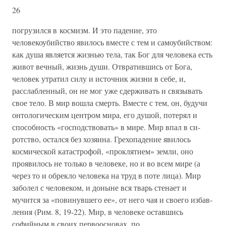
26
погрузился в космизм. И это па­дение, это
человекоубийство явилось вместе с тем и самоубийст­вом:
как душа является жизнью тела, так Бог для человека есть
живот вечный, жизнь души. Отвратившись от Бога,
человек утра­тил силу и источник жизни в себе, и,
расслабленный, он не мог уже сдерживать и связывать
свое тело. В мир вошла смерть. Вме­сте с тем, он, будучи
онтологическим центром мира, его душой, потерял и
способность «господствовать» в мире. Мир впал в си­
ротство, остался без хозяина. Грехопадение явилось
космической катастрофой, «проклятием» земли, оно
проявилось не только в человеке, но и во всем мире (а
через то и обрекло человека на труд в поте лица). Мир
заболел с человеком, и доныне вся тварь сте­нает и
мучится за «повинувшего ее», от него чая и своего избав­
ления (Рим. 8, 19-22). Мир, в человеке оставшись
софийным в своих первоосновах, по