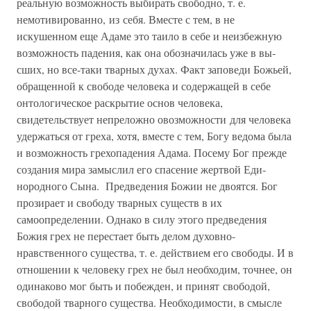
реальную воз­можность выбирать свободно, т. е.
немотивированно, из себя. Вместе с тем, в не
искушенном еще Адаме это таило в себе и не­избежную
возможность падения, как она обозначилась уже в вы­
сших, но все-таки тварных духах. Факт заповеди Божьей,
обращенной к свободе человека и содержащей в себе
онтологи­ческое раскрытие основ человека,
свидетельствует непреложно овозможности для человека
удержаться от греха, хотя, вместе с тем, Богу ведома была
и возможность грехопадения Адама. Посему Бог прежде
создания мира замыслил его спасение жертвой Еди­
нородного Сына. Предведения Божии не двоятся. Бог
прозирает и свободу тварных существ в их
самоопределении. Однако в силу этого предведения
Божия грех не перестает быть делом духовно-
нравственного существа, т. е. действием его свободы. И в
отно­шении к человеку грех не был необходим, точнее, он
одинаково мог быть и побежден, и принят свободой,
свободой тварного су­щества. Необходимости, в смысле