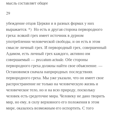
мысль составляет общее
29
убеждение отцов Церкви и в разных формах у них
выражается. *) Но есть и другая сто­рона первородного
греха: всякий грех имеет источник в дурном
употреблении человеческой свободы, и он есть в этом
смысле личный грех. И первородный грех, совершенный
Адамом, есть личный грех каждого, активно им
совершаемый — peccatum асtuale. Обе стороны
первородного греха должны найти свое объяс­нение. —
Остановимся сначала наприродных последствиях
первородного греха. Мы уже указали, что он имеет свое
распро­странение не только на человеческую жизнь и
человеческое тело, но и на всю природу, поскольку
человек есть средоточие мира. Че­ловеку не дано творить
мир, но ему, в силу верховного его положе­ния в этом
мире, оказалось возможным его испортить. С того