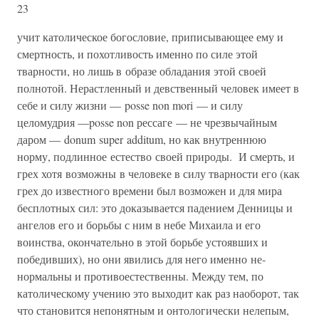
23
учит като­лическое богословие, приписывающее ему и
смертность, и похотливость именно по силе этой
тварности, но лишь в образе обладания этой своей
полнотой. Нерастленный и девственный че­ловек имеет в
себе и силу жизни — posse non mori — и силу
целомудрия —posse non рессаге — не чрезвычайным
даром — donum super additum, но как внутреннюю
норму, подлинное естество своей природы. И смерть, и
грех хотя возможны в человеке в силу тварности его (как
грех до известного времени был возможен и для мира
бесплотных сил: это доказывается падением Денницы и
ангелов его и борьбы с ним в небе Михаила и его
воинства, окончательно в этой борьбе устоявших и
победивших), но они явились для него именно не­
нормальны и противоестественны. Между тем, по
католическому учению это выходит как раз наоборот, так
что становится непо­нятным и онтологически нелепым,