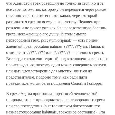
что Адам свой грех совершил не только за себя, но и за
все свое потомство, которому он передается через рожде­
ние; плотское зачатие есть тот канал, через который
разливается грех по всему человечеству. Человек при
рождении получает уже как бы наследственную болезнь
греха, искажающую его душу. В этом смысле
первородный грех, peccatum originale — есть приро­
жденный грех, peccatum naturae (????????у ап. Павла, в
отличие от ?????????? или ????????? — личного греха).
Все люди составляют единый род в от­ношении телесного
происхождения; поэтому один может совершить заслуги
или дать удовлетворение для многих, явиться их
представителем, подобно тому, как ради пяти
праведников мог­ли быть пощажены Содом и Гоморра.
В грехе Адама произошла порча всей человеческой
природы, это — природнаясторона первородного греха
или его последствия (в католическом богословии это
называетсяpeccatum habituale, гре­ховное состояние). Эта