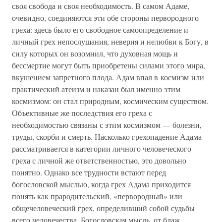
своя свобода и своя необходи­мость. В самом Адаме,
очевидно, соединяются эти обе стороны первородного
греха: здесь было его свободное самоопределение и
личный грех непослушания, неверия и нелюбви к Богу, в
силу ко­торых он возомнил, что духовная мощь и
бессмертие могут быть приобретены силами этого мира,
вкушением запретного плода. Адам впал в космизм или
практический атеизм и наказан был именно этим
космизмом: он стал природным, космическим суще­ством.
Объективные же последствия его греха с
необходимостью связаны с этим космизмом — болезни,
труды, скорби и смерть. Насколько грехопадение Адама
рассматривается в категории лич­ного человеческого
греха с личной же ответственностью, это до­вольно
понятно. Однако все трудности встают перед
богословской мыслью, когда грех Адама приходится
понять как прародитель­ский, «первородный» или
общечеловеческий грех, определивший собой судьбы
всего человечества. Богословская мысль, от блаж.