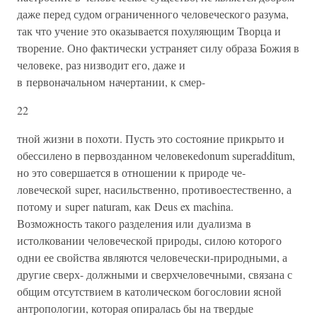
даже перед судом ограниченного че­ловеческого разума,
так что учение это оказывается похуляющим Творца и
творение. Оно фактически устраняет силу образа Божия в
человеке, раз низводит его, даже и
в первоначальном начерта­нии, к смер-
22
тной жизни в похоти. Пусть это состояние прикрыто и
обессилено в первозданном человекеdonum superadditum,
но это совершается в отношении к природе че­
ловеческой super, насильственно, противоестественно, а
потому и super naturam, как Deus ex machina.
Возможность такого разделения или дуализ­ма в
истолковании человеческой природы, силою которого
одни ее свойства являются человечески-природными, а
другие сверх- должными и сверхчеловечными, связана с
общим отсутствием в католическом богословии ясной
антропологии, которая опира­лась бы на твердые