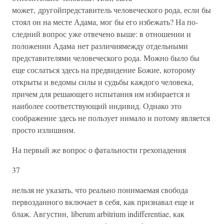
может, другойпредставитель человеческого рода, если бы
стоял он на месте Адама, мог бы его избежать? На по­
следний вопрос уже отвечено выше: в отношении и
положении Адама нет различиямежду отдельными
представителями челове­ческого рода. Можно было бы
еще сослаться здесь на предвидение Божие, которому
открыты и ведомы силы и судьбы каждого чело­века,
причем для решающего испытания им избирается и
наибо­лее соответствующий индивид. Однако это
соображение здесь не пользует нимало и потому является
просто излишним.
На первый же вопрос о фатальности грехопадения
37
нельзя не указать, что реально понимаемая свобода
первозданного включа­ет в себя, как признавал еще и
блаж. Августин, liberum arbitrium indifferentiae, как