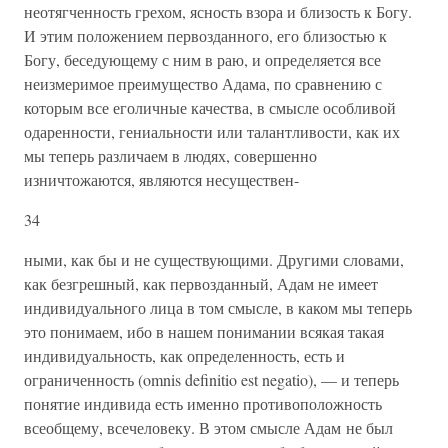
неотягченность грехом, ясность взора и близость к Богу.
И этим положением первозданного, его близостью к
Богу, бесе­дующему с ним в раю, и определяется все
неизмеримое преиму­щество Адама, по сравнению с
которым все еголичные качества, в смысле особливой
одаренности, гениальности или талантливости, как их
мы теперь различаем в людях, совершенно
изничтожаются, являются несуществен-
34
ными, как бы и не существующими. Други­ми словами,
как безгрешный, как первозданный, Адам не имеет
индивидуального лица в том смысле, в каком мы теперь
это пони­маем, ибо в нашем понимании всякая такая
индивидуальность, как определенность, есть и
ограниченность (omnis definitio est negatio), — и теперь
понятие инди­вида есть именно противоположность
всеобщему, всечеловеку. В этом смысле Адам не был