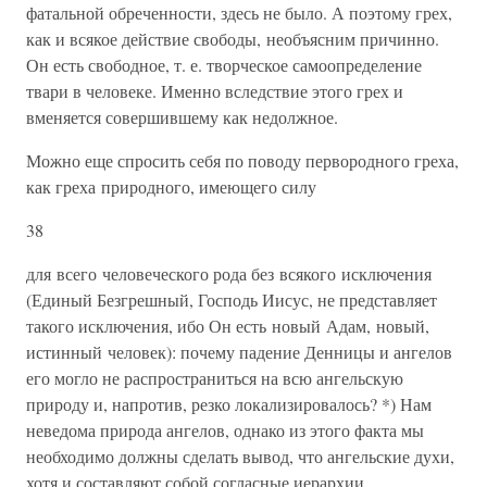
фатальной обреченности, здесь не было. А поэтому грех,
как и всякое действие свободы, необъ­ясним причинно.
Он есть свободное, т. е. творческое самоопре­деление
твари в человеке. Именно вследствие этого грех и
вменяется совершившему как недолжное.
Можно еще спросить себя по поводу первородного греха,
как греха природного, имеющего силу
38
для всего человеческого рода без всякого исключения
(Единый Безгрешный, Господь Иисус, не представляет
такого исключения, ибо Он есть новый Адам, но­вый,
истинный человек): почему падение Денницы и ангелов
его могло не распространиться на всю ангельскую
природу и, напро­тив, резко локализировалось? *) Нам
неведома природа ангелов, однако из этого факта мы
необходимо должны сделать вывод, что ангельские духи,
хотя и составляют собой согласные иерархии,