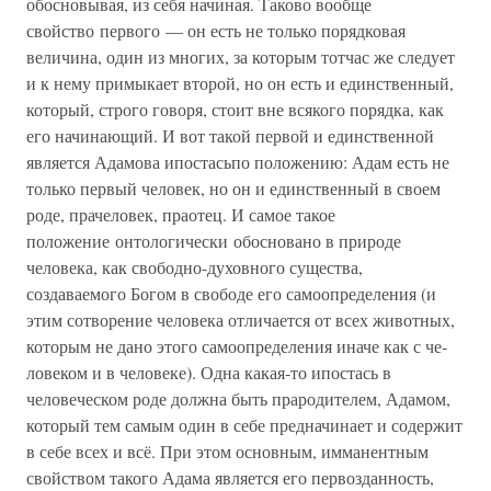
обосновы­вая, из себя начиная. Таково вообще
свойство первого — он есть не только порядковая
величина, один из многих, за которым тотчас же следует
и к нему примыкает второй, но он есть и единственный,
который, строго говоря, стоит вне всякого порядка, как
его начи­нающий. И вот такой первой и единственной
является Адамова ипостасьпо положению: Адам есть не
только первый человек, но он и единственный в своем
роде, прачеловек, праотец. И самое та­кое
положение онтологически обосновано в природе
человека, как свободно-духовного существа,
создаваемого Богом в свободе его самоопределения (и
этим сотворение человека отличается от всех животных,
которым не дано этого самоопределения иначе как с че­
ловеком и в человеке). Одна какая-то ипостась в
человеческом ро­де должна быть прародителем, Адамом,
который тем самым один в себе предначинает и содержит
в себе всех и всё. При этом основ­ным, имманентным
свойством такого Адама является его первозданность,