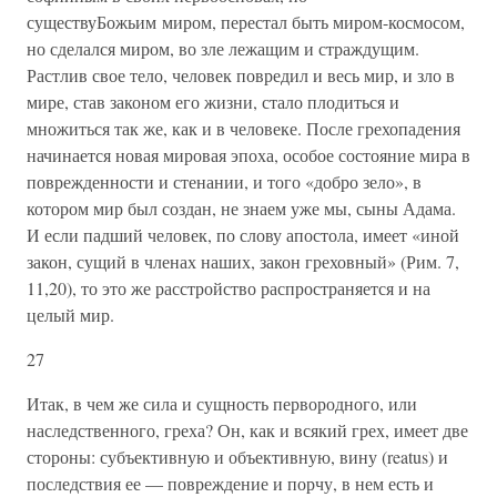
существуБожьим миром, перестал быть миром-космосом,
но сделался миром, во зле лежащим и страж­дущим.
Растлив свое тело, человек повредил и весь мир, и зло в
мире, став законом его жизни, стало плодиться и
множиться так же, как и в человеке. После грехопадения
начинается новая миро­вая эпоха, особое состояние мира в
поврежденности и стенании, и того «добро зело», в
котором мир был создан, не знаем уже мы, сыны Адама.
И если падший человек, по слову апостола, имеет «иной
закон, сущий в членах наших, закон греховный» (Рим. 7,
11,20), то это же расстройство распространяется и на
целый мир.
27
Итак, в чем же сила и сущность первородного, или
наследст­венного, греха? Он, как и всякий грех, имеет две
стороны: субъек­тивную и объективную, вину (reatus) и
последствия ее — повреждение и порчу, в нем есть и