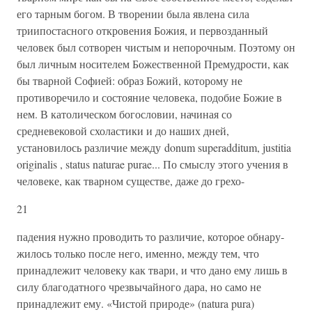
его тар­ным богом. В творении была явлена сила
триипостасного откро­вения Божия, и первозданный
человек был сотворен чистым и непорочным. Поэтому он
был личным носителем Божественной Премудрости, как
бы тварной Софией: образ Божий, которому не
противоречило и состояние человека, подобие Божие в
нем. В ка­толическом богословии, начиная со
средневековой схоластики и до наших дней,
установилось различие между donum superadditum, justitia
originalis , status naturae purae... По смыслу этого учения в
человеке, как тварном существе, даже до грехо-
21
падения нужно проводить то различие, которое обнару­
жилось только после него, именно, между тем, что
принадлежит человеку как твари, и что дано ему лишь в
силу благодатного чрез­вычайного дара, но само не
принадлежит ему. «Чистой природе» (natura pura)