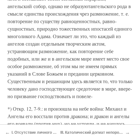
ангельский собор, однако не образуютангельского рода в
смысле единства происхождения чрез размножение, т. е.
повторение по существу равноценностных, равно-
сущностных, природно тоже­ственных ипостасей единого
многоликого Адама. Означает ли это, что каждый из
ангелов создан отдельным творческим актом,
устраняющим размножение, как повторение себе
подобных, или же и в ангельском мире имеет место свое
особое размножение, об этом мы не имеем прямых
указаний в Слове Божьем и предании церковном.
Существенным и решающим здесь является то, что только
человеку дано господствующее средоточие в мире, ввере­
но призвание господствовать и повеле-
*) Откр. 12, 7-9.: и произошла на небе война: Михаил и
Ангелы его восстали против дракона; и дракон и ангелы
его воевали (против них), но не устояли, и не нашлось
уже для них места на небе. И низвержен был великий
←
→
I. Отсутствие личного греха у Богоматери
III. Католический догмат непорочного зачатия Богоматери
дракон, древний змий, называемый диаволом и сатаною,