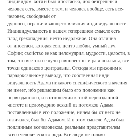
индивидом, хотя и был ипостасью, ибо безгрешный
человек есть, вместе с тем, и человек вообще, есть все-
человек, свободный от
дурного, ограничивающего влияния инди­видуальности.
Индивидуальность в нашем теперешнем смысле есть
плод грехопадения, нечто недолжное. Она отлична
от ипоста­си, которая есть центр любви, умный луч
Софии; свойство ее как целомудрия, мудрости, целости, в
том, что все эти ее лучи равно­честны и равносильны, все
точки одинаково центральны. Отсюда мы приходим к
парадоксальному выводу, что собственная инди­
видуальность Адама никакого специфического значения
не име­ет, ибо решающим было его положение как
первозданного, и в отношении к этой первозданной
чистоте и целомудрию всякий из потомков Адама,
поставленный в его положение, ничем бы от него не
отличался, был бы Адамом. И в этом смысле Адам был
подлинным всечеловеком, реальным представителем
всего чело­веческого рода. Все люди не только