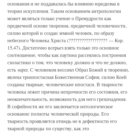
основания и не поддавалась бы влиянию юридизма в
теории искупления. Таким основанием антропологии
может являться только учение о Премудрости как
предвечной ос­нове творения, предвечной человечности,
силою которой и соз­дан земной человек, по образу
небесного Человека Христа (?????????????????? — Кор.
15,47). Достаточно всерьез взять только это основное
соотношение, чтобы как пау­тина рассеялись построения
схоластики о том, что человеку долж­но и что не должно,
есть super. С человеком воссиял Образ Божий в творении,
явлена триипостасная Божественная София, силою Коей
созданы тварные, человеческие ипостаси. В тварности
человека лежит причина непрочности его состояния, его
неокончательность, возможность для него грехопадения.
В софийности же его заключается онтологическое
основание полноты человеческой природы. Его
тварность проявляется отнюдь не в де­фектности его
тварной природы по существу, как это