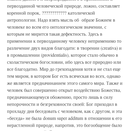
первозданной че­ловеческой природе, ложно, составляет
коренной порок, ???????????? католической
антропологии. Надо взять мысль об образе Божием в
человеке во всем его онто­логическом значении, с
которым не мирится такая дефектность. Здесь в
применении к первозданному человеку неприменимо то
различение двух видов благодати: в творении (creativa) и
в про­мышлении (providentialis), которое стало обычно в
схоластиче­ском богословии, ибо здесь все природно или
все благодатно. Мир до грехопадения хотя и не стал еще
тем миром, в котором Бог есть всяческая во всех, однако
же является предначинанием этого самого мира. Также и
человек был совершенно открыт воз­действию Божества,
предначинающемуся обожению, просто лишь в силу
непорочности и безгреховности своей: Бог приходил в
прохладу дня беседовать с человеком, как с другом, и эта
«бесе­да» не была donum super additum в отно­шении к его
нерастленной природе, напротив, это богообщение было