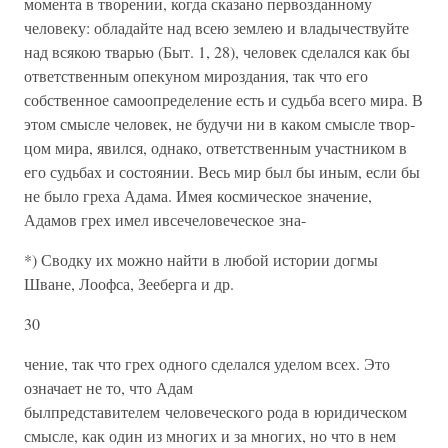
момента в творении, когда сказано первозданному
человеку: обла­дайте над всею землею и владычествуйте
над всякою тварью (Быт. 1, 28), человек сделался как бы
ответственным опекуном мирозда­ния, так что его
собственное самоопределение есть и судьба всего мира. В
этом смысле человек, не будучи ни в каком смысле твор­
цом мира, явился, однако, ответственным участником в
его судьбах и состоянии. Весь мир был бы иным, если бы
не было греха Адама. Имея космическое значение,
Адамов грех имел ивсечеловеческое зна-
*) Сводку их можно найти в любой истории догмы
Шване, Лоофса, Зееберга и др.
30
чение, так что грех одного сделался уделом всех. Это
означает не то, что Адам
былпредставителем человеческого рода в юридиче­ском
смысле, как один из многих и за многих, но что в нем