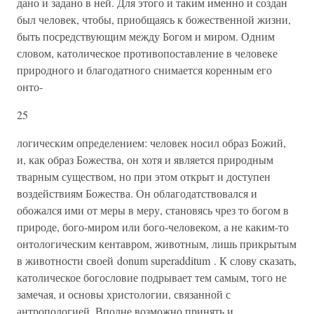
дано и задано в ней. Для этого и таким именно и создан
был человек, чтобы, приобщаясь к божественной жизни,
быть посред­ствующим между Богом и миром. Одним
словом, католическое противопоставление в человеке
природного и благодатного сни­мается коренным его
онто-
25
логическим определением: человек но­сил образ Божий,
и, как образ Божества, он хотя и является природным
тварным существом, но при этом открыт и доступен
воздействиям Божества. Он облагодатствовался и
обожался ими от меры в меру, становясь чрез то богом в
природе, бого-миром или бого-человеком, а не каким-то
онтологическим кентавром, животным, лишь прикрытым
в животности своей donum superad­ditum . К слову сказать,
католическое бого­словие подрывает тем самым, того не
замечая, и основы христологии, связанной с
антропологией. Вполне возможно при­нять и