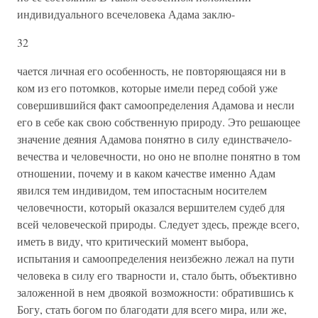
индивидуального всечеловека Адама заклю-
32
чается личная его осо­бенность, не повторяющаяся ни в
ком из его потомков, которые имели перед собой уже
совершившийся факт самоопределения Адамова и несли
его в себе как свою собственную природу. Это ре­шающее
значение деяния Адамова понятно в силу единствачело­
вечества и человечности, но оно не вполне понятно в том
отношении, почему и в каком качестве именно Адам
явился тем индивидом, тем ипостасным носителем
человечности, который оказался вершителем судеб для
всей человеческой природы. Следу­ет здесь, прежде всего,
иметь в виду, что критический момент вы­бора,
испытания и самоопределения неизбежно лежал на пути
человека в силу его тварности и, стало быть, объективно
заложен­ной в нем двоякой возможности: обратившись к
Богу, стать богом по благодати для всего мира, или же,