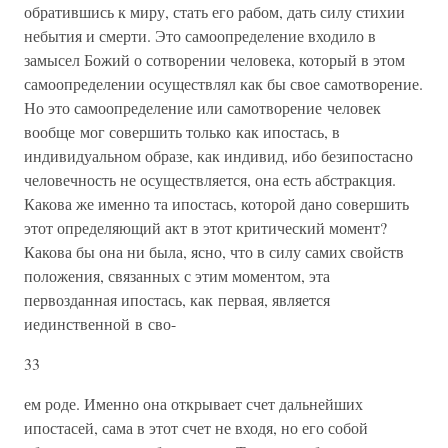
обратившись к миру, стать его рабом, дать силу стихии
небытия и смерти. Это самоопределение входило в
замысел Божий о сотворении человека, который в этом
самоопределении осуществлял как бы свое самотворение.
Но это самоопределение или самотворение человек
вообще мог совер­шить только как ипостась, в
индивидуальном образе, как индивид, ибо безипостасно
человечность не осуществляется, она есть абст­ракция.
Какова же именно та ипостась, которой дано совершить
этот определяющий акт в этот критический момент?
Какова бы она ни была, ясно, что в силу самих свойств
положения, связанных с этим моментом, эта
первозданная ипостась, как первая, является
иединственной в сво-
33
ем роде. Именно она открывает счет дальней­ших
ипостасей, сама в этот счет не входя, но его собой