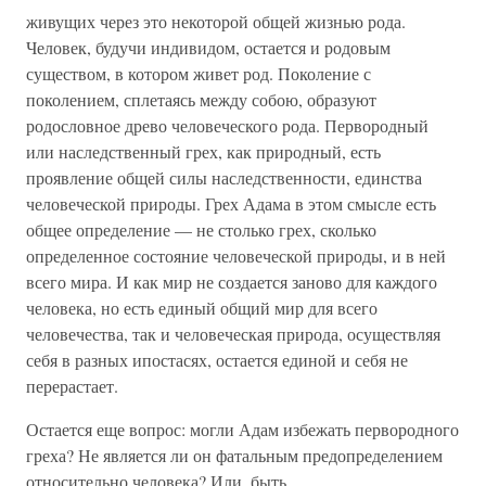
живущих через это некоторой общей жизнью рода.
Человек, будучи инди­видом, остается и родовым
существом, в котором живет род. По­коление с
поколением, сплетаясь между собою, образуют
родословное древо человеческого рода. Первородный
или наслед­ственный грех, как природный, есть
проявление общей силы на­следственности, единства
человеческой природы. Грех Адама в этом смысле есть
общее определение — не столько грех, сколько
определенное состояние человеческой природы, и в ней
всего мира. И как мир не создается заново для каждого
человека, но есть единый общий мир для всего
человечества, так и человеческая природа, осуществляя
себя в разных ипостасях, остается единой и себя не
перерастает.
Остается еще вопрос: могли Адам избежать первородного
гре­ха? Не является ли он фатальным предопределением
относительно человека? Или, быть