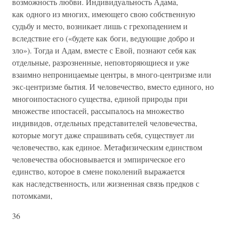
возможность любви. Индивидуальность Адама,
как одного из многих, имеющего свою собственную
судьбу и ме­сто, возникает лишь с грехопадением и
вследствие его («будете как боги, ведующие добро и
зло»). Тогда и Адам, вместе с Евой, познают себя как
отдельные, разрозненные, неповторяющиеся и уже
взаимно непроницаемые центры, в много-центризме или
экс-центризме бытия. И человечество, вместо единого, но
многоипостасного существа, единой природы при
множестве ипостасей, рассыпалось на множество
индивидов, отдельных представителей человечества,
которые могут даже спрашивать себя, существует ли
человечество, как единое. Метафизическим единством
человечества обосновывается и эмпирическое его
единство, которое в смене поколений выражается
как наследст­венность, или жизненная связь предков с
потомками,
36