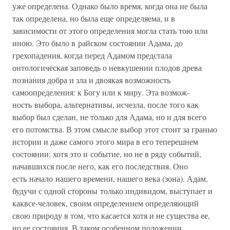
уже определена. Однако было время, когда она не была
так определена, но была еще определяема, и в
зависимости от этого определения могла стать тою или
иною. Это было в райском состоянии Адама, до
грехопадения, когда перед Адамом предстала
онтологическая заповедь о невкушении плодов древа
познания добра и зла и двоя­кая возможность
самоопределения: к Богу или к миру. Эта возмож­
ность выбора, альтернативы, исчезла, после того как
выбор был сделан, не только для Адама, но и для всего
его потомства. В этом смысле выбор этот стоит за гранью
истории и даже самого этого мира в его теперешнем
состоянии: хотя это и событие, но не в ря­ду событий,
начавшихся после него, как его последствия. Оно
есть начало нашего времени, нашего века (зона). Адам,
будучи с одной стороны только индивидом, выступает и
каквсе-человек, своим оп­ределением определяющий
свою природу в том, что касается хотя и не существа ее,
но ее состояния. В таком особенном положении