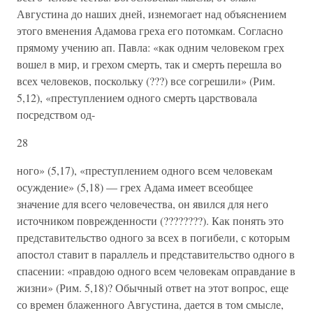
Августина до наших дней, изнемогает над объяснением
этого вме­нения Адамова греха его потомкам. Согласно
прямому учению ап. Павла: «как одним человеком грех
вошел в мир, и грехом смерть, так и смерть перешла во
всех человеков, поскольку (???) все со­грешили» (Рим.
5,12), «преступлением одного смерть царствовала
посредством од-
28
ного» (5,17), «преступлением одного всем челове­кам
осуждение» (5,18) — грех Адама имеет всеобщее
значение для всего человечества, он явился для него
источником поврежден­ности (????????). Как понять это
представи­тельство одного за всех в погибели, с которым
апостол ставит в параллель и представительство одного в
спасении: «правдою од­ного всем человекам оправдание в
жизни» (Рим. 5,18)? Обычный ответ на этот вопрос, еще
со времен блаженного Августина, дает­ся в том смысле,