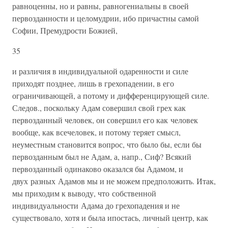
равноценны, но и равны, равногениальны в своей
первозданности и целомудрии, ибо при­частны самой
Софии, Премудрости Божией,
35
и различия в инди­видуальной одаренности и силе
приходят позднее, лишь в грехопадении, в его
ограничивающей, а потому и дифференци­рующей силе.
Следов., поскольку Адам совершил свой грех как
первозданный человек, он совершил его как человек
вообще, как всечеловек, и потому теряет смысл,
неуместным становится во­прос, что было бы, если бы
первозданным был не Адам, а, напр., Сиф? Всякий
первозданный одинаково оказался бы Адамом, и
двух разных Адамов мы и не можем предположить. Итак,
мы приходим к выводу, что собственной
индивидуальности Адама до грехопадения и не
существовало, хотя и была ипостась, лич­ный центр, как