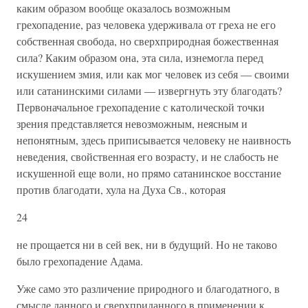
каким образом вообще оказа­лось возможным
грехопадение, раз человека удерживала от греха не его
собственная свобода, но сверхприродная божественная
си­ла? Каким образом она, эта сила, изнемогла перед
искушением змия, или как мог человек из себя — своими
или сатанинскими силами — извергнуть эту благодать?
Первоначальное грехопаде­ние с католической точки
зрения представляется невозможным, неясным и
непонятным, здесь приписывается человеку не наив­ность
неведения, свойственная его возрасту, и не слабость не
ис­кушенной еще воли, но прямо сатанинское восстание
против благодати, хула на Духа Св., которая
24
не прощается ни в сей век, ни в будущий. Но не таково
было грехопадение Адама.
Уже само это различение природного и благодатного, в
смыс­ле данного и сверхприданного в применении к