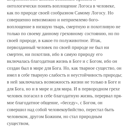
онтологически понять воплощение Логоса в человеке,
как по природе своей сообразном Самому Логосу. Но
совершенно не­возможно и неприемлемо бого-
воплощение в низшую тварь, смертную и похотливую не
только по своему данному греховному состоянию, но по
своей природе, в какое-то полуживотное. Итак,
первозданный человек по своей природе не был ни
смертен, ни похотлив, ибо в самую природу его
включалась благодатная жизнь в Боге и с Богом, ибо он
создан был в мире для Бога. Но, как тварное существо, он
имел в себе тварную слабость и неу­стойчивость природы;
в ней заключалась возможность жизни не только в Боге и
для Бога, но и в мире и для мира. И в первородном грехе
человек погасил в себе благодатную жизнь, перервал пря­
мое благодатное общение, «беседу», с Богом, он
совершил над со­бой человекоубийство, перестал быть
человеком, другом Божиим, но стал природным
существом,