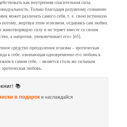
 действовать как внутренняя спасительная сила,
видуальность. Только благодаря разумному сознанию
овек может различать самого себя, т. е. свою истинную
а потому, жертвуя этим эгоизмом, отдаваясь сам любви,
 и животворящую силу и не теряет вместе со своим
во, а напротив, увековечивает его» [65].
нное средство преодоления эгоизма – эротическая
ида к себе, означающая одновременно его любовь к
зким в самом себе, – является столь же сильным
 эротическая любовь.
книг! 📚
писки в подарок
и наслаждайся