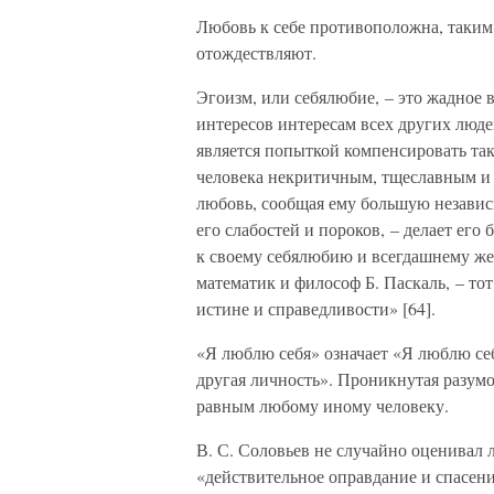
Любовь к себе противоположна, таким 
отождествляют.
Эгоизм, или себялюбие, – это жадное 
интересов интересам всех других люде
является попыткой компенсировать так
человека некритичным, тщеславным и о
любовь, сообщая ему большую независ
его слабостей и пороков, – делает его
к своему себялюбию и всегдашнему же
математик и философ Б. Паскаль, – тот
истине и справедливости» [64].
«Я люблю себя» означает «Я люблю себя
другая личность». Проникнутая разумо
равным любому иному человеку.
В. С. Соловьев не случайно оценивал 
«действительное оправдание и спасен