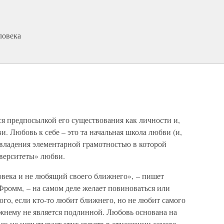
ловека
ся предпосылкой его существования как личности и,
и. Любовь к себе – это та начальная школа любви (и,
 овладения элементарной грамотностью в которой
верситеты» любви.
овека и не любящий своего ближнего», – пишет
Фромм, – на самом деле желает повиноваться или
ого, если кто-то любит ближнего, но не любит самого
лижнему не является подлинной. Любовь основана на
век не испытывает этих чувств в отношении самого