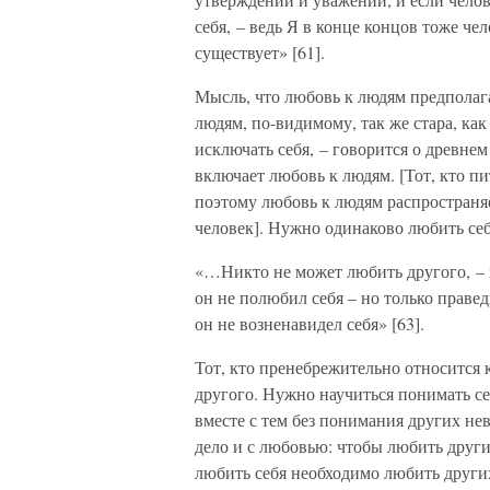
себя, – ведь Я в конце концов тоже че
существует» [61].
Мысль, что любовь к людям предполагае
людям, по-видимому, так же стара, ка
исключать себя, – говорится о древнем
включает любовь к людям. [Тот, кто пи
поэтому любовь к людям распространяе
человек]. Нужно одинаково любить себ
«…Никто не может любить другого, – 
он не полюбил себя – но только правед
он не возненавидел себя» [63].
Тот, кто пренебрежительно относится 
другого. Нужно научиться понимать се
вместе с тем без понимания других не
дело и с любовью: чтобы любить других
любить себя необходимо любить других