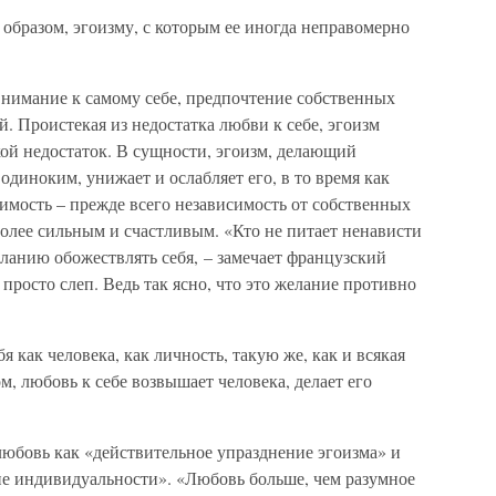
образом, эгоизму, с которым ее иногда неправомерно
внимание к самому себе, предпочтение собственных
й. Проистекая из недостатка любви к себе, эгоизм
ой недостаток. В сущности, эгоизм, делающий
диноким, унижает и ослабляет его, в то время как
имость – прежде всего независимость от собственных
 более сильным и счастливым. «Кто не питает ненависти
ланию обожествлять себя, – замечает французский
 просто слеп. Ведь так ясно, что это желание противно
 как человека, как личность, такую же, как и всякая
м, любовь к себе возвышает человека, делает его
любовь как «действительное упразднение эгоизма» и
ие индивидуальности». «Любовь больше, чем разумное