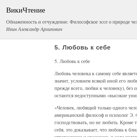
ВикиЧтение
Обнаженность и отчуждение. Философское эссе о природе че
Ивин Александр Архипович
5. Любовь к себе
5. Любовь к себе
Любовь человека к самому себе являет
значит, условием всякой иной его любв
прежде всего, любви к человеку), без
остаются недоступными «высокие уни
«Человек, любящий только одного чел
американский философ и психолог Э. 
господствовать, но не любить. Кроме т
себя, это доказывает, что любовь к б
утверждении и уважении, и если чело