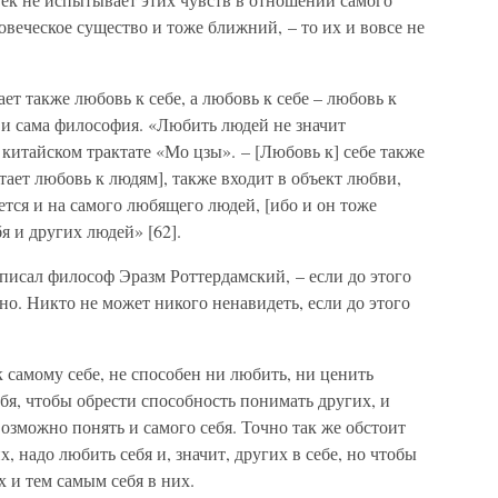
ловеческое существо и тоже ближний, – то их и вовсе не
т также любовь к себе, а любовь к себе – любовь к
к и сама философия. «Любить людей не значит
 китайском трактате «Мо цзы». – [Любовь к] себе также
тает любовь к людям], также входит в объект любви,
тся и на самого любящего людей, [ибо и он тоже
я и других людей» [62].
писал философ Эразм Роттердамский, – если до этого
но. Никто не может никого ненавидеть, если до этого
к самому себе, не способен ни любить, ни ценить
бя, чтобы обрести способность понимать других, и
возможно понять и самого себя. Точно так же обстоит
, надо любить себя и, значит, других в себе, но чтобы
 и тем самым себя в них.