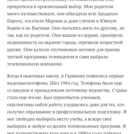
превратился в произвольный выбор. Мои родители
много путешествовали, они объездили всю Западную
Европу, посетили Марокко и даже слетали в Южную
Корею и во Вьетнам. Они пытались жить по-другому, не
так, как их родители. Они вышли из церкви, приобрели
недвижимость на окраине города, пережили возрастной
кризис. Они купили спутниковую антенну для приема
третьей программы телевидения и сами выбрали
телевизионную компанию.
Когда я оканчивал школу, в Германии появились первые
видеомагнитофоны. Шел 1984 год. Телефоны были еще
со шнуром и принадлежали почтовому ведомству. Страна
стала еще богаче. Был переизбыток учеников,
перспективы найти работу ухудшились даже для тех, кто
получил образование и профессиональную подготовку. Я
мог свободно выбирать место учебы, а вскоре смог
выбирать и любую из десяти телевизионных программ. Я
мог путешествовать куда хочу и в 1990-е годы побывал