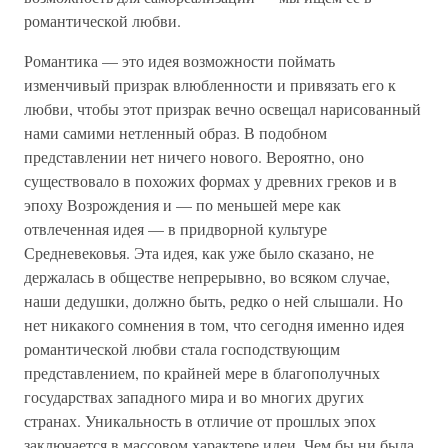
романтической любви.
Романтика — это идея возможности поймать
изменчивый призрак влюбленности и привязать его к
любви, чтобы этот призрак вечно освещал нарисованный
нами самими нетленный образ. В подобном
представлении нет ничего нового. Вероятно, оно
существовало в похожих формах у древних греков и в
эпоху Возрождения и — по меньшей мере как
отвлеченная идея — в придворной культуре
Средневековья. Эта идея, как уже было сказано, не
держалась в обществе непрерывно, во всяком случае,
наши дедушки, должно быть, редко о ней слышали. Но
нет никакого сомнения в том, что сегодня именно идея
романтической любви стала господствующим
представлением, по крайней мере в благополучных
государствах западного мира и во многих других
странах. Уникальность в отличие от прошлых эпох
заключается в массовом характере идеи. Чем бы ни была