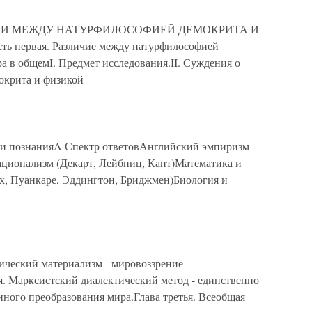
ЛИЧИИ МЕЖДУ НАТУРФИЛОСОФИЕЙ ДЕМОКРИТА И
ервая. Различие между натурфилософией
 в общемI. Предмет исследования.II. Суждения о
окрита и физикой
и познанияA Спектр ответовАнглийский эмпиризм
ционализм (Декарт, Лейбниц, Кант)Математика и
ах, Пуанкаре, Эддингтон, Бриджмен)Биология и
ческий материализм - мировоззрение
я. Марксистский диалектический метод - единственно
ного преобразования мира.Глава третья. Всеобщая