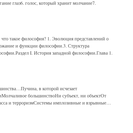
гание глаз6. голос, который хранит молчание7.
то такое философия? 1. Эволюция представлений о
ержание и функции философии.3. Структура
софии.Раздел I. История западной философии.Глава 1.
шинства…Пучина, в которой исчезает
иМолчаливое большинствоНи субъект, ни объектОт
асса и терроризмСистемы имплозивные и взрывные…