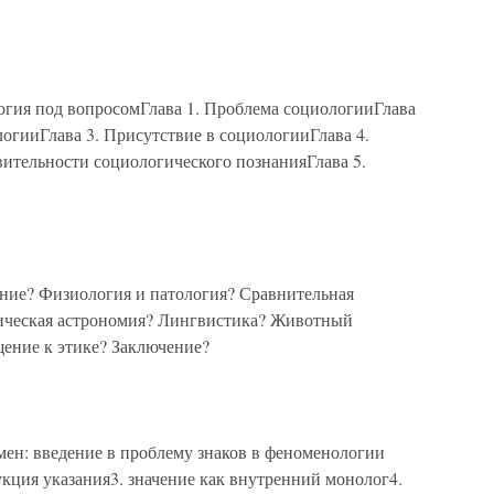
я под вопросомГлава 1. Проблема социологииГлава
огииГлава 3. Присутствие в социологииГлава 4.
вительности социологического познанияГлава 5.
е? Физиология и патология? Сравнительная
ическая астрономия? Лингвистика? Животный
ение к этике? Заключение?
ен: введение в проблему знаков в феноменологии
дукция указания3. значение как внутренний монолог4.