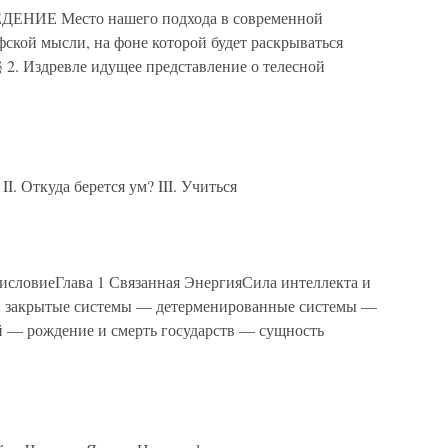
Е Место нашего подхода в современной
кой мысли, на фоне которой будет раскрываться
 2. Издревле идущее представление о телесной
I. Откуда берется ум? III. Учиться
иеГлава 1 Связанная ЭнергияСила интеллекта и
и закрытые системы — детерменированные системы —
й — рождение и смерть государств — сущность