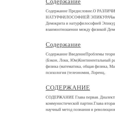
Содержание
Содержание Предисловие.О РАЗ
НАТУРФИЛОСОФИЕЙ ЭПИКУРАЧасть п
Демокрита и натурфилософией Эпикура
взаимоотношении между физикой Дем
Содержание
Содержание ВведениеПроблемы теори
(Бэкон, Локк, Юм)Континентальный ра
физика (математика, общая физика, М
психология (телеономия, Лоренц,
СОДЕРЖАНИЕ
СОДЕРЖАНИЕ Глава первая. Диалекти
коммунистической партии.Глава втора
научный метод познания и революцион