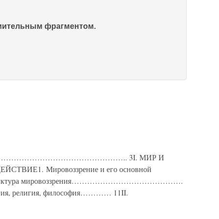
омительным фрагментом.
…………………………………………….. 3I. МИР И
ТВИЕ1. Мировоззрение и его основной
уктура мировоззрения…………………………………….
гия, религия, философия………… 11II.