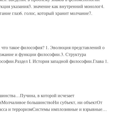
дукция указания3. значение как внутренний монолог4.
гание глаз6. голос, который хранит молчание7.
то такое философия? 1. Эволюция представлений о
ержание и функции философии.3. Структура
софии.Раздел I. История западной философии.Глава 1.
шинства…Пучина, в которой исчезает
иМолчаливое большинствоНи субъект, ни объектОт
асса и терроризмСистемы имплозивные и взрывные…