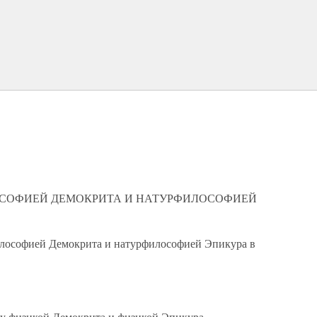
ОСОФИЕЙ ДЕМОКРИТА И НАТУРФИЛОСОФИЕЙ
илософией Демокрита и натурфилософией Эпикура в
у физикой Демокрита и физикой Эпикура.