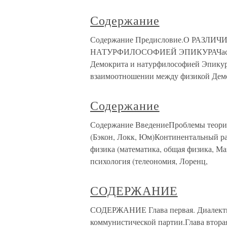
Содержание
Содержание Предисловие.О РАЗ
НАТУРФИЛОСОФИЕЙ ЭПИКУРАЧасть п
Демокрита и натурфилософией Эпикура
взаимоотношении между физикой Дем
Содержание
Содержание ВведениеПроблемы теори
(Бэкон, Локк, Юм)Континентальный ра
физика (математика, общая физика, М
психология (телеономия, Лоренц,
СОДЕРЖАНИЕ
СОДЕРЖАНИЕ Глава первая. Диалекти
коммунистической партии.Глава втора