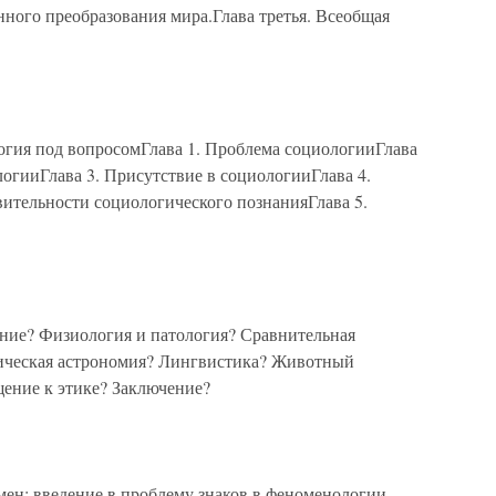
ного преобразования мира.Глава третья. Всеобщая
я под вопросомГлава 1. Проблема социологииГлава
огииГлава 3. Присутствие в социологииГлава 4.
вительности социологического познанияГлава 5.
е? Физиология и патология? Сравнительная
ическая астрономия? Лингвистика? Животный
ение к этике? Заключение?
ен: введение в проблему знаков в феноменологии