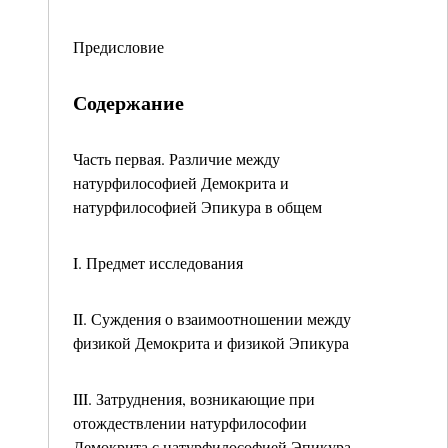
Предисловие
Содержание
Часть первая. Различие между
натурфилософией Демокрита и
натурфилософией Эпикура в общем
I. Предмет исследования
II. Суждения о взаимоотношении между
физикой Демокрита и физикой Эпикура
III. Затруднения, возникающие при
отождествлении натурфилософии
Демокрита с натурфилософией Эпикура