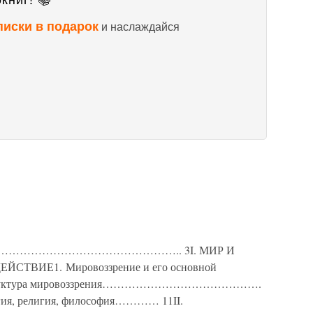
книг! 📚
писки в подарок
и наслаждайся
…………………………………………….. 3I. МИР И
ТВИЕ1. Мировоззрение и его основной
уктура мировоззрения…………………………………….
гия, религия, философия………… 11II.