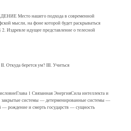
Е Место нашего подхода в современной
кой мысли, на фоне которой будет раскрываться
 2. Издревле идущее представление о телесной
I. Откуда берется ум? III. Учиться
иеГлава 1 Связанная ЭнергияСила интеллекта и
и закрытые системы — детерменированные системы —
й — рождение и смерть государств — сущность