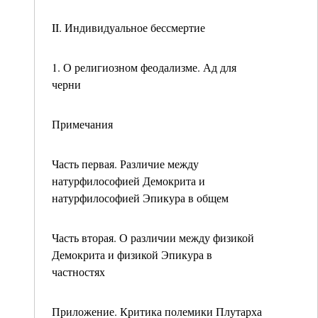
II. Индивидуальное бессмертие
1. О религиозном феодализме. Ад для
черни
Примечания
Часть первая. Различие между
натурфилософией Демокрита и
натурфилософией Эпикура в общем
Часть вторая. О различии между физикой
Демокрита и физикой Эпикура в
частностях
Приложение. Критика полемики Плутарха