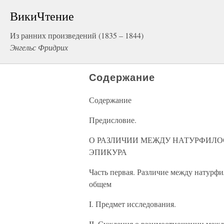
ВикиЧтение
Из ранних произведений (1835 – 1844)
Энгельс Фридрих
Содержание
Содержание
Предисловие.
О РАЗЛИЧИИ МЕЖДУ НАТУРФИЛ
ЭПИКУРА
Часть первая. Различие между натурф
общем
I. Предмет исследования.
II. Суждения о взаимоотношении межд