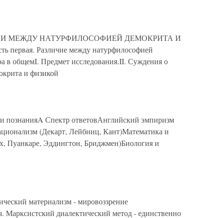
ЛИЧИИ МЕЖДУ НАТУРФИЛОСОФИЕЙ ДЕМОКРИТА И
ервая. Различие между натурфилософией
 в общемI. Предмет исследования.II. Суждения о
окрита и физикой
и познанияA Спектр ответовАнглийский эмпиризм
ционализм (Декарт, Лейбниц, Кант)Математика и
ах, Пуанкаре, Эддингтон, Бриджмен)Биология и
ческий материализм - мировоззрение
я. Марксистский диалектический метод - единственно