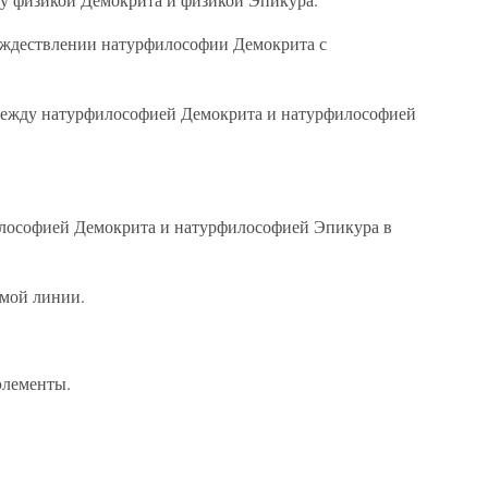
тождествлении натурфилософии Демокрита с
между натурфилософией Демокрита и натурфилософией
илософией Демокрита и натурфилософией Эпикура в
ямой линии.
элементы.