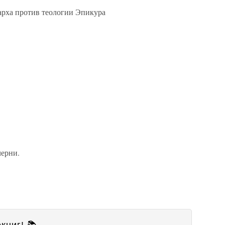
рха против теологии Эпикура
черни.