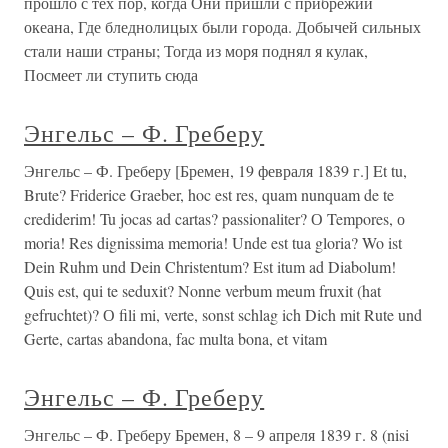
прошло с тех пор, когда Они пришли с прибрежий
океана, Где бледнолицых были города. Добычей сильных
стали наши страны; Тогда из моря поднял я кулак,
Посмеет ли ступить сюда
Энгельс – Ф. Греберу
Энгельс – Ф. Греберу [Бремен, 19 февраля 1839 г.] Et tu,
Brute? Friderice Graeber, hoc est res, quam nunquam de te
crediderim! Tu jocas ad cartas? passionaliter? О Tempores, о
moria! Res dignissima memoria! Unde est tua gloria? Wo ist
Dein Ruhm und Dein Christentum? Est itum ad Diabolum!
Quis est, qui te seduxit? Nonne verbum meum fruxit (hat
gefruchtet)? О fili mi, verte, sonst schlag ich Dich mit Rute und
Gerte, cartas abandona, fac multa bona, et vitam
Энгельс – Ф. Греберу
Энгельс – Ф. Греберу Бремен, 8 – 9 апреля 1839 г. 8 (nisi