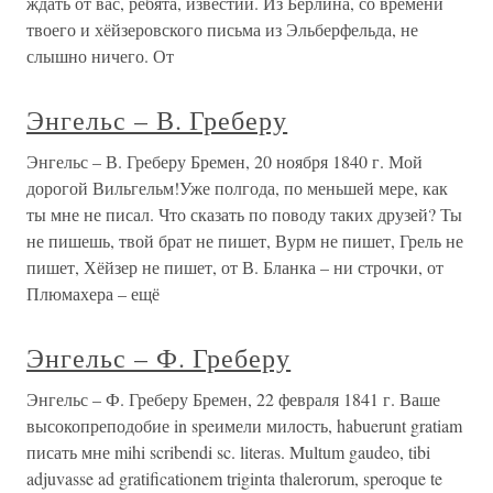
ждать от вас, ребята, известий. Из Берлина, со времени
твоего и хёйзеровского письма из Эльберфельда, не
слышно ничего. От
Энгельс – В. Греберу
Энгельс – В. Греберу Бремен, 20 ноября 1840 г. Мой
дорогой Вильгельм!Уже полгода, по меньшей мере, как
ты мне не писал. Что сказать по поводу таких друзей? Ты
не пишешь, твой брат не пишет, Вурм не пишет, Грель не
пишет, Хёйзер не пишет, от В. Бланка – ни строчки, от
Плюмахера – ещё
Энгельс – Ф. Греберу
Энгельс – Ф. Греберу Бремен, 22 февраля 1841 г. Ваше
высокопреподобие in speимели милость, habuerunt gratiam
писать мне mihi scribendi sc. literas. Multum gaudeo, tibi
adjuvasse ad gratificationem triginta thalerorum, speroque te