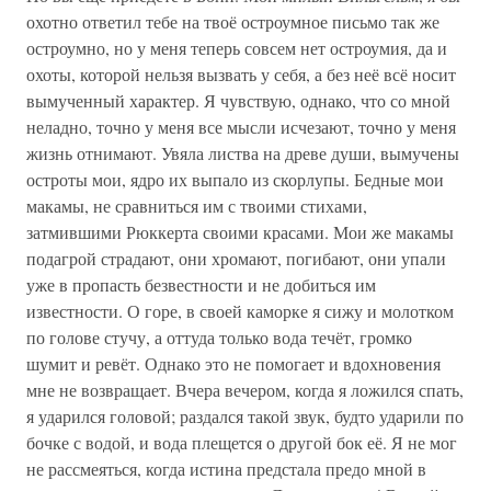
охотно ответил тебе на твоё остроумное письмо так же
остроумно, но у меня теперь совсем нет остроумия, да и
охоты, которой нельзя вызвать у себя, а без неё всё носит
вымученный характер. Я чувствую, однако, что со мной
неладно, точно у меня все мысли исчезают, точно у меня
жизнь отнимают. Увяла листва на древе души, вымучены
остроты мои, ядро их выпало из скорлупы. Бедные мои
макамы, не сравниться им с твоими стихами,
затмившими Рюккерта своими красами. Мои же макамы
подагрой страдают, они хромают, погибают, они упали
уже в пропасть безвестности и не добиться им
известности. О горе, в своей каморке я сижу и молотком
по голове стучу, а оттуда только вода течёт, громко
шумит и ревёт. Однако это не помогает и вдохновения
мне не возвращает. Вчера вечером, когда я ложился спать,
я ударился головой; раздался такой звук, будто ударили по
бочке с водой, и вода плещется о другой бок её. Я не мог
не рассмеяться, когда истина предстала предо мной в