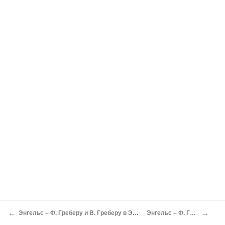
←
→
Энгельс – Ф. Греберу и В. Греберу в Эльберфельд
Энгельс – Ф. Греберу