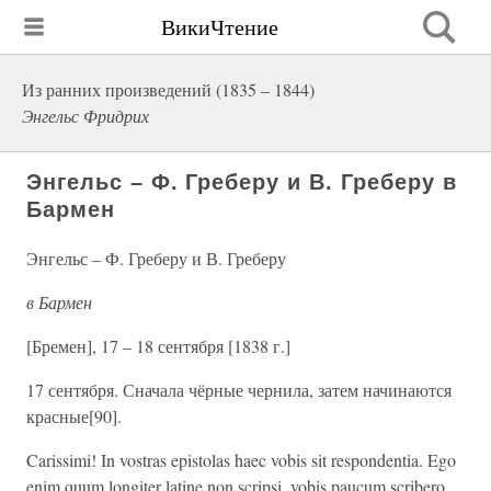
ВикиЧтение
Из ранних произведений (1835 – 1844)
Энгельс Фридрих
Энгельс – Ф. Греберу и В. Греберу в
Бармен
Энгельс – Ф. Греберу и В. Греберу
в Бармен
[Бремен], 17 – 18 сентября [1838 г.]
17 сентября. Сначала чёрные чернила, затем начинаются
красные[90].
Carissimi! In vostras epistolas haec vobis sit respondentia. Ego
enim quum longiter latine non scripsi, vobis paucum scribero,