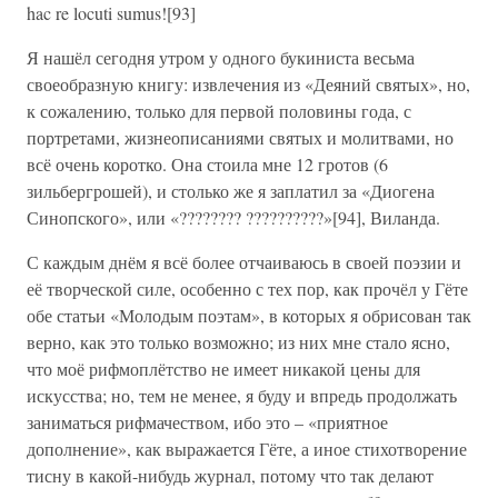
hac re locuti sumus![93]
Я нашёл сегодня утром у одного букиниста весьма
своеобразную книгу: извлечения из «Деяний святых», но,
к сожалению, только для первой половины года, с
портретами, жизнеописаниями святых и молитвами, но
всё очень коротко. Она стоила мне 12 гротов (6
зильбергрошей), и столько же я заплатил за «Диогена
Синопского», или «???????? ??????????»[94], Виланда.
С каждым днём я всё более отчаиваюсь в своей поэзии и
её творческой силе, особенно с тех пор, как прочёл у Гёте
обе статьи «Молодым поэтам», в которых я обрисован так
верно, как это только возможно; из них мне стало ясно,
что моё рифмоплётство не имеет никакой цены для
искусства; но, тем не менее, я буду и впредь продолжать
заниматься рифмачеством, ибо это – «приятное
дополнение», как выражается Гёте, а иное стихотворение
тисну в какой-нибудь журнал, потому что так делают