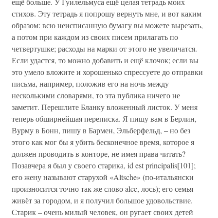
ещё больше. У Гуилельмуса ещё целая тетрадь моих
стихов. Эту тетрадь я попрошу вернуть мне, и вот каким
образом: всю неисписанную бумагу вы можете вырезать,
а потом при каждом из своих писем прилагать по
четвертушке; расходы на марки от этого не увеличатся.
Если удастся, то можно добавить и ещё клочок; если вы
это умело вложите и хорошенько спрессуете до отправки
письма, например, положив его на ночь между
несколькими словарями, то эта публика ничего не
заметит. Перешлите Бланку вложенный листок. У меня
теперь обширнейшая переписка. Я пишу вам в Берлин,
Вурму в Бонн, пишу в Бармен, Эльберфельд, – но без
этого как мог бы я убить бесконечное время, которое я
должен проводить в конторе, не имея права читать?
Позавчера я был у своего старика, id est principalis[101];
его жену называют старухой «Altsche» (по-итальянски
произносится точно так же слово alce, лось); его семья
живёт за городом, и я получил большое удовольствие.
Старик – очень милый человек, он ругает своих детей