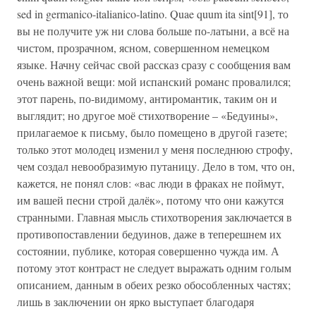
sed in germanico-italianico-latino. Quae quum ita sint[91], то
вы не получите уж ни слова больше по-латыни, а всё на
чистом, прозрачном, ясном, совершенном немецком
языке. Начну сейчас свой рассказ сразу с сообщения вам
очень важной вещи: мой испанский романс провалился;
этот парень, по-видимому, антиромантик, таким он и
выглядит; но другое моё стихотворение – «Бедуины»,
прилагаемое к письму, было помещено в другой газете;
только этот молодец изменил у меня последнюю строфу,
чем создал невообразимую путаницу. Дело в том, что он,
кажется, не понял слов: «вас люди в фраках не поймут,
им вашей песни строй далёк», потому что они кажутся
странными. Главная мысль стихотворения заключается в
противопоставлении бедуинов, даже в теперешнем их
состоянии, публике, которая совершенно чужда им. А
потому этот контраст не следует выражать одним голым
описанием, данным в обеих резко обособленных частях;
лишь в заключении он ярко выступает благодаря