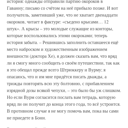
история: однажды отправили партию окороков в
Гаванну; письмо со счётом на неё прибыло позже. И вот
получатель, заметивший уже, что не хватает двенадцати
окороков, читает в фактуре: «съедено крысами… 12
штук». А крысы – это молодые служащие из конторы,
которые воспользовались этими окороками; теперь
история забыта. – Решившись заполнить оставшееся ещё
место наброском и художественным изображением
внешности (доктора Хе), я должен сказать вам, что вряд
ли я смогу много сообщить о своём путешествии, так как
я это обещал прежде всего Штрюккеру и Вурму; я
опасаюсь, что и им мне придётся писать дважды, а
трижды повторять всю эту болтовню, с прибавлением
изрядной дозы всякой чепухи, – это было бы уж слишком.
Но если Вурм согласится послать вам тетрадь, которую
вряд ли он получит до конца этого года, то всё устроится.
В противном случае я не могу помочь вам, пока вы сами
не приедете в Бонн.