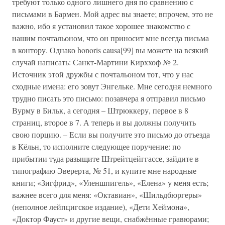
требуют только одного лишнего дня по сравнению с
письмами в Бармен. Мой адрес вы знаете; впрочем, это не
важно, ибо я установил такое хорошее знакомство с
нашим почтальоном, что он приносит мне всегда письма
в контору. Однако honoris causa[99] вы можете на всякий
случай написать: Санкт-Мартини Кирххоф № 2.
Источник этой дружбы с почтальоном тот, что у нас
сходные имена: его зовут Энгельке. Мне сегодня немного
трудно писать это письмо: позавчера я отправил письмо
Вурму в Бильк, а сегодня – Штрюккеру, первое в 8
страниц, второе в 7. А теперь и вы должны получить
свою порцию. – Если вы получите это письмо до отъезда
в Кёльн, то исполните следующее поручение: по
прибытии туда разыщите Штрейтцейггассе, зайдите в
типографию Эверерта, № 51, и купите мне народные
книги; «Зигфрид», «Уленшпигель», «Елена» у меня есть;
важнее всего для меня: «Октавиан», «Шильдбюргеры»
(неполное лейпцигское издание), «Дети Хеймона»,
«Доктор Фауст» и другие вещи, снабжённые гравюрами;