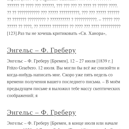
?????? ?? ???? ??? ??????, ??? ??? ??? ?? ???? ?? ????? ????.
?? ?? ??????????? ??? ????? ??????????, ??? ??? ????? ??????
?? ??????? ????????? ? ?????????? ? ???????????. – ????? ???
????? ?? ????, ?? ?????? ???????? ?? ???? ??? ???? ??????????
[123].Раз ты не хочешь критиковать «Св. Ханора»,
Энгельс – Ф. Греберу
Энгельс – Ф. Греберу [Бремен], 12 – 27 июля [1839 г.]
Fritzo Graebero. 12 июля. Вы могли бы всё же снизойти и
когда-нибудь написать мне. Скоро уже пять недель со
времени получения вашего последнего письма. – В моём
предыдущем письме я выложил тебе массу скептических
соображений; я
Энгельс – Ф. Греберу
Энгельс – Ф. Греберу [Бремен, в конце июля или начале