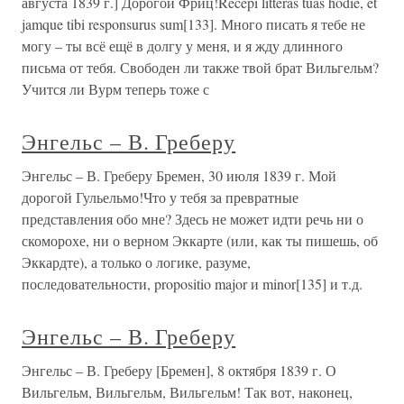
августа 1839 г.] Дорогой Фриц!Recepi litteras tuas hodie, et
jamque tibi responsurus sum[133]. Много писать я тебе не
могу – ты всё ещё в долгу у меня, и я жду длинного
письма от тебя. Свободен ли также твой брат Вильгельм?
Учится ли Вурм теперь тоже с
Энгельс – В. Греберу
Энгельс – В. Греберу Бремен, 30 июля 1839 г. Мой
дорогой Гульельмо!Что у тебя за превратные
представления обо мне? Здесь не может идти речь ни о
скоморохе, ни о верном Эккарте (или, как ты пишешь, об
Эккардте), а только о логике, разуме,
последовательности, propositio major и minor[135] и т.д.
Энгельс – В. Греберу
Энгельс – В. Греберу [Бремен], 8 октября 1839 г. О
Вильгельм, Вильгельм, Вильгельм! Так вот, наконец,