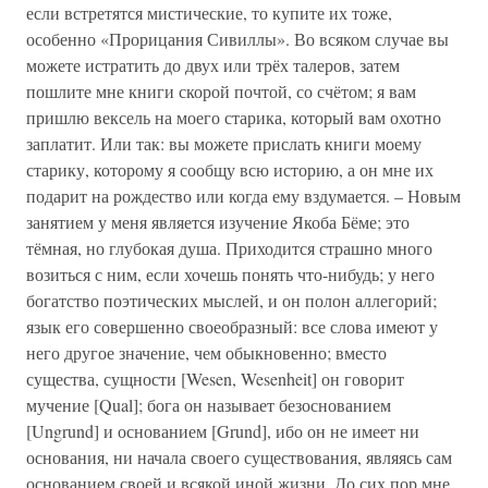
если встретятся мистические, то купите их тоже,
особенно «Прорицания Сивиллы». Во всяком случае вы
можете истратить до двух или трёх талеров, затем
пошлите мне книги скорой почтой, со счётом; я вам
пришлю вексель на моего старика, который вам охотно
заплатит. Или так: вы можете прислать книги моему
старику, которому я сообщу всю историю, а он мне их
подарит на рождество или когда ему вздумается. – Новым
занятием у меня является изучение Якоба Бёме; это
тёмная, но глубокая душа. Приходится страшно много
возиться с ним, если хочешь понять что-нибудь; у него
богатство поэтических мыслей, и он полон аллегорий;
язык его совершенно своеобразный: все слова имеют у
него другое значение, чем обыкновенно; вместо
существа, сущности [Wesen, Wesenheit] он говорит
мучение [Qual]; бога он называет безоснованием
[Ungrund] и основанием [Grund], ибо он не имеет ни
основания, ни начала своего существования, являясь сам
основанием своей и всякой иной жизни. До сих пор мне