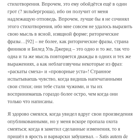
стихотворения. Впрочем, это ему обойдётся ещё в один
грот (? зильбергроша), ибо он получит от меня
надлежащую отповедь. Впрочем, лучше бы я не сочинял
этого стихотворения, ибо мне совсем не удалось выразить
свою мысль в ясной, изящной форме; риторические
фразы…[92] – не более, как риторические фразы, страна
фиников и Билед Уль Джерид – это одно и то же, так что
одна и та же мысль повторяется дважды в одних и тех же
выражениях, а как неблагозвучны некоторые из фраз:
«раскаты смеха» и «проворные уста»! Странное
испытываешь чувство, когда видишь напечатанными
свои стихи; они тебе стали чужими, и ты их
воспринимаешь гораздо более остро, чем когда они
только что написаны.
Я здорово смеялся, когда увидел вдруг свои произведения
опубликованными, но у меня вскоре пропала охота
смеяться; когда я заметил сделанные изменения, то я
пришёл в ярость и варварски забушевал. – Satis autem de