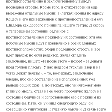
противопоставлению и заключительному выводу
последней строфы. Кроме того, в стихотворении ещё
выражены отдельные мысли: 1) лёгкая ирония по адресу
Коцебу и его приверженцев с противопоставлением ему
Шиллера как доброго принципа нашего театра; 2) скорбь
о теперешнем состоянии бедуинов с
противопоставлением прежнему их состоянию; эти обе
побочные мысли идут параллельно в обеих главных
противоположностях. Убери последнюю строфу, и всё
идёт прахом; но если редактор, желая сгладить
заключение, пишет: «И после этого – позор! – за деньги
пред толпой плясать! У вас недаром тусклый взор и на
устах лежит печать!», – то, во-первых, заключение
бледно, ибо оно составлено из использованных уже
раньше общих фраз, а, во-вторых, оно уничтожает мою
главную мысль, ставя на её место побочную: жалобу на
состояние бедуинов и сопоставление его с прежним их
состоянием. Итак, он учинил следующую беду: он
совершенно уничтожил 1) главную мысль и 2) связь всего