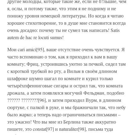
другие молодцы, которые такие же, если не б?льшие, чем
я, ослы, и потому также, что этим я не подниму и не
понижу уровня немецкой литературы. Но когда я читаю
хорошее стихотворение, то в душе мне становится всегда
очень досадно: почему ты не сумел так написать! Satis
autem de hac re locuti sumus!
Мои cari amici[95], ваше отсутствие очень чувствуется. Я
часто вспоминаю о том, как я приходил к вам в вашу
комнату; Фриц, устроившись уютно за печкой, сидел там
с короткой трубкой во рту, а Вильм в своём длинном
шлафроке шумно шагал по комнате и курил только
четырёхпфенниговые сигары и острил так, что комната
дрожала, а затем появлялся могучий Фельдман, подобно
?????? ????????[96], и затем приходил Вурм, в длинном
сюртуке, с палкой в руке, и мы бражничали так, что небу
было жарко; а теперь надо ограничиваться письмами –
это ужасно! Что вы мне из Берлина также аккуратно
пишете, это constat[97] и naturaliter[98], письма туда