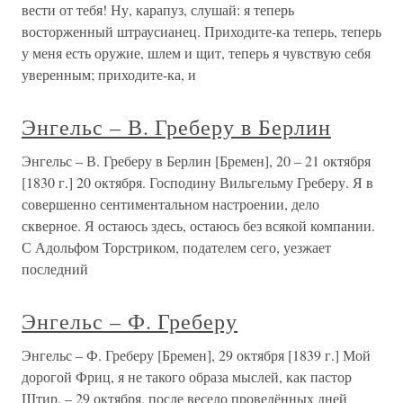
вести от тебя! Ну, карапуз, слушай: я теперь
восторженный штраусианец. Приходите-ка теперь, теперь
у меня есть оружие, шлем и щит, теперь я чувствую себя
уверенным; приходите-ка, и
Энгельс – В. Греберу в Берлин
Энгельс – В. Греберу в Берлин [Бремен], 20 – 21 октября
[1830 г.] 20 октября. Господину Вильгельму Греберу. Я в
совершенно сентиментальном настроении, дело
скверное. Я остаюсь здесь, остаюсь без всякой компании.
С Адольфом Торстриком, подателем сего, уезжает
последний
Энгельс – Ф. Греберу
Энгельс – Ф. Греберу [Бремен], 29 октября [1839 г.] Мой
дорогой Фриц, я не такого образа мыслей, как пастор
Штир. – 29 октября, после весело проведённых дней