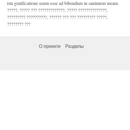
ista gratificatione usum esse ad bibendum in sanitatem meam.
?????, ????? ??? ?????????????, ????? ??????????????,
????????? ??????????, ?????? ??? ??? ????????? ?????,
???????? ???
О проекте
Разделы