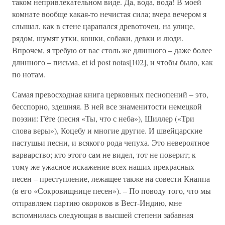
таком непривлекательном виде. Да, вода, вода! В моей
комнате вообще какая-то нечистая сила; вчера вечером я
слышал, как в стене царапался древоточец, на улице,
рядом, шумят утки, кошки, собаки, девки и люди.
Впрочем, я требую от вас столь же длинного – даже более
длинного – письма, et id post notas[102], и чтобы было, как
по нотам.
Самая превосходная книга церковных песнопений – это,
бесспорно, здешняя. В ней все знаменитости немецкой
поэзии: Гёте (песня «Ты, что с неба»), Шиллер («Три
слова веры»), Коцебу и многие другие. И швейцарские
пастушьи песни, и всякого рода чепуха. Это невероятное
варварство; кто этого сам не видел, тот не поверит; к
тому же ужасное искажение всех наших прекрасных
песен – преступление, лежащее также на совести Кнаппа
(в его «Сокровищнице песен»). – По поводу того, что мы
отправляем партию окороков в Вест-Индию, мне
вспомнилась следующая в высшей степени забавная