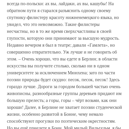
всегда по-польски: ах вы, лайдаки, ах вы, кашубы! На
обратном пути я старался разъяснить одному своему
спутнику-филистеру красоту нижненемецкого языка, но
увидел, что это невозможно. Такие филистеры
несчастны, но в то же время сверхсчастливы в своей
глупости, которую они принимают за высшую мудрость.
Недавно вечером я был в театре; давали «Гамлета», но
совершенно отвратительно. Уж лучше и не говорить об
этом. – Очень хорошо, что вы едете в Берлин; в области
искусства вы получите столько, сколько ни в одном
университете за исключением Мюнхена; зато по части
поэзии природы будет скудно: песок, песок, песок! Здесь
гораздо лучше. Дороги за городом большей частью очень
живописны, разнообразные группы деревьев придают им
большую прелесть; а горы, горы – чёрт возьми, как они
хороши! Далее, в Берлине не хватает поэзии студенческой
жизни, особенно развитой в Бонне, чему немало
способствуют прогулки по поэтическим окрестностям.
Но вы ещё приедете в Бонн. Мой милый Вильгельм, я бы