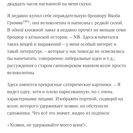
двадцать часов нагнанной на меня скуки.
Я недавно купил себе оправдательную брошюру Якоба
{90}
Гримма
; она великолепна и написана с редкой силой.
В
одной
книжной лавке я недавно прочёл не меньше семи
брошюр о кёльнской истории. – NB. Здесь я начитался
таких вещей и выражений – у меня особый интерес к
такой литературе, – которые у нас никогда не осмелились
бы напечатать: совершенно либеральные идеи и т.д.;
рассуждения о старом ганноверском вшивом козле просто
великолепны.
Здесь имеются прекрасные сатирические картинки. – Я
видел одну, хотя и плохо нарисованную, но с очень
характерными лицами. Изображён портной, сидящий на
козле, которого удерживает хозяин; их обступили
сапожники. Что всё это значит, видно из подписи:
«Хозяин, не удерживайте моего коня!».