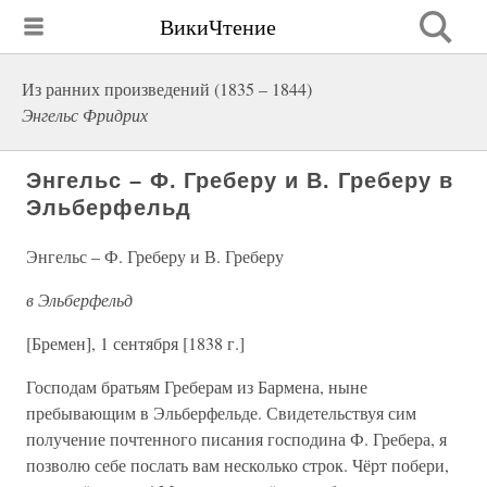
ВикиЧтение
Из ранних произведений (1835 – 1844)
Энгельс Фридрих
Энгельс – Ф. Греберу и В. Греберу в
Эльберфельд
Энгельс – Ф. Греберу и В. Греберу
в Эльберфельд
[Бремен], 1 сентября [1838 г.]
Господам братьям Греберам из Бармена, ныне
пребывающим в Эльберфельде. Свидетельствуя сим
получение почтенного писания господина Ф. Гребера, я
позволю себе послать вам несколько строк. Чёрт побери,