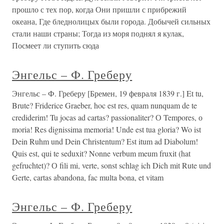
прошло с тех пор, когда Они пришли с прибрежий
океана, Где бледнолицых были города. Добычей сильных
стали наши страны; Тогда из моря поднял я кулак,
Посмеет ли ступить сюда
Энгельс – Ф. Греберу
Энгельс – Ф. Греберу [Бремен, 19 февраля 1839 г.] Et tu,
Brute? Friderice Graeber, hoc est res, quam nunquam de te
crediderim! Tu jocas ad cartas? passionaliter? О Tempores, о
moria! Res dignissima memoria! Unde est tua gloria? Wo ist
Dein Ruhm und Dein Christentum? Est itum ad Diabolum!
Quis est, qui te seduxit? Nonne verbum meum fruxit (hat
gefruchtet)? О fili mi, verte, sonst schlag ich Dich mit Rute und
Gerte, cartas abandona, fac multa bona, et vitam
Энгельс – Ф. Греберу