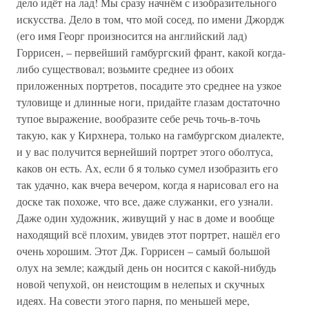
дело идёт на лад! Мы сразу начнём с изобразительного
искусства. Дело в том, что мой сосед, по имени Джордж
(его имя Георг произносится на английский лад)
Горрисен, – первейший гамбургский франт, какой когда-
либо существовал; возьмите среднее из обоих
приложенных портретов, посадите это среднее на узкое
туловище и длинные ноги, придайте глазам достаточно
тупое выражение, вообразите себе речь точь-в-точь
такую, как у Кирхнера, только на гамбургском диалекте,
и у вас получится вернейший портрет этого оболтуса,
каков он есть. Ах, если б я только сумел изобразить его
так удачно, как вчера вечером, когда я нарисовал его на
доске так похоже, что все, даже служанки, его узнали.
Даже один художник, живущий у нас в доме и вообще
находящий всё плохим, увидев этот портрет, нашёл его
очень хорошим. Этот Дж. Горрисен – самый большой
олух на земле; каждый день он носится с какой-нибудь
новой чепухой, он неистощим в нелепых и скучных
идеях. На совести этого парня, по меньшей мере,