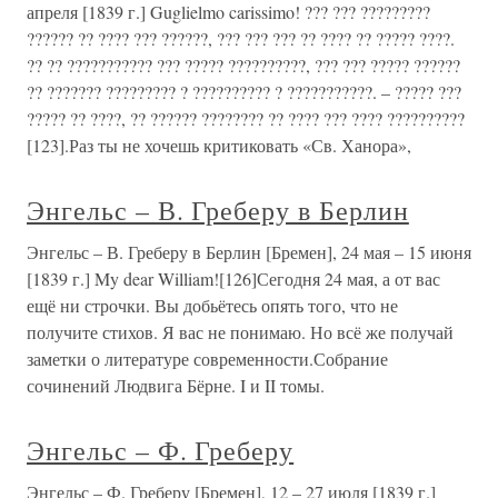
апреля [1839 г.] Guglielmo carissimo! ??? ??? ?????????
?????? ?? ???? ??? ??????, ??? ??? ??? ?? ???? ?? ????? ????.
?? ?? ??????????? ??? ????? ??????????, ??? ??? ????? ??????
?? ??????? ????????? ? ?????????? ? ???????????. – ????? ???
????? ?? ????, ?? ?????? ???????? ?? ???? ??? ???? ??????????
[123].Раз ты не хочешь критиковать «Св. Ханора»,
Энгельс – В. Греберу в Берлин
Энгельс – В. Греберу в Берлин [Бремен], 24 мая – 15 июня
[1839 г.] My dear William![126]Сегодня 24 мая, а от вас
ещё ни строчки. Вы добьётесь опять того, что не
получите стихов. Я вас не понимаю. Но всё же получай
заметки о литературе современности.Собрание
сочинений Людвига Бёрне. I и II томы.
Энгельс – Ф. Греберу
Энгельс – Ф. Греберу [Бремен], 12 – 27 июля [1839 г.]