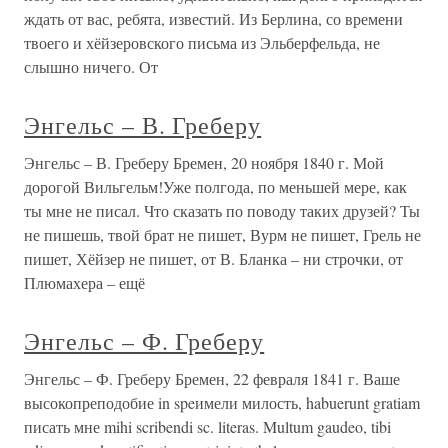
ждать от вас, ребята, известий. Из Берлина, со времени
твоего и хёйзеровского письма из Эльберфельда, не
слышно ничего. От
Энгельс – В. Греберу
Энгельс – В. Греберу Бремен, 20 ноября 1840 г. Мой
дорогой Вильгельм!Уже полгода, по меньшей мере, как
ты мне не писал. Что сказать по поводу таких друзей? Ты
не пишешь, твой брат не пишет, Вурм не пишет, Грель не
пишет, Хёйзер не пишет, от В. Бланка – ни строчки, от
Плюмахера – ещё
Энгельс – Ф. Греберу
Энгельс – Ф. Греберу Бремен, 22 февраля 1841 г. Ваше
высокопреподобие in speимели милость, habuerunt gratiam
писать мне mihi scribendi sc. literas. Multum gaudeo, tibi