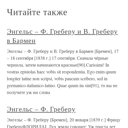
Читайте также
Энгельс – Ф. Греберу и В. Греберу
в Бармен
Энгельс – Ф. Греберу и В. Греберу в Бармен [Бремен], 17
– 18 сентября [1838 г.] 17 сентября. Сначала чёрные
чернила, затем начинаются красные[90].Carissimi! In
vostras epistolas haec vobis sit respondentia. Ego enim quum
longiter latine non scripsi, vobis paucum scribero, sed in
germanico-italianico-latino. Quae quum ita sint[91], то вы не
получите уж ни слова
Энгельс – Ф. Греберу
Энгельс – Ф. Греберу [Бремен], 20 января [1839 г.] Фрицу
ГреберуФЛОРИДАI. Дух земли говорит: Уж триста лет