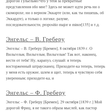
дорогой Гульельмо!Что у тебя за превратные
представления обо мне? Здесь не может идти речь ни о
скоморохе, ни о верном Эккарте (или, как ты пишешь, об
Эккардте), а только о логике, разуме,
последовательности, propositio major и minor[135] и т.д.
Энгельс – В. Греберу
Энгельс – В. Греберу [Бремен], 8 октября 1839 г. О
Вильгельм, Вильгельм, Вильгельм! Так вот, наконец,
вести от тебя! Ну, карапуз, слушай: я теперь
восторженный штраусианец. Приходите-ка теперь, теперь
у меня есть оружие, шлем и щит, теперь я чувствую себя
уверенным; приходите-ка, и
Энгельс – Ф. Греберу
Энгельс – Ф. Греберу [Бремен], 29 октября [1839 г.] Мой
дорогой Фриц, я не такого образа мыслей, как пастор