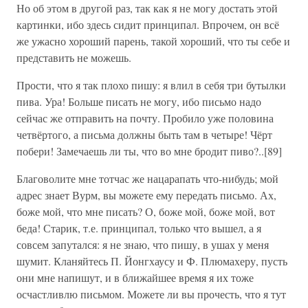
Но об этом в другой раз, так как я не могу достать этой
картинки, ибо здесь сидит принципал. Впрочем, он всё
же ужасно хороший парень, такой хороший, что ты себе и
представить не можешь.
Прости, что я так плохо пишу: я влил в себя три бутылки
пива. Ура! Больше писать не могу, ибо письмо надо
сейчас же отправить на почту. Пробило уже половина
четвёртого, а письма должны быть там в четыре! Чёрт
побери! Замечаешь ли ты, что во мне бродит пиво?..[89]
Благоволите мне тотчас же нацарапать что-нибудь; мой
адрес знает Вурм, вы можете ему передать письмо. Ах,
боже мой, что мне писать? О, боже мой, боже мой, вот
беда! Старик, т.е. принципал, только что вышел, а я
совсем запутался: я не знаю, что пишу, в ушах у меня
шумит. Кланяйтесь П. Йонгхаусу и Ф. Плюмахеру, пусть
они мне напишут, и в ближайшее время я их тоже
осчастливлю письмом. Можете ли вы прочесть, что я тут