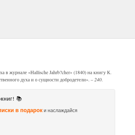
 в журнале «Hallische Jahrb?cher» (1840) на книгу К.
твенного духа и о сущности добродетели». –
240
.
книг! 📚
писки в подарок
и наслаждайся