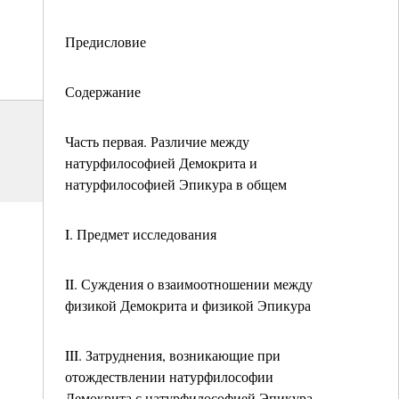
Предисловие
Содержание
Часть первая. Различие между
натурфилософией Демокрита и
натурфилософией Эпикура в общем
I. Предмет исследования
II. Суждения о взаимоотношении между
физикой Демокрита и физикой Эпикура
III. Затруднения, возникающие при
отождествлении натурфилософии
Демокрита с натурфилософией Эпикура