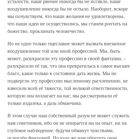
усталости, наше рвение никогда бы не иссякло, наше
воодушевление никогда бы не остыло. Наоборот, вскоре
мы почувствуем, что наши желания не удовлетворены,
что наши идеи не осуществились, мы станем роптать на
божество, проклинать человечество.
Но не одно только тщеславие может вызвать внезапное
воодушевление той или иной профессией. Мы, быть
может, разукрасили эту профессию в своей фантазии, –
разукрасили её так, что она превратилась в самое высшее
благо, какое только в состоянии дать жизнь. Мы не
подвергли эту профессию мысленному расчленению, не
взвесили всей её тяжести, той великой ответственности,
которую она возлагает на нас; мы рассматривали её
только издалека, а даль обманчива.
В этом случае наш собственный разум не может служить
нам советником, ибо он не опирается ни на опыт, ни на
глубокое наблюдение, будучи обманут чувствами,
ослеплён фантазией. Но куда же нам обратить свои