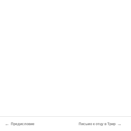
←
→
Предисловие
Письмо к отцу в Трир