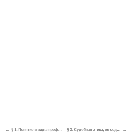
←
→
§ 1. Понятие и виды профессиональной этики
§ 3. Судебная этика, ее содержание и значение