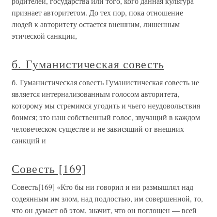
родителей, государства или того, кого данная культура
признает авторитетом. До тех пор, пока отношение
людей к авторитету остается внешним, лишенным
этической санкции,
б. Гуманистическая совесть
б. Гуманистическая совесть Гуманистическая совесть не
является интернализованным голосом авторитета,
которому мы стремимся угодить и чьего неудовольствия
боимся; это наш собственный голос, звучащий в каждом
человеческом существе и не зависящий от внешних
санкций и
Совесть [169]
Совесть[169] «Кто бы ни говорил и ни размышлял над
содеянным им злом, над подлостью, им совершенной, то,
что он думает об этом, значит, что он поглощен — всей