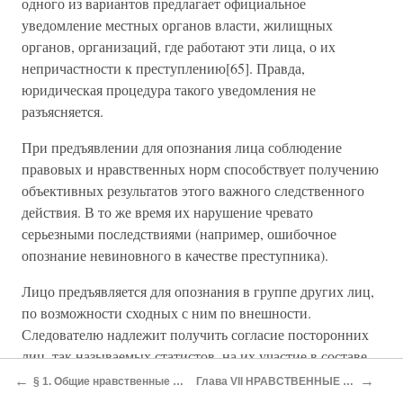
одного из вариантов предлагает официальное
уведомление местных органов власти, жилищных
органов, организаций, где работают эти лица, о их
непричастности к преступлению[65]. Правда,
юридическая процедура такого уведомления не
разъясняется.
При предъявлении для опознания лица соблюдение
правовых и нравственных норм способствует получению
объективных результатов этого важного следственного
действия. В то же время их нарушение чревато
серьезными последствиями (например, ошибочное
опознание невиновного в качестве преступника).
Лицо предъявляется для опознания в группе других лиц,
по возможности сходных с ним по внешности.
Следователю надлежит получить согласие посторонних
лиц, так называемых статистов, на их участие в составе
группы, предъявляемой для опознания. Далеко не
←
→
§ 1. Общие нравственные требования к деятельности следователя
Глава VII НРАВСТВЕННЫЕ НАЧАЛА ОСУЩЕСТВЛЕНИЯ ПРАВОСУДИЯ
каждому приятно или хотя бы безразлично стоять в