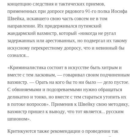
концепцию следствия и тактических приемов,
примененных при допросе рядового 91-го полка Иосифа
Швейка, искавшего свою часть совсем не в том
направлении. Их придерживался путимский
жандармский вахмистр, который «никогда не ругал
задержанных или арестованных, но подвергал их такому
искусному перекрестному допросу, что и невинный бы
сознался...
«Криминалистика состоит в искусстве быть хитрым и
вместе с тем ласковым, — говаривал своим подчиненным
вахмистр. — Орать на кого бы то ни было — дело пустое.
С обвиняемыми и подозреваемыми нужно обращаться
деликатно и тонко, но вместе с тем стараться утопить их
в потоке вопросов». Применив к Швейку свою методику,
вахмистр пришел к выводу, что тот является... русским
шпионом».
Критикуются также рекомендации о проведении так