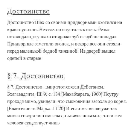
Достоинство
Достоинство Шах со своими придворными охотился на
краю пустыни. Незаметно спустилась ночь. Резко
похолодало, и у шаха от дрожи зуб на зуб не попадал.
Придворные заметили огонек, и вскоре все они стояли
перед маленькой бедной хижиной. Из дверей вышел
одетый в старые
§ 7. Достоинство
§ 7. Достоинство ...мир этот связан Действием.
Бхагавадгита, III, 9, с. 184 [Махабхарата, 1960] Поутру,
проходя мимо, увидели, что смоковница засохла до корня.
[Евангелие от Марка. 11.20] И если мы выше уже так
много говорили о смыслах, пытаясь показать, что и сам
человек существует лишь