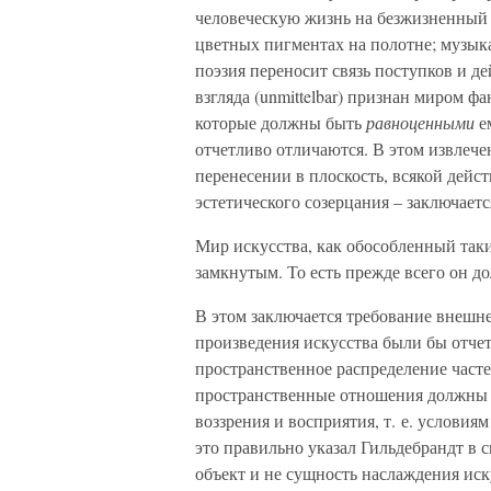
человеческую жизнь на безжизненный 
цветных пигментах на полотне; музык
поэзия переносит связь поступков и д
взгляда (unmittelbar) признан миром фа
которые должны быть
равноценными
ем
отчетливо отличаются. В этом извлече
перенесении в плоскость, всякой дейс
эстетического созерцания – заключает
Мир искусства, как обособленный так
замкнутым. То есть прежде всего он до
В этом заключается требование внешней
произведения искусства были бы отчет
пространственное распределение часте
пространственные отношения должны 
воззрения и восприятия, т. е. условия
это правильно указал Гильдебрандт в 
объект и не сущность наслаждения иск