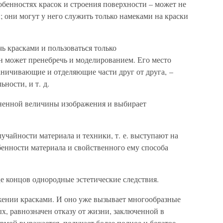
собенностях красок и строения поверхности – может не
; они могут у него служить только намеками на краски
чь красками и пользоваться только
н может пренебречь и моделированием. Его место
аничивающие и отделяющие части друг от друга, –
ности, и т. д.
зненной величины изображения и выбирает
учайности материала и техники, т. е. выступают на
бенности материала и свойственного ему способа
це концов однородные эстетические следствия.
жении красками. И оно уже вызывает многообразные
ых, равнозначен отказу от жизни, заключенной в
формой выражается, получает более полное и богатое