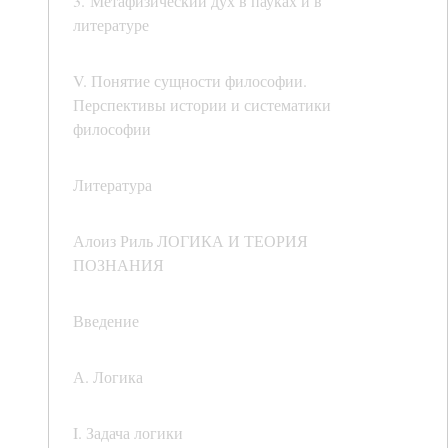
3. Метафизический дух в пауках и в
литературе
V. Понятие сущности философии.
Перспективы истории и систематики
философии
Литература
Алоиз Риль ЛОГИКА И ТЕОРИЯ
ПОЗНАНИЯ
Введение
А. Логика
I. Задача логики