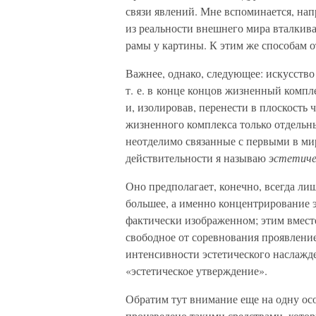
связи явлений. Мне вспоминается, на
из реальности внешнего мира вталкива
рамы у картины. К этим же способам о
Важнее, однако, следующее: искусство 
т. е. в конце концов жизненный компл
и, изолировав, перенести в плоскость 
жизненного комплекса только отдельны
неотделимо связанные с первыми в ми
действительности я называю
эстетиче
Оно предполагает, конечно, всегда лиш
большее, а именно концентрирование э
фактически изображенном; этим вместе
свободное от соревнования проявлени
интенсивности эстетического наслажде
«эстетическое утверждение».
Обратим тут внимание еще на одну ос
произведено такими средствами, котор