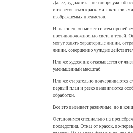
Далее, художник – не говоря уже об о
интересоваться красками как таковыми
изображаемых предметов.
И, наконец, он может совсем пренебре
противоположностью света и теней. О
могут занять характерные линии, отгр
линии, совершенно чуждые действитель
Или же художник отказывается от жи
уменьшенный масштаб.
Или же старательно подчеркиваются сл
первый план и резко выдвигаются осо
обработки.
Все это вызывает различные, но в кон
Остановимся специально на пренебре
последствия. Отказ от красок, во-перв
красках. Из-за этого форма и то, что 