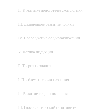
II. К критике аристотелевской логики
III. Дальнейшее развитие логики
IV. Новое учение об умозаключении
V. Логика индукции
Б. Теория познания
I. Проблемы теории познания
II. Развитие теории познания
III. Гносеологический позитивизм