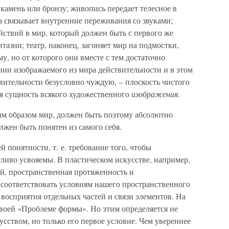
камень или бронзу; живопись передает телесное в
а связывает внутренние переживания со звуками;
ействий в мир, который должен быть с первого же
нтазии; театр, наконец, загоняет мир на подмостки,
у, но от которого они вместе с тем достаточно
нии изображаемого из мира действительности и в этом
твительности безусловно чуждую, – плоскость чистого
ся сущность всякого художественного
изображения.
им образом мир, должен быть поэтому абсолютно
лжен быть понятен из самого себя.
 понятности, т. е. требование того, чтобы
ливо усвояемы. В пластическом искусстве, например,
й, пространственная протяженность и
соответствовать условиям нашего пространственного
м восприятия отдельных частей и связи элементов. На
своей «Проблеме формы». Но этим определяется не
усством, но только его первое условие. Чем увереннее