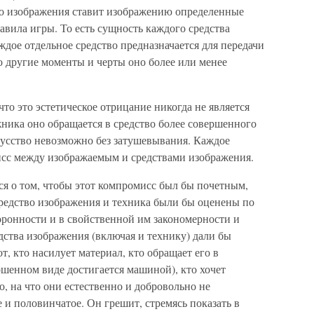
во изображения ставит изображению определенные
правила игры. То есть сущность каждого средства
ждое отдельное средство предназначается для передачи
о другие моменты и черты оно более или менее
то это эстетическое отрицание никогда не является
ника оно обращается в средство более совершенного
кусство невозможно без затушевывания. Каждое
исс между изображаемым и средствами изображения.
ся о том, чтобы этот компромисс был бы почетным,
ы средство изображения и техника были бы оценены по
оронности и в свойственной им закономерности и
дства изображения (включая и технику) дали бы
т, кто насилует материал, кто обращает его в
ершенном виде достигается машиной), кто хочет
о, на что они естественно и добровольно не
 и половинчатое. Он грешит, стремясь показать в