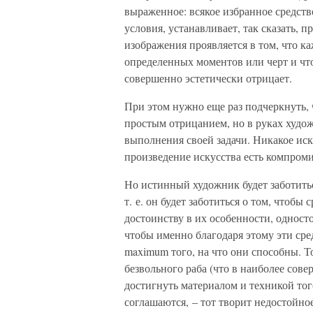
выраженное: всякое избранное средст
условия, устанавливает, так сказать, 
изображения проявляется в том, что ка
определенных моментов или черт и чт
совершенно эстетически отрицает.
При этом нужно еще раз подчеркнуть, ч
простым отрицанием, но в руках худож
выполнения своей задачи. Никакое ис
произведение искусства есть компром
Но истинный художник будет заботить
т. е. он будет заботиться о том, чтоб
достоинству в их особенности, одност
чтобы именно благодаря этому эти сре
maximum того, на что они способны. То
безвольного раба (что в наиболее сов
достигнуть материалом и техникой тог
соглашаются, – тот творит недостойное