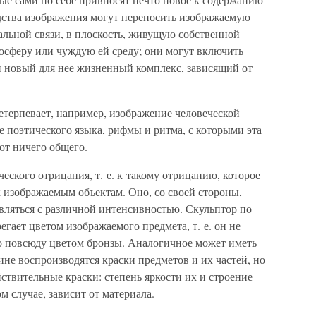
дства изображения могут переносить изображаемую
еальной связи, в плоскость, живущую собственной
мосферу или чуждую ей среду; они могут включить
 новый для нее жизненный комплекс, зависящий от
етерпевает, например, изображение человеческой
е поэтического языка, рифмы и ритма, с которыми эта
ют ничего общего.
еского отрицания, т. е. к такому отрицанию, которое
 изображаемым объектам. Оно, со своей стороны,
вляться с различной интенсивностью. Скульптор по
егает цветом изображаемого предмета, т. е. он не
го повсюду цветом бронзы. Аналогичное может иметь
ине воспроизводятся краски предметов и их частей, но
ействительные краски: степень яркости их и строение
м случае, зависит от материала.