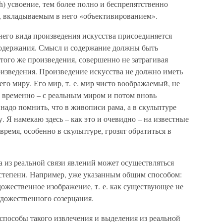
ch) усвоение, тем более полно и беспрепятственно
, вкладываемым в него «объективированием».
его вида произведения искусства присоединяется
содержания. Смысл и содержание должны быть
этого же произведения, совершенно не затрагивая
роизведения. Произведение искусства не должно иметь
го миру. Его мир, т. е. мир чисто воображаемый, не
ы временно – с реальным миром и потом вновь
надо помнить, что в живописи рама, а в скульптуре
. Я намекаю здесь – как это и очевидно – на известные
время, особенно в скульптуре, грозят обратиться в
 из реальной связи явлений может осуществляться
степени. Например, уже указанным общим способом:
дожественное изображение, т. е. как существующее не
удожественного созерцания.
способы такого извлечения и выделения из реальной