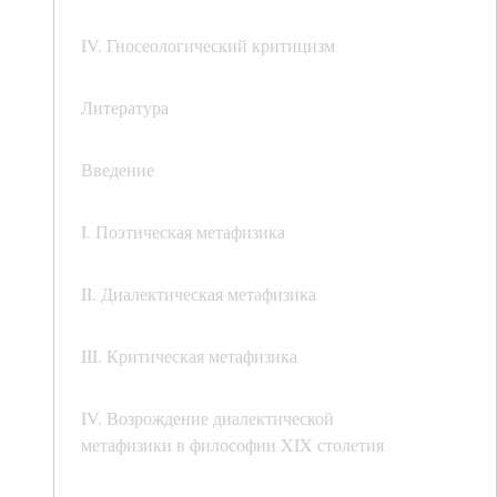
IV. Гносеологический критицизм
Литература
Введение
I. Поэтическая метафизика
II. Диалектическая метафизика
III. Критическая метафизика
IV. Возрождение диалектической
метафизики в философии XIX столетия