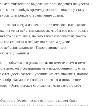
пример, тщательное выделение произведения искусства
нием чего-нибудь промежуточного – цоколя у статуи,
тносится и резкое отграничение сцены.
не только всегда извлекает эстетическое содержание,
екс, из мира действительности, чтобы его изолировать
чистого созерцания, но оно также извлекает из такого
е его стороны и отбрасывает затем другие,
ре действительности. Такое отношение к
ским отрицанием.
ение объекта его реальности, но вместе с тем и нечто
стетического созерцания на неисключенном, т. е. не
 с тем достигается и увеличение его значения, полное
е изображаемого и сообразно с этим и повышение
ния. «Эстетическое отрицание» есть само по себе
обенность. Эстетическое отрицание может быть
ые сами по себе привносят нечто новое к содержанию