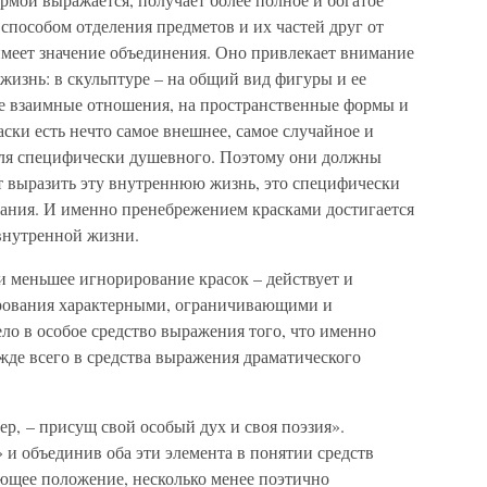
 способом отделения предметов и их частей друг от
имеет значение объединения. Оно привлекает внимание
 жизнь: в скульптуре – на общий вид фигуры и ее
е взаимные отношения, на пространственные формы и
ски есть нечто самое внешнее, самое случайное и
для специфически душевного. Поэтому они должны
тят выразить эту внутреннюю жизнь, это специфически
ания. И именно пренебрежением красками достигается
внутренной жизни.
и меньшее игнорирование красок – действует и
рования характерными, ограничивающими и
о в особое средство выражения того, что именно
ежде всего в средства выражения драматического
р, – присущ свой особый дух и своя поэзия».
и объединив оба эти элемента в понятии средств
ющее положение, несколько менее поэтично