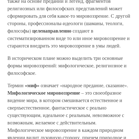
также на основе преданий и легенд, фрагментов
религиозных или философских представлений может
сформировать для себя какое-то мировоззрение. С другой
стороны, профессионалы-идеологи (шаманы, теологи,
целенаправленно
философы)
создают в
систематизированном виде то или иное мировоззрение и
стараются внедрить это мировоззрение в умы людей.
В историческом плане можно выделить три основные
формы мировоззрений: мифологическое, религиозное и
философское.
«миф»
Термин
означает «народное предание, сказание».
Мифологическое мировоззрение
– это своеобразное
видение мира, в котором смешивается естественное и
сверхъестественное, фантастическое с реально
существующим, идеальное с реальным, невозможное с
возможным, желаемое с действительным.
Мифологическое мировоззрение в каждом природном
явлении видит духовную сторону, причем природное и