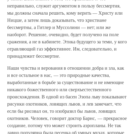
неправильно, служит аргументом в пользу бессмертия,
мы должны сначала решить, кому верить — Христу или
Ницше, а затем лишь доказывать, что христиане
бессмертны, а Гитлер и Муссолини — нет; или же
наоборот. Решение, очевидно, будет получено на поле
сражения, а не в кабинете. Этика будущего за теми, у кого
отравляющий газ эффективнее. Им, следовательно, и
принадлежит бессмертие.
Наши чувства и верования в отношении добра и зла, как
и все остальное в нас, — это природные качества,
выработанные в борьбе за существование и не имеющие
никакого божественного или сверхъестественного
происхождения. В одной из басен Эзопа льву показывают
рисунки охотников, ловящих львов, и лев замечает, что
если бы рисовал он, то изобразил бы львов, ловящих
охотников. Человек, говорит доктор Барнс, — прекрасное
создание, потому что может строить аэропланы. Не так
давно популярна была песенка об умных мухах, которые