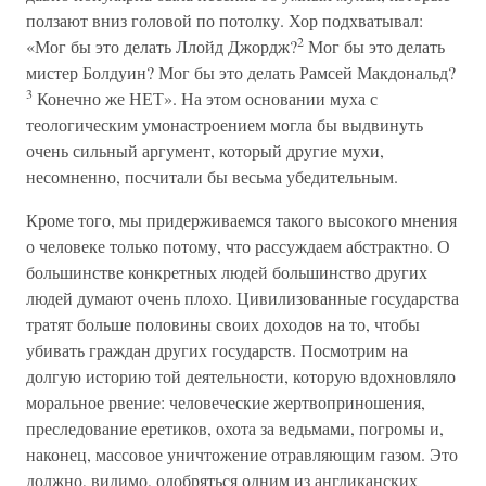
ползают вниз головой по потолку. Хор подхватывал:
2
«Мог бы это делать Ллойд Джордж?
Мог бы это делать
мистер Болдуин? Мог бы это делать Рамсей Макдональд?
3
Конечно же НЕТ». На этом основании муха с
теологическим умонастроением могла бы выдвинуть
очень сильный аргумент, который другие мухи,
несомненно, посчитали бы весьма убедительным.
Кроме того, мы придерживаемся такого высокого мнения
о человеке только потому, что рассуждаем абстрактно. О
большинстве конкретных людей большинство других
людей думают очень плохо. Цивилизованные государства
тратят больше половины своих доходов на то, чтобы
убивать граждан других государств. Посмотрим на
долгую историю той деятельности, которую вдохновляло
моральное рвение: человеческие жертвоприношения,
преследование еретиков, охота за ведьмами, погромы и,
наконец, массовое уничтожение отравляющим газом. Это
должно, видимо, одобряться одним из англиканских