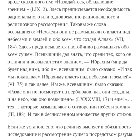
вроде сказанного им: «Назидайтесь, обладающие
зрением!» (LIX, 2). Здесь предписывается необходимость
рационального или одновременно рационального и
религиозного рассмотрения. Таковы же слова
всевышнего: «Неужели они не размышляли о власти над
небесами и землей и обо всем, что создал Аллах» (VII,
184). Здесь предписывается настойчиво размышлять обо
всем сущем. Всевышний дал знать, что среди тех, кого он
отличил и возвысил этим знанием, — Ибрахим (мир да
будет над ним), ибо им, всевышним, было сказано: «И так
мы показываем Ибрахиму власть над небесами и землей»
(VI, 75) и так далее. Им же, всевышним, было сказано:
«Разве они не посмотрят на верблюдов, как они созданы,
и на небо, как оно возвышено» (LXXXVIII, 17) и еще: «…
тех… которые размышляют о сотворении небес и земли»
(III, 188). И так в бесчисленном множестве других стихов.
Если же установлено, что религия вменяет в обязанность
исследование и рассмотрение сущего посредством разума