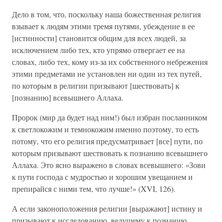
Дело в том, что, поскольку наша божественная религия
взывает к людям этими тремя путями, убеждение в ее
[истинности] становится общим для всех людей, за
исключением либо тех, кто упрямо отвергает ее на
словах, либо тех, кому из-за их собственного небрежения
этими предметами не установлен ни один из тех путей,
по которым в религии призывают [шествовать] к
[познанию] всевышнего Аллаха.
Пророк (мир да будет над ним!) был избран посланником
к светлокожим и темнокожим именно поэтому, то есть
потому, что его религия предусматривает [все] пути, по
которым призывают шествовать к познанию всевышнего
Аллаха. Это ясно выражено в словах всевышнего: «Зови
к пути господа с мудростью и хорошим увещанием и
препирайся с ними тем, что лучше!» (XVI, 126).
А если законоположения религии [выражают] истину и
призывают к исследованию, ведущему к познанию