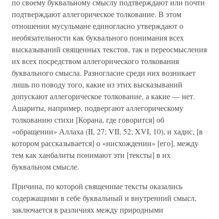
по своему буквальному смыслу подтверждают или почти
подтверждают аллегорическое толкование. В этом
отношении мусульмане единогласно утверждают о
необязательности как буквального понимания всех
высказываний священных текстов, так и переосмысления
их всех посредством аллегорического толкования
буквального смысла. Разногласие среди них возникает
лишь по поводу того, какие из этих высказываний
допускают аллегорическое толкование, а какие — нет.
Ашариты, например, подвергают аллегорическому
толкованию стихи [Корана, где говорится] об
«обращении» Аллаха (II, 27; VII, 52; XVI, 10), и хадис, [в
котором рассказывается] о «нисхождении» [его], между
тем как ханбалиты понимают эти [тексты] в их
буквальном смысле.
Причина, по которой священные тексты оказались
содержащими в себе буквальный и внутренний смысл,
заключается в различиях между природными