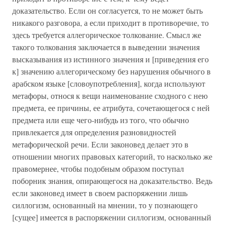
доказательство. Если он согласуется, то не может быть
никакого разговора, а если приходит в противоречие, то
здесь требуется аллегорическое толкование. Смысл же
такого толкования заключается в выведении значения
высказывания из истинного значения и [приведения его
к] значению аллегорическому без нарушения обычного в
арабском языке [словоупотребления], когда используют
метафоры, относя к вещи наименование сходного с нею
предмета, ее причины, ее атрибута, сочетающегося с ней
предмета или еще чего-нибудь из того, что обычно
привлекается для определения разновидностей
метафорической речи. Если законовед делает это в
отношении многих правовых категорий, то насколько же
правомернее, чтобы подобным образом поступал
поборник знания, опирающегося на доказательство. Ведь
если законовед имеет в своем распоряжении лишь
силлогизм, основанный на мнении, то у познающего
[сущее] имеется в распоряжении силлогизм, основанный