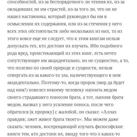
способностей, из-за беспорядочного ли чтения их, из-за
овладевших ли им страстей, из-за того ли, что он не
нашел наставника, который руководил бы им в
осмыслении их содержания, или из-за стечения у него
всех этих обстоятельств либо нескольких из них, то из
этого вовсе еще не следует, что к этим книгам нельзя
допускать тех, кто достоин их изучать. Ибо подобного
рода вред, проистекающий из этих книг, есть нечто
сопутствующее им акцидентально, но не сущностно, а то,
что полезно по своей природе и сущности, нельзя
отвергать из-за какого-то зла, наличествующего в нем
акцидентально. Поэтому-то, когда пророк (мир да будет
над ним!) повелел некоему человеку напоить медом
своего страдавшего поносом брата, а тот, напоив брата
медом, вызвал у него усиление поноса, после чего
обратился [к пророку] с жалобой, он сказал: «Аллах
правдив; лжет живот брата твоего». Мы можем даже
сказать: человек, воспрещающий изучать философские
книги тем, кто достоин их, ввиду того что о каких-то