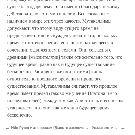
сущее благодаря чему-то, а именно благодаря некоему
действователю. Это мир в целом. Все согласны с
наличием в мире этих трех качеств. Мутакаллимы
допускают, что этому виду сущего время не
предшествует, или вынуждены делать это, поскольку
время, с их точки зрения, есть нечто находящееся в
сочетании с движением и телами. Они согласны с
древними [мыслителями] также относительно того, что
будущее время, равно как и будущее существование,
бесконечно. Расходятся же они [с ними] лишь
относительно прошлого времени и прошлого
существования. Мутакаллимы считают, что прошлое
время имеет предел (таково же учение Платона и его
последователей), между тем как Аристотель и его школа
утверждают, что оно, так же как и будущее время,
бесконечно.
Этот последний [вид] сущего, ясное дело, имеет сходство
←
→
Ибн-Рушд и аверроизм (Вместо заключения)
Указатель имен
как с действительно возникшим существованием, так и с