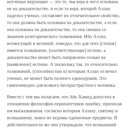
неученые верующие — это те, чья вера в него основана
не на доказательстве, и если та вера, которой Аллах
наделил ученых, составляет их отличительное свойство,
то она должна быть основана на доказательстве, а если
она основана на доказательстве, то она связана со
знанием аллегорического толкования. Ибо Аллах,
всемогущий и великий, поведал, что для этих [стихов]
имеется толкование, [соответствующее] истине, а
доказательство может быть направлено только на
[выявление] истины. А поскольку так, то относительно
толкований, [способностью к] которым Аллах отличил
ученых, не может быть полного единодушия. Это
самоочевидно для всякого беспристрастного человека.
Вместе с тем мы полагаем, что Абу-Хамид допустил в
отношении философов-перипатетиков ошибку, приписав
им высказывания, согласно которым Аллаху, святому и
всевышнему, вовсе не ведомы единичные предметы. В
действительности же они утверждали, что всевышний