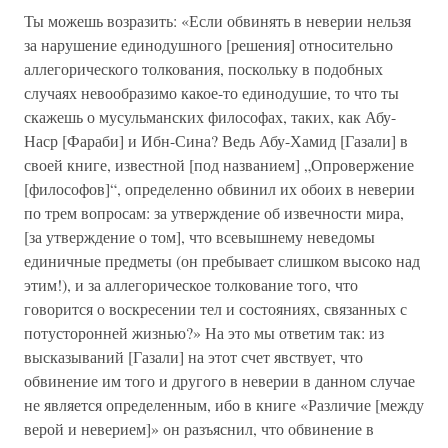
Ты можешь возразить: «Если обвинять в неверии нельзя
за нарушение единодушного [решения] относительно
аллегорического толкования, поскольку в подобных
случаях невообразимо какое-то единодушие, то что ты
скажешь о мусульманских философах, таких, как Абу-
Наср [Фараби] и Ибн-Сина? Ведь Абу-Хамид [Газали] в
своей книге, известной [под названием] „Опровержение
[философов]“, определенно обвинил их обоих в неверии
по трем вопросам: за утверждение об извечности мира,
[за утверждение о том], что всевышнему неведомы
единичные предметы (он пребывает слишком высоко над
этим!), и за аллегорическое толкование того, что
говорится о воскресении тел и состояниях, связанных с
потусторонней жизнью?» На это мы ответим так: из
высказываний [Газали] на этот счет явствует, что
обвинение им того и другого в неверии в данном случае
не является определенным, ибо в книге «Различие [между
верой и неверием]» он разъяснил, что обвинение в