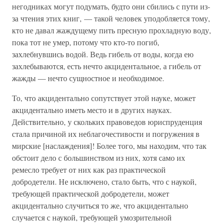
негодниках могут подумать, будто они сбились с пути из-
за чтения этих книг, — такой человек уподобляется тому,
кто не давал жаждущему пить пресную прохладную воду,
пока тот не умер, потому что кто-то погиб,
захлебнувшись водой. Ведь гибель от воды, когда ею
захлебываются, есть нечто акцидентальное, а гибель от
жажды — нечто сущностное и необходимое.
То, что акцидентально сопутствует этой науке, может
акцидентально иметь место и в других науках.
Действительно, у скольких правоведов юриспруденция
стала причиной их неблагочестивости и погружения в
мирские [наслаждения]! Более того, мы находим, что так
обстоит дело с большинством из них, хотя само их
ремесло требует от них как раз практической
добродетели. Не исключено, стало быть, что с наукой,
требующей практической добродетели, может
акцидентально случиться то же, что акцидентально
случается с наукой, требующей умозрительной