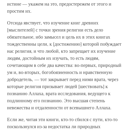
истине — укажем на это, предостережем от этого и
простим их.
Отсюда явствует, что изучение книг древних
[мыслителей] с точки зрения религии есть дело
обязательное, ибо замысел и цель их в этих книгах
тождественны цели, к [достижению] которой побуждает
нас религия, и что любой, кто запрещает их изучение
людям, достойным их изучать, то есть людям,
сочетающим в себе два качества: во-первых, природный
ум и, во-вторых, богобоязненность и нравственную
добродетель, — тот закрывает перед ними врата, через
которые религия призывает людей [шествовать] к
познанию Аллаха, врата исследования, ведущего к
подлинному его познанию. Это высшая степень
невежества и отдаленности от всевышнего Аллаха.
Если же, читая эти книги, кто-то сбился с пути, кто-то
поскользнулся из-за недостатка ли природных