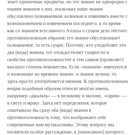
знает единичные предметы, но это знание не однородно с
нашим знанием о них, поскольку наше знание
обусловлено познаваемым, возникая и изменяясь вместе с
возникновением и изменением последнего, в то время
как со знанием всеславного Аллаха о сущем дело обстоит
противоположным образом: его знание обусловливает
познаваемое, то есть сущее. Поэтому, кто уподобляет эти
два [вида] знания, тот отождествляет сущности и
свойства противоположностей и тем самым [проявляет]
высшую степень невежества. Если «знанием» именуются
и возникшее во времени знание, и знание вечное, то
здесь просто употребляется омоним. К противоположным
вещам подобным образом относят многие имена,
например «джаляль» — к великому и малому, «сарим» —
к свету и мраку. Здесь нет определения, которое
охватывало бы сразу оба [вида] знания в
противоположность тому, что воображают себе
современные нам мутакаллимы. Этому вопросу мы
посвятили особое рассуждение, к [написанию] которого