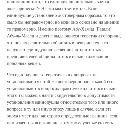
пониманию того, что единодушно истолковывается
аллегорически?» На это мы ответим так. Если
единодушие установлено достоверным образом, то это
было бы неправомерно; но если оно основано на мнении,
то правомерно. Именно поэтому Абу-Хамид [Газали],
Абу-ль-Маали и другие выдающиеся теоретики говорили,
что нельзя решительно обвинять в неверии тех, кто
нарушает единодушное решение [авторитетных
представителей общины] относительно толкования
подобных вещей.
Что единодушие в теоретических вопросах не
устанавливается с той же достоверностью, с какой его
устанавливают в вопросах практических, относительно
этого ты можешь найти свидетельство в допустимости
установления единодушия относительно того или иного
вопроса в ту или иную эпоху лишь в случае, если эта
эпоха имеет для нас строго определенные границы, если
нам известны все жившие в эту эпоху ученые (то есть