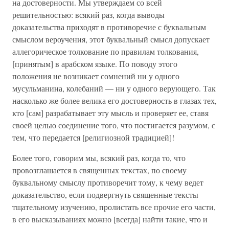
на достоверности. Мы утверждаем со всей
решительностью: всякий раз, когда выводы
доказательства приходят в противоречие с буквальным
смыслом вероучения, этот буквальный смысл допускает
аллегорическое толкование по правилам толкования,
[принятым] в арабском языке. По поводу этого
положения не возникает сомнений ни у одного
мусульманина, колебаний — ни у одного верующего. Так
насколько же более велика его достоверность в глазах тех,
кто [сам] разрабатывает эту мысль и проверяет ее, ставя
своей целью соединение того, что постигается разумом, с
тем, что передается [религиозной традицией]!
Более того, говорим мы, всякий раз, когда то, что
провозглашается в священных текстах, по своему
буквальному смыслу противоречит тому, к чему ведет
доказательство, если подвергнуть священные тексты
тщательному изучению, пролистать все прочие его части,
в его высказываниях можно [всегда] найти такие, что и