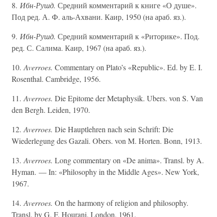
8.
Ибн-Рушд.
Средний комментарий к книге «О душе».
Под ред. А. Ф. аль-Ахвани. Каир, 1950 (на араб. яз.).
9.
Ибн-Рушд.
Средний комментарий к «Риторике». Под.
ред. С. Салима. Каир, 1967 (на араб. яз.).
10.
Averroes.
Commentary on Plato’s «Republic». Ed. by E. I.
Rosenthal. Cambridge, 1956.
11.
Averroes.
Die Epitome der Metaphysik. Ubers. von S. Van
den Bergh. Leiden, 1970.
12.
Averroes.
Die Hauptlehren nach sein Schrift: Die
Wiederlegung des Gazali. Obers. von M. Horten. Bonn, 1913.
13.
Averroes.
Long commentary on «De anima». Transl. by A.
Hyman. — In: «Philosophy in the Middle Ages». New York,
1967.
14.
Averroes.
On the harmony of religion and philosophy.
Transl. by G. F. Hourani. London, 1961.