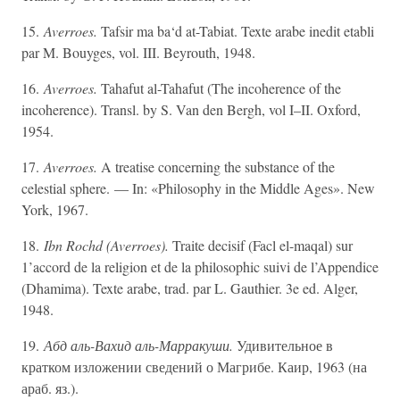
15.
Averroes.
Tafsir ma ba‘d at-Tabiat. Texte arabe inedit etabli
par M. Bouyges, vol. III. Beyrouth, 1948.
16.
Averroes.
Tahafut al-Tahafut (The incoherence of the
incoherence). Transl. by S. Van den Bergh, vol I–II. Oxford,
1954.
17.
Averroes.
A treatise concerning the substance of the
celestial sphere. — In: «Philosophy in the Middle Ages». New
York, 1967.
18.
Ibn Rochd (Averroes).
Traite decisif (Facl el-maqal) sur
1’accord de la religion et de la philosophic suivi de l’Appendice
(Dhamima). Texte arabe, trad. par L. Gauthier. 3e ed. Alger,
1948.
19.
Абд аль-Вахид аль-Марракуши.
Удивительное в
кратком изложении сведений о Магрибе. Каир, 1963 (на
араб. яз.).