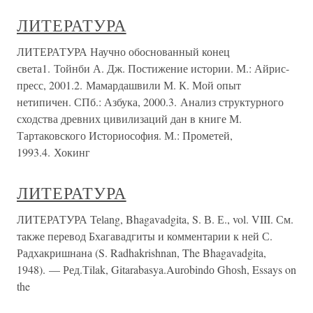
ЛИТЕРАТУРА
ЛИТЕРАТУРА Научно обоснованный конец
света1. Тойнби А. Дж. Постижение истории. М.: Айрис-
пресс, 2001.2. Мамардашвили М. К. Мой опыт
нетипичен. СПб.: Азбука, 2000.3. Анализ структурного
сходства древних цивилизаций дан в книге М.
Тартаковского Историософия. М.: Прометей,
1993.4. Хокинг
ЛИТЕРАТУРА
ЛИТЕРАТУРА Теlаng, Bhagavadgita, S. В. Е., vol. VIII. См.
также перевод Бхагавадгиты и комментарии к ней С.
Радхакришнана (S. Radhakrishnan, The Bhagavadgita,
1948). — Ред.Тilak, Gitarabasya.Aurоbindо Ghоsh, Essays on
the