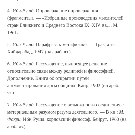
4.
Ибн-Рушд.
Опровержение опровержения
(фрагменты). — «Избранные произведения мыслителей
стран Ближнего и Среднего Востока IX–XIV вв.». М.,
1961.
5.
Ибн-Рушд.
Парафраза к метафизике. — Трактаты.
Хайдарабад, 1947 (на араб. яз.).
6.
Ибн-Рушд.
Рассуждение, выносящее решение
относительно связи между религией и философией.
Дополнение. Книга об открытии путей
аргументирования догм общины. Каир, 1902 (на араб.
яз.).
7.
Ибн-Рушд.
Рассуждение о возможности соединения с
материальным разумом разума деятельного. — В кн.:
М.
Фахри.
Ибн-Рушд, кордовский философ. Бейрут, 1960 (на
араб. яз.).