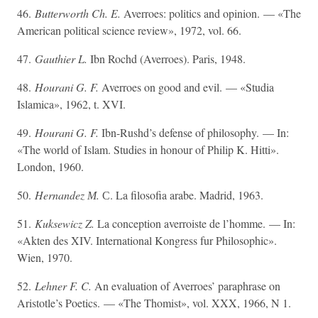
46.
Butterworth Ch. E.
Averroes: politics and opinion. — «The
American political science review», 1972, vol. 66.
47.
Gauthier L.
Ibn Rochd (Averroes). Paris, 1948.
48.
Hourani G. F.
Averroes on good and evil. — «Studia
Islamica», 1962, t. XVI.
49.
Hourani G. F.
Ibn-Rushd’s defense of philosophy. — In:
«The world of Islam. Studies in honour of Philip K. Hitti».
London, 1960.
50.
Hernandez М.
С. La filosofia arabe. Madrid, 1963.
51.
Kuksewicz Z.
La conception averroiste de l’homme. — In:
«Akten des XIV. International Kongress fur Philosophic».
Wien, 1970.
52.
Lehner F. C.
An evaluation of Averroes’ paraphrase on
Aristotle’s Poetics. — «The Thomist», vol. XXX, 1966, N 1.