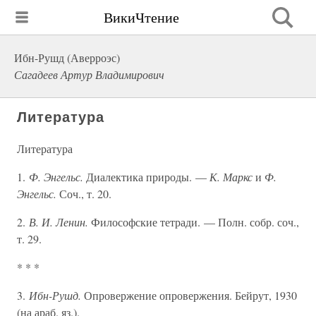
ВикиЧтение
Ибн-Рушд (Аверроэс)
Сагадеев Артур Владимирович
Литература
Литература
1.
Ф. Энгельс.
Диалектика природы. —
К. Маркс
и
Ф.
Энгельс.
Соч., т. 20.
2.
В. И. Ленин.
Философские тетради. — Полн. собр. соч.,
т. 29.
* * *
3.
Ибн-Рушд.
Опровержение опровержения. Бейрут, 1930
(на араб. яз.).