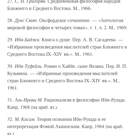
27.
С. Н. Григорян.
Средневековая философия народов
Ближнего и Среднего Востока. М., 1966.
28.
Дунс Скот.
Оксфордское сочинение. — «Антология
мировой философии в четырех томах», т. 1, ч. 2. М., 1969.
29.
Ибн-Баджа.
Книга о душе. Пер. А. В. Сагадеева. —
«Избранные произведения мыслителей стран Ближнего и
Среднего Востока IX–XIV вв.». М., 1961.
30.
Ибн-Туфейль.
Роман о Хаййе, сыне Якзана. Пер. И. П.
Кузьмина. — «Избранные произведения мыслителей
стран Ближнего и Среднего Востока IX–XIV вв.». М.,
1961.
31.
Аль-Ираки М.
Рационализм в философии Ибн-Рушда.
Каир, 1968 (на араб. яз.).
32.
М. Касим.
Теория познания Ибн-Рушда и ее
интерпретация Фомой Аквинским. Каир, 1964 (на араб.
яз.).