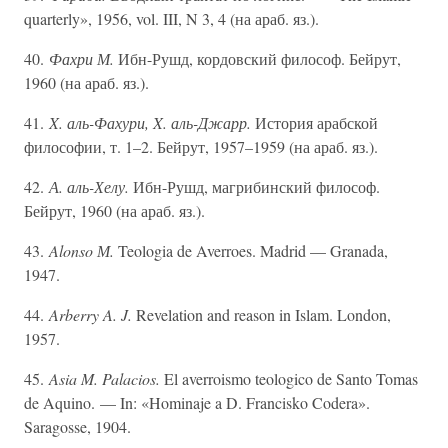
quarterly», 1956, vol. III, N 3, 4 (на араб. яз.).
40.
Фахри М.
Ибн-Рушд, кордовский философ. Бейрут,
1960 (на араб. яз.).
41.
X. аль-Фахури, X. аль-Джарр.
История арабской
философии, т. 1–2. Бейрут, 1957–1959 (на араб. яз.).
42.
А. аль-Хелу.
Ибн-Рушд, магрибинский философ.
Бейрут, 1960 (на араб. яз.).
43.
Alonso М.
Teologia de Averroes. Madrid — Granada,
1947.
44.
Arberry A. J.
Revelation and reason in Islam. London,
1957.
45.
Asia M. Palacios.
El averroismo teologico de Santo Tomas
de Aquino. — In: «Hominaje a D. Francisko Codera».
Saragosse, 1904.