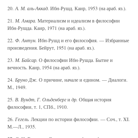
20.
А. М. аль-Аккад.
Ибн-Рушд. Каир, 1953 (на араб. яз.).
21.
М. Амара.
Материализм и идеализм в философии
Ибн-Рушда. Каир, 1971 (на араб. яз.).
22.
Ф. Антун.
Ибн-Рушд и его философия. — Избранные
произведения. Бейрут, 1951 (на араб. яз.).
23.
М. Байсар.
О философии Ибн-Рушда. Бытие и
вечность. Каир, 1954 (на араб. яз.).
24.
Бруно Дж.
О причине, начале и едином. — Диалоги.
М., 1949.
25.
В. Вундт, Г. Ольденберг
и
др.
Общая история
философии, т. 1, СПб., 1910.
26.
Гегель.
Лекции по истории философии. — Соч., т. XI.
М.—Л., 1935.