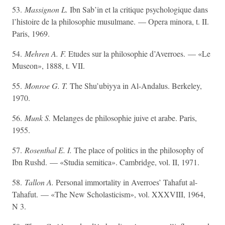
53.
Massignon L.
Ibn Sab’in et la critique psychologique dans
l’histoire de la philosophie musulmane. — Opera minora, t. II.
Paris, 1969.
54.
Mehren A. F.
Etudes sur la philosophie d’Averroes. — «Le
Museon», 1888, t. VII.
55.
Monroe G. T.
The Shu’ubiyya in Al-Andalus. Berkeley,
1970.
56.
Munk S.
Melanges de philosophie juive et arabe. Paris,
1955.
57.
Rosenthal E. I.
The place of politics in the philosophy of
Ibn Rushd. — «Studia semitica». Cambridge, vol. II, 1971.
58.
Tallon A.
Personal immortality in Averroes’ Tahafut al-
Tahafut. — «The New Scholasticism», vol. XXXVIII, 1964,
N 3.