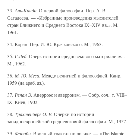
33.
Аль-Кинди.
О первой философии. Пер. А. В.
Сагадеева. — «Избранные произведения мыслителей
стран Ближнего и Среднего Востока IX–XIV вв.». М.,
1961.
34. Коран. Пер. И. Ю. Крачковского. М., 1963.
35.
Г Лей.
Очерк истории средневекового материализма.
М., 1962.
36.
М. Ю. Муса.
Между религией и философией. Каир,
1959 (на араб. яз.).
37.
Ренан Э.
Аверроэс и аверроизм. — Собр. соч., т. VIII–
IX. Киев, 1902.
38.
Трахтенберг О. В.
Очерки по истории
западноевропейской средневековой философии. М., 1957.
39.
Фараби.
Вводный трактат по логике. — «The Islamic