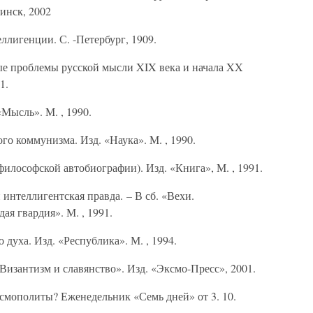
Минск, 2002
лигенции. С. -Петербург, 1909.
ые проблемы русской мысли XIX века и начала XX
1.
Мысль». М. , 1990.
о коммунизма. Изд. «Наука». М. , 1990.
лософской автобиографии). Изд. «Книга», М. , 1991.
интеллигентская правда. – В сб. «Вехи.
ая гвардия». М. , 1991.
уха. Изд. «Республика». М. , 1994.
«Византизм и славянство». Изд. «Эксмо-Пресс», 2001.
мополиты? Еженедельник «Семь дней» от 3. 10.