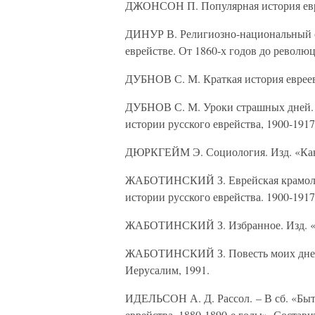
ДЖОНСОН П. Популярная история еврее
ДИНУР В. Религиозно-национальный об
еврействе. От 1860-х годов до революц
ДУБНОВ С. М. Краткая история евреев.
ДУБНОВ С. М. Уроки страшных дней. 
истории русского еврейства, 1900-191
ДЮРКГЕЙМ Э. Социология. Изд. «Кано
ЖАБОТИНСКИЙ З. Еврейская крамола.
истории русского еврейства. 1900-191
ЖАБОТИНСКИЙ З. Избранное. Изд. «Б
ЖАБОТИНСКИЙ З. Повесть моих дней.
Иерусалим, 1991.
ИДЕЛЬСОН А. Д. Рассол. – В сб. «Бы
еврейства. 1880-1890-е годы». Состави