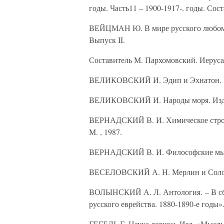
годы. Часть11 – 1900-1917-. годы. Сос
ВЕЙЦМАН Ю. В мире русского любомудр
Выпуск II.
Составитель М. Пархомовский. Иеруса
ВЕЛИКОВСКИЙ И. Эдип и Эхнатон. Из
ВЕЛИКОВСКИЙ И. Народы моря. Изд. 
ВЕРНАДСКИЙ В. И. Химическое строен
М. , 1987.
ВЕРНАДСКИЙ В. И. Философские мысли
ВЕСЕЛОВСКИЙ А. Н. Мерлин и Соломон
ВОЛЫНСКИЙ А. Л. Антология. – В сб
русского еврейства. 1880-1890-е годы»
ГЕГЕЛЬ Г. Наука логики. Изд. «Мысль»