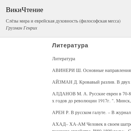
ВикиЧтение
Слёзы мира и еврейская духовность (философская месса)
Грузман Генрих
Литература
Литература
АВИНЕРИ Ш. Основные направления в 
АЙЗМАН Д. Кровавый разлив. В двух к
АЛДАНОВ М. А. Русские евреи в 70-80-
х годов до революции 1917г. ". Минск,
АРЕН Р. В русском галуте. – В журнале
АХАД– ХА-АМ Человек в своем шатре. 
русского еврейства. I880-1890 годы». 