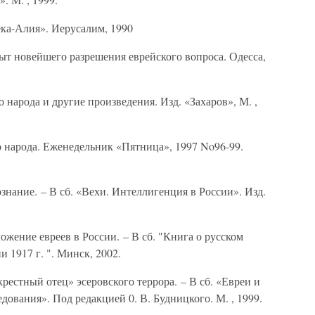
ка-Алия». Иерусалим, 1990
ыт новейшего разрешения еврейского вопроса. Одесса,
арода и другие произведения. Изд. «Захаров», М. ,
народа. Еженедельник «Пятница», 1997 No96-99.
ание. – В сб. «Вехи. Интеллигенция в России». Изд.
ние евреев в России. – В сб. "Книга о русском
и 1917 г. ". Минск, 2002.
стный отец» эсеровского террора. – В сб. «Евреи и
дования». Под редакцией 0. В. Будницкого. М. , 1999.