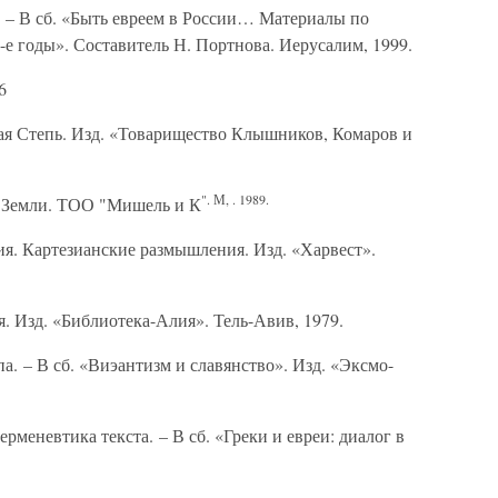
 В сб. «Быть евреем в России… Материалы по
-е годы». Составитель Н. Портнова. Иерусалим, 1999.
6
ая Степь. Изд. «Товарищество Клышников, Комаров и
". М, . 1989.
 Земли. ТОО "Мишель и К
. Картезианские размышления. Изд. «Харвест».
 Изд. «Библиотека-Алия». Тель-Авив, 1979.
– В сб. «Виэантизм и славянство». Изд. «Эксмо-
меневтика текста. – В сб. «Греки и евреи: диалог в