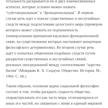
тотальность раскрывается ею в двух взаимосвязанных
аспектах, которые условно можно назвать
“субстанциальным” и “функциональным”. В первом
случае речь идет о поиске существенных и неслучайных
сходств между подсистемами целостного мира (примером
которого может служить их подчиненность
универсальным принципам каузально-функциональной
связи, на существовании которых настаивают концепции
философского детерминизма). Во втором случае речь
идет о попытках объяснения подобных сходств путем
раскрытия существенных и неслучайных связей,
реальных опосредований между соотносимыми “царства
бытия” (Момджян К. Х. Социум. Общество. История. М.,
1994. С. 68.).
Таким образом, основная задача социальной философии
состоит в том, чтобы раскрыть сущность общества,
охарактеризовать его как часть мира, отличающуюся от
иных его частей, но связанную с ними в единый мировой