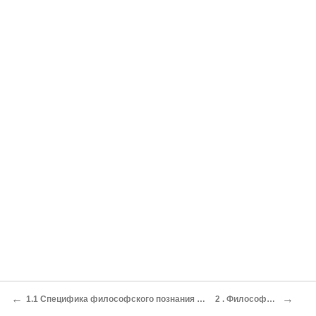
←
→
1.1 Специфика философского познания социальной действительности
2 . Философия общества