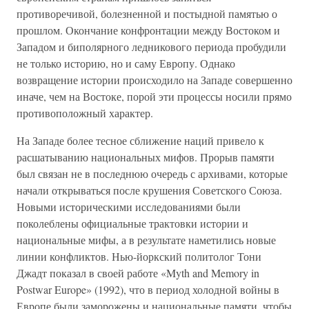
противоречивой, болезненной и постыдной памятью о
прошлом. Окончание конфронтации между Востоком и
Западом и биполярного ледникового периода пробудили
не только историю, но и саму Европу. Однако
возвращение истории происходило на Западе совершенно
иначе, чем на Востоке, порой эти процессы носили прямо
противоположный характер.
На Западе более тесное сближение наций привело к
расшатыванию национальных мифов. Прорыв памяти
был связан не в последнюю очередь с архивами, которые
начали открываться после крушения Советского Союза.
Новыми историческими исследованиями были
поколеблены официальные трактовки истории и
национальные мифы, а в результате наметились новые
линии конфликтов. Нью-йоркский политолог Тони
Джадт показал в своей работе «Myth and Memory in
Postwar Europe» (1992), что в период холодной войны в
Европе были заморожены и национальные памяти, чтобы