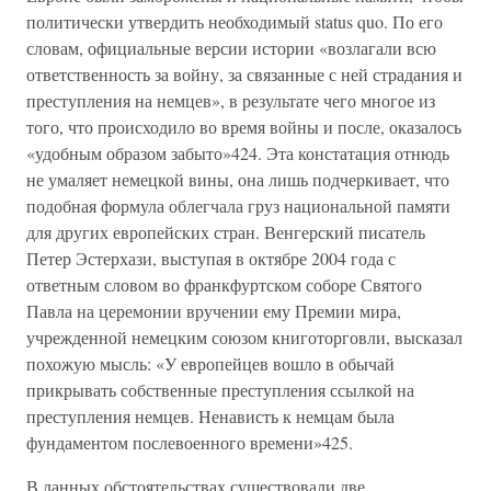
политически утвердить необходимый status quo. По его
словам, официальные версии истории «возлагали всю
ответственность за войну, за связанные с ней страдания и
преступления на немцев», в результате чего многое из
того, что происходило во время войны и после, оказалось
«удобным образом забыто»424. Эта констатация отнюдь
не умаляет немецкой вины, она лишь подчеркивает, что
подобная формула облегчала груз национальной памяти
для других европейских стран. Венгерский писатель
Петер Эстерхази, выступая в октябре 2004 года с
ответным словом во франкфуртском соборе Святого
Павла на церемонии вручении ему Премии мира,
учрежденной немецким союзом книготорговли, высказал
похожую мысль: «У европейцев вошло в обычай
прикрывать собственные преступления ссылкой на
преступления немцев. Ненависть к немцам была
фундаментом послевоенного времени»425.
В данных обстоятельствах существовали две