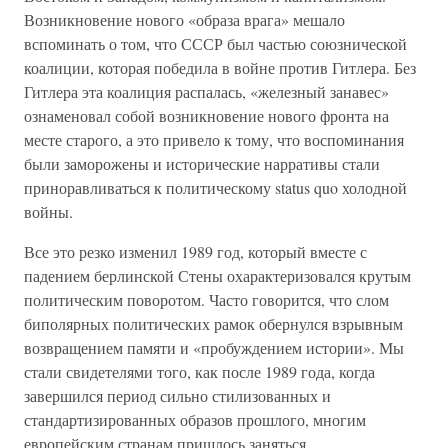
Возникновение нового «образа врага» мешало
вспоминать о том, что СССР был частью союзнической
коалиции, которая победила в войне против Гитлера. Без
Гитлера эта коалиция распалась, «железный занавес»
ознаменовал собой возникновение нового фронта на
месте старого, а это привело к тому, что воспоминания
были заморожены и исторические нарративы стали
приноравливаться к политическому status quo холодной
войны.
Все это резко изменил 1989 год, который вместе с
падением берлинской Стены охарактеризовался крутым
политическим поворотом. Часто говорится, что слом
биполярных политических рамок обернулся взрывным
возвращением памяти и «пробуждением истории». Мы
стали свидетелями того, как после 1989 года, когда
завершился период сильно стилизованных и
стандартизированных образов прошлого, многим
европейским странам пришлось заняться