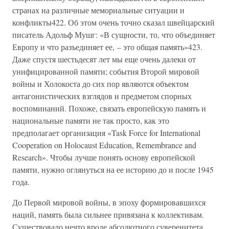
странах на различные мемориальные ситуации и
конфликты422. Об этом очень точно сказал швейцарский
писатель Адольф Мушг: «В сущности, то, что объединяет
Европу и что разъединяет ее, – это общая память»423.
Даже спустя шестьдесят лет мы еще очень далеки от
унифицированной памяти; события Второй мировой
войны и Холокоста до сих пор являются объектом
антагонистических взглядов и предметом спорных
воспоминаний. Похоже, связать европейскую память и
национальные памяти не так просто, как это
предполагает организация «Task Force for International
Cooperation on Holocaust Education, Remembrance and
Research». Чтобы лучше понять основу европейской
памяти, нужно оглянуться на ее историю до и после 1945
года.
До Первой мировой войны, в эпоху формировавшихся
наций, память была сильнее привязана к коллективам.
Существовало нечто вроде абсолютного суверенитета