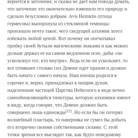
вернется в заточение, и сказка не дает нам повода думать,
что заточение это окончательно изменило его природу и
сделало безусловно добрым. Avis Hermetis (птица
гермесова) выпорхнула из стеклянной темницы:
произошло нечто такое, чего сведущий алхимик хотел
избежать любой ценой. Вот почему он опечатывал
пробку своей бутыли магическими знаками и как можно
дольше держал ее на самом медленном огне, дабы <не
ускользнул тот, кто внутри>. Ведь если он ускользает, то
все отнявшее столько сил Деяние идет прахом и должно
быть начато с самого начала. Наш юноша родился в
сорочке и, верно, принадлежал к нищим духом,
наделенным частицей Царства Небесного в виде вечно
самообновляющейся тинктуры, которую алхимики имеют
в виду, когда говорят, что Деяние должно быть
[22]
совершено лишь единожды
. Но если бы он потерял
волшебный пластырь, то наверняка не сумел бы добыть
его вторично своими собственными силами. С этой
точки зрения все выглядит так, как будто неведомому