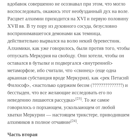
вдобавок совершенно не осознавал при этом, что могло
воспоследовать, окажись этот необузданный дух на воле.
Расцвет алхимии приходится на XVI и первую половину
XVII вв. В ту пору из духовного сосуда, безусловно
воспринимавшегося демонами как темница,
действительно вырвался на волю некий буревестник.
Алхимики, как уже говорилось, были против того, чтобы
отпускать Меркурия на свободу. Они хотели, чтобы он
оставался в бутылке и подвергался <внутренней>
метаморфозе, ибо считали, что <свинец> (еще одна
арканная субстанция вроде Меркурия), как <рек Петасий
Философ>, <настолько одержим бесом (??????????????) и
бесстыден, что все желающие исследовать его по
[23]
неведению лишаются рассудка>
. То же самое
говорилось о порхающем, ускользающем от любой
хватки Меркурии — настоящем трикстере, приводившем
[24]
алхимиков в полное отчаяние
.
Часть вторая