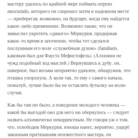
мастеру удалось по крайней мере поймать serpens
mercurialis, которого он схоронил затем в надежном месте
— приберегая, возможно, на будущее, когда ему найдется
какое–либо применение. Возможно также, что он
замыслил укротить <дикого> Меркурия, продержав
какое–то время в заточении, чтобы тот сделался
послушным его воле <служебным духом> (familiaris,
каковым был для Фауста Мефистофель). (Алхимии не
чужд подобный ход мыслей.) Вернувшись к дубу, он,
наверное, был весьма неприятно удивлен, обнаружив, что
пташка упорхнула. А коли так, то ему с самого начала,
пожалуй, лучше было бы не оставлять бутылку на волю
случая.
Как бы там ни было, а поведение молодого человека —
какой бы выгодой оно для него ни обернулось — следует
назвать алхимически некорректным. Не говоря уж о том,
что, освободив Меркурия, юноша нанес, вероятно, ущерб
законным притязаниям неизвестного мастера, он