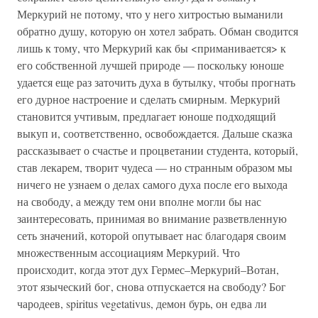
Меркурий не потому, что у него хитростью выманили
обратно душу, которую он хотел забрать. Обман сводится
лишь к тому, что Меркурий как бы <приманивается> к
его собственной лучшей природе — поскольку юноше
удается еще раз заточить духа в бутылку, чтобы прогнать
его дурное настроение и сделать смирным. Меркурий
становится учтивым, предлагает юноше подходящий
выкуп и, соответственно, освобождается. Дальше сказка
рассказывает о счастье и процветании студента, который,
став лекарем, творит чудеса — но странным образом мы
ничего не узнаем о делах самого духа после его выхода
на свободу, а между тем они вполне могли бы нас
заинтересовать, принимая во внимание разветвленную
сеть значений, которой опутывает нас благодаря своим
множественным ассоциациям Меркурий. Что
происходит, когда этот дух Гермес–Меркурий–Вотан,
этот языческий бог, снова отпускается на свободу? Бог
чародеев, spiritus vegetativus, демон бурь, он едва ли