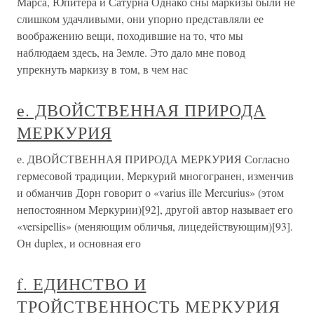
Марса, Юпитера и Сатурна Однако сны маркизы были не
слишком удачливыми, они упорно представляли ее
воображению вещи, походившие на то, что мы
наблюдаем здесь, на Земле. Это дало мне повод
упрекнуть маркизу в том, в чем нас
е. ДВОЙСТВЕННАЯ ПРИРОДА
МЕРКУРИЯ
е. ДВОЙСТВЕННАЯ ПРИРОДА МЕРКУРИЯ Согласно
гермесовой традиции, Меркурий многогранен, изменчив
и обманчив Дорн говорит о «varius ille Mercurius» (этом
непостоянном Меркурии)[92], другой автор называет его
«versipellis» (меняющим обличья, лицедействующим)[93].
Он duplex, и основная его
f. ЕДИНСТВО И
ТРОЙСТВЕННОСТЬ МЕРКУРИЯ