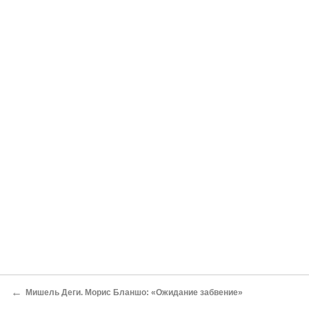
←
Мишель Деги. Морис Бланшо: «Ожидание забвение»