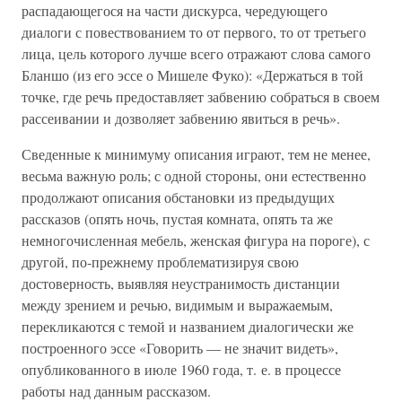
распадающегося на части дискурса, чередующего
диалоги с повествованием то от первого, то от третьего
лица, цель которого лучше всего отражают слова самого
Бланшо (из его эссе о Мишеле Фуко): «Держаться в той
точке, где речь предоставляет забвению собраться в своем
рассеивании и дозволяет забвению явиться в речь».
Сведенные к минимуму описания играют, тем не менее,
весьма важную роль; с одной стороны, они естественно
продолжают описания обстановки из предыдущих
рассказов (опять ночь, пустая комната, опять та же
немногочисленная мебель, женская фигура на пороге), с
другой, по-прежнему проблематизируя свою
достоверность, выявляя неустранимость дистанции
между зрением и речью, видимым и выражаемым,
перекликаются с темой и названием диалогически же
построенного эссе «Говорить — не значит видеть»,
опубликованного в июле 1960 года, т. е. в процессе
работы над данным рассказом.