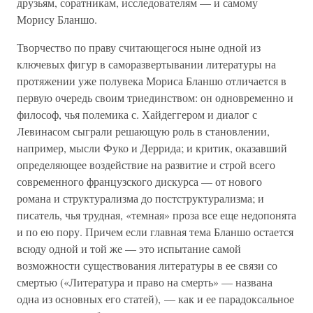
друзьям, соратникам, исследователям — и самому
Морису Бланшо.
Творчество по праву считающегося ныне одной из
ключевых фигур в саморазвертывании литературы на
протяжении уже полувека Мориса Бланшо отличается в
первую очередь своим триединством: он одновременно и
философ, чья полемика с. Хайдеггером и диалог с
Левинасом сыграли решающую роль в становлении,
например, мысли Фуко и Деррида; и критик, оказавший
определяющее воздействие на развитие и строй всего
современного французского дискурса — от нового
романа и структурализма до постструктурализма; и
писатель, чья трудная, «темная» проза все еще недопонята
и по ею пору. Причем если главная тема Бланшо остается
всюду одной и той же — это испытание самой
возможности существования литературы в ее связи со
смертью («Литература и право на смерть» — названа
одна из основных его статей), — как и ее парадоксальное