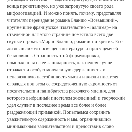
конца прочитанную, но уже затронутую своего рода
мифологизацией. И можно понять, почему, представляя
читателям переиздание романа Бланшо «Всевышний»,
крупнейшее французское издательство «Галлимар» на
отведенной для этого странице поместило всего две
скупые строки: «Морис Бланшо, романист и критик. Его
жизнь целиком посвящена литературе и присущему ей
безмолвию». Странность этой формулировки,
помноженная на ее лапидарность, как нельзя лучше
отражает и особую молчаливую сдержанность, и
ненавязчивую настойчивость мысли и жизни писателя,
ограждая при этом ее сосредоточенную скромность от
посягательств и панибратства расхожего мнения, для
которого выбранный писателем жизненный и творческий
удел служит в последнее время все более и более
раздражающей приманкой. Попытаемся сохранить
уважительную сдержанность и мы, ограничившись
минимальным вмешательством и предоставив слово