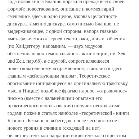
года новая книга Бланшо поразила прежде всего своей
формой: повествование, описание и комментарий
смешались здесь в одно целое, взорвав целостность
дискурса. Именно дискурс, само письмо Бланшо, не
выдерживающее, с одной стороны, напора главных
«метафизических» героев текста, ожидания и забвения
(по Хайдеггеру, напомним, — двух модусов,
обеспечивающих темпоральность экзистенции, см. Sein
und Zeit, пар.68), а с другой, сопротивляющееся
повествовательному «спрямлению», становится здесь
главным «действующим лицом». Теоретическое
обоснование (опирающееся на оригинальную трактовку
мысли Ницше) подобное фрагментарное, «отрывочное»
письмо (вместе с дальнейшими опытами его
практического использования) получит несколькими
годами позже в статьях наиболее «теоретической» книги
Бланшо «Бесконечная беседа», после чего достигнет
нового уровня в слиянии (сходящей на нет)
беллетристической наррации и критического (при этом