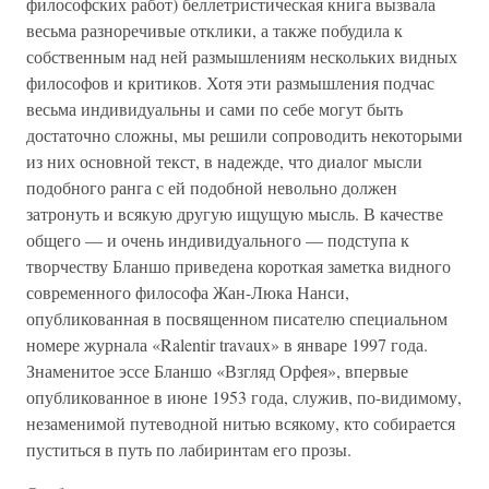
философских работ) беллетристическая книга вызвала
весьма разноречивые отклики, а также побудила к
собственным над ней размышлениям нескольких видных
философов и критиков. Хотя эти размышления подчас
весьма индивидуальны и сами по себе могут быть
достаточно сложны, мы решили сопроводить некоторыми
из них основной текст, в надежде, что диалог мысли
подобного ранга с ей подобной невольно должен
затронуть и всякую другую ищущую мысль. В качестве
общего — и очень индивидуального — подступа к
творчеству Бланшо приведена короткая заметка видного
современного философа Жан-Люка Нанси,
опубликованная в посвященном писателю специальном
номере журнала «Ralentir travaux» в январе 1997 года.
Знаменитое эссе Бланшо «Взгляд Орфея», впервые
опубликованное в июне 1953 года, служив, по-видимому,
незаменимой путеводной нитью всякому, кто собирается
пуститься в путь по лабиринтам его прозы.