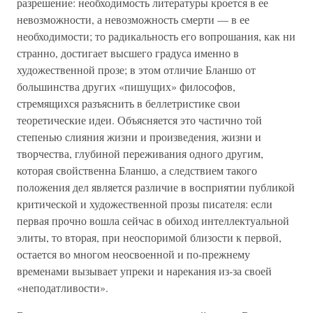
разрешение: необходимость литературы кроется в ее
невозможности, а невозможность смерти — в ее
необходимости; то радикальность его вопрошания, как ни
странно, достигает высшего градуса именно в
художественной прозе; в этом отличие Бланшо от
большинства других «пишущих» философов,
стремящихся разъяснить в беллетристике свои
теоретические идеи. Объясняется это частично той
степенью слияния жизни и произведения, жизни и
творчества, глубиной переживания одного другим,
которая свойственна Бланшо, а следствием такого
положения дел является различие в восприятии публикой
критической и художественной прозы писателя: если
первая прочно вошла сейчас в обиход интеллектуальной
элиты, то вторая, при неоспоримой близости к первой,
остается во многом неосвоенной и по-прежнему
временами вызывает упреки и нарекания из-за своей
«неподатливости».