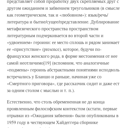
представляет собой проработку двух скрепляемых друг с
другом ожиданием и забвением треугольников (в смысле
как геометрическом, так и «любовном»): язык/речь/
литература и бытие/сущее/представление. Дублирование
метафизического пространства пространством
литературным подчеркивается во второй части и
«удвоением» героини: ее место сплошь и рядом занимает
ее «присутствие» (presence), которое, будучи по-
французски женского рода, в форме местоимения от нее
самой неотличимо[19] (вспомним, что аналогичные
«подмены» героинь абстрактными понятиями исподволь
встречались у Бланшо и раньше, начиная уже со
«Смертного приговора», где рассказчик сидит и даже ест
за одним столом с мыслью и т. п.).
Естественно, что столь обремененная не до конца
проявленным философским контекстом (кстати, первые
отрывки из «Ожидания забвения» были опубликованы в
1959 году в чествующем Хайдеггера сборнике