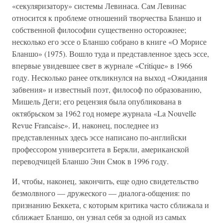
«секуляризатору» системы Левинаса. Сам Левинас
относится к проблеме отношений творчества Бланшо и
собственной философии существенно осторожнее;
несколько его эссе о Бланшо собрано в книге «О Морисе
Бланшо» (1975). Вошло туда и представленное здесь эссе,
впервые увидевшее свет в журнале «Critique» в 1966
году. Несколько ранее откликнулся на выход «Ожидания
забвения» и известный поэт, философ по образованию,
Мишель Деги; его рецензия была опубликована в
октябрьском за 1962 год номере журнала «La Nouvelle
Revue Francaise». И, наконец, последнее из
представленных здесь эссе написано по-английски
профессором университета в Беркли, американской
переводчицей Бланшо Энн Смок в 1996 году.
И, чтобы, наконец, закончить, еще одно свидетельство
безмолвного — дружеского — диалога-общения: по
признанию Беккета, с которым критика часто сближала и
сближает Бланшо, он узнал себя за одной из самых