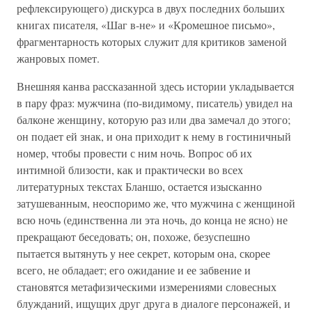
рефлексирующего) дискурса в двух последних больших
книгах писателя, «Шаг в-не» и «Кромешное письмо»,
фрагментарность которых служит для критиков заменой
жанровых помет.
Внешняя канва рассказанной здесь истории укладывается
в пару фраз: мужчина (по-видимому, писатель) увидел на
балконе женщину, которую раз или два замечал до этого;
он подает ей знак, и она приходит к нему в гостиничный
номер, чтобы провести с ним ночь. Вопрос об их
интимной близости, как и практически во всех
литературных текстах Бланшо, остается изысканно
затушеванным, неоспоримо же, что мужчина с женщиной
всю ночь (единственна ли эта ночь, до конца не ясно) не
прекращают беседовать; он, похоже, безуспешно
пытается вытянуть у нее секрет, которым она, скорее
всего, не обладает; его ожидание и ее забвение и
становятся метафизическими измерениями словесных
блужданий, ищущих друг друга в диалоге персонажей, и