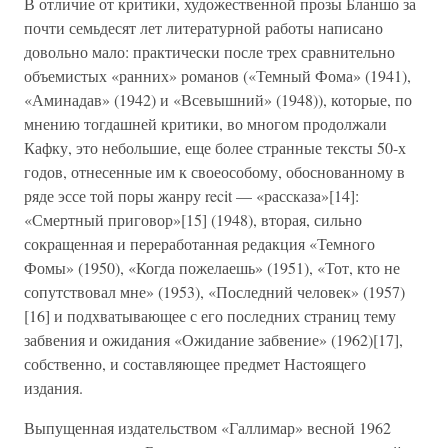
В отличие от критики, художественной прозы Бланшо за
почти семьдесят лет литературной работы написано
довольно мало: практически после трех сравнительно
объемистых «ранних» романов («Темный Фома» (1941),
«Аминадав» (1942) и «Всевышний» (1948)), которые, по
мнению тогдашней критики, во многом продолжали
Кафку, это небольшие, еще более странные тексты 50-х
годов, отнесенные им к своеособому, обоснованному в
ряде эссе той поры жанру recit — «рассказа»[14]:
«Смертный приговор»[15] (1948), вторая, сильно
сокращенная и переработанная редакция «Темного
Фомы» (1950), «Когда пожелаешь» (1951), «Тот, кто не
сопутствовал мне» (1953), «Последний человек» (1957)
[16] и подхватывающее с его последних страниц тему
забвения и ожидания «Ожидание забвение» (1962)[17],
собственно, и составляющее предмет Настоящего
издания.
Выпущенная издательством «Галлимар» весной 1962