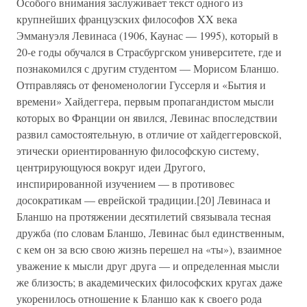
Особого внимания заслуживает текст одного из
крупнейших французских философов XX века
Эммануэля Левинаса (1906, Каунас — 1995), который в
20-е годы обучался в Страсбургском университете, где и
познакомился с другим студентом — Морисом Бланшо.
Отправляясь от феноменологии Гуссерля и «Бытия и
времени» Хайдеггера, первым пропагандистом мысли
которых во Франции он явился, Левинас впоследствии
развил самостоятельную, в отличие от хайдеггеровской,
этически ориентированную философскую систему,
центрирующуюся вокруг идеи Другого,
инспирированной изучением — в противовес
досократикам — еврейской традиции.[20] Левинаса и
Бланшо на протяжении десятилетий связывала тесная
дружба (по словам Бланшо, Левинас был единственным,
с кем он за всю свою жизнь перешел на «ты»), взаимное
уважение к мысли друг друга — и определенная мысли
же близость; в академических философских кругах даже
укоренилось отношение к Бланшо как к своего рода