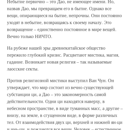
Небытие первично – это Дао, не имеющее имени. Но,
назвав Дао, мы превращаем его в бытие. Однако все
вещи, опирающиеся на бытие, непрочны. Они постоянно
уходят в небытие, возвращаясь к своему началу. Это
возвращение – единственно постоянное в мире вещей.
Вечно только НИЧТО.
На рубеже нашей эры древнекитайское общество
пережило глубокий кризис. Расцветают мистика, магия,
гадание. Возникает новая религия – так называемые
лаосские секты.
Против религиозной мистики выступил Ван Чун. Он
утверждает, что мир состоит из вечно существующей
субстанции ци, а Дао – это закономерность самой
действительности. Одни ци находятся наверху, в
небесном пространстве, в виде туманных масс, а другие –
внизу, на земле, в сгущенном виде, в форме различных
тел. От взаимодействия двух ци, верхней и нижней ян-ци
и инь-ци, и рождаются все вещи. Человек – естественное