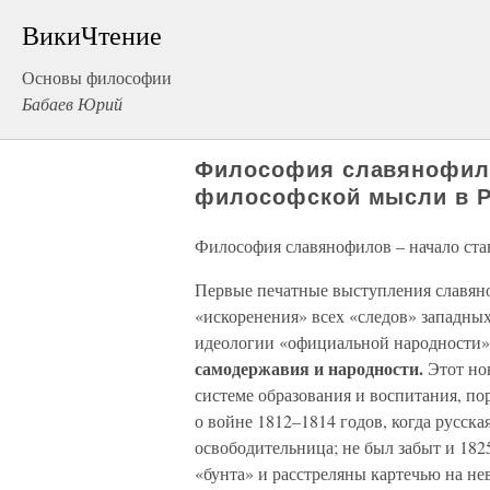
ВикиЧтение
Основы философии
Бабаев Юрий
Философия славянофило
философской мысли в 
Философия славянофилов – начало ст
Первые печатные выступления славяно
«искоренения» всех «следов» западны
идеологии «официальной народности
самодержавия и народности.
Этот но
системе образования и воспитания, по
о войне 1812–1814 годов, когда русска
освободительница; не был забыт и 182
«бунта» и расстреляны картечью на не