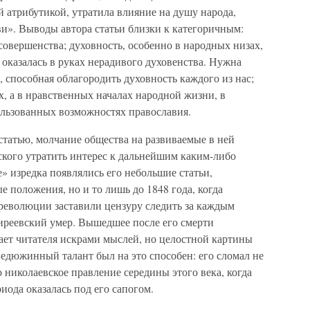
й атрибутикой, утратила влияние на душу народа,
и». Выводы автора статьи близки к категоричным:
совершенства; духовность, особенно в народных низах,
а оказалась в руках нерадивого духовенства. Нужна
 способная облагородить духовность каждого из нас;
х, а в нравственных началах народной жизни, в
ользованных возможностях православия.
статью, молчание общества на развиваемые в ней
ского утратить интерес к дальнейшим каким-либо
 изредка появлялись его небольшие статьи,
положения, но и то лишь до 1848 года, когда
революции заставили цензуру следить за каждым
иреевский умер. Вышедшее после его смерти
ет читателя искрами мыслей, но целостной картины
недюжинный талант был на это способен: его сломал не
 николаевское правление середины этого века, когда
иода оказалась под его сапогом.