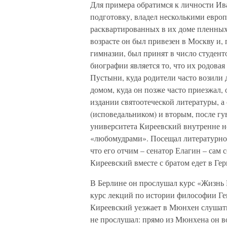
Для примера обратимся к личности И
подготовку, владел несколькими евро
расквартированных в их доме пленны
возрасте он был привезен в Москву и,
гимназии, был принят в число студен
биографии является то, что их родова
Пустыни, куда родители часто возили
домом, куда он позже часто приезжал,
издании святоотеческой литературы, а
(исповедальником) и вторым, после гу
университета Киреевский внутренне не
«любомудрами». Посещал литературно-
что его отчим – сенатор Елагин – сам
Киреевский вместе с братом едет в Ге
В Берлине он прослушал курс «Жизнь
курс лекций по истории философии Гег
Киреевский уезжает в Мюнхен слушат
не прослушал: прямо из Мюнхена он в