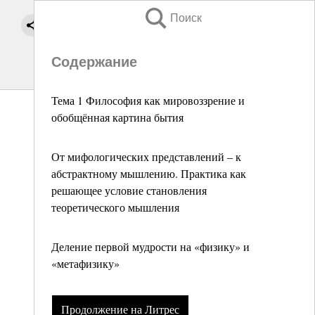
Поиск
Содержание
Тема 1 Философия как мировоззрение и
обобщённая картина бытия
От мифологических представлений – к
абстрактному мышлению. Практика как
решающее условие становления
теоретического мышления
Деление первой мудрости на «физику» и
«метафизику»
Продолжение на Литрес