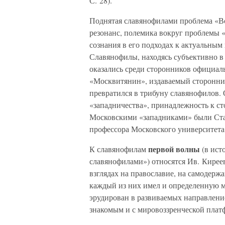
С. 28).
Поднятая славянофилами проблема «В
резонанс, полемика вокруг проблемы 
сознания в его подходах к актуальным
Славянофилы, находясь субъективно в
оказались среди сторонников официал
«Москвитянин», издаваемый сторонни
превратился в трибуну славянофилов.
«западничества», принадлежность к ст
Московскими «западниками» были Стан
профессора Московского университета
первой волны
К славянофилам
(в ист
славянофилами») относятся Ив. Киреев
взглядах на православие, на самодерж
каждый из них имел и определенную 
эрудирован в развиваемых направлени
знакомым и с мировоззренческой плат