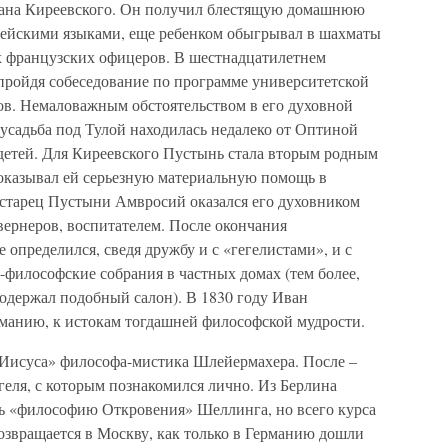
вана Киреевского. Он получил блестящую домашнюю
пейскими языками, еще ребенком обыгрывал в шахматы
х французских офицеров. В шестнадцатилетнем
 пройдя собеседование по программе университетской
тов. Немаловажным обстоятельством в его духовной
я усадьба под Тулой находилась недалеко от Оптиной
 детей. Для Киреевского Пустынь стала вторым родным
 оказывал ей серьезную материальную помощь в
 старец Пустыни Амвросий оказался его духовником
вернеров, воспитателем. После окончания
 определился, сведя дружбу и с «гегелистами», и с
философские собрания в частных домах (тем более,
 содержал подобный салон). В 1830 году Иван
рманию, к истокам тогдашней философской мудрости.
 Иисуса» философа-мистика Шлейермахера. После –
еля, с которым познакомился лично. Из Берлина
ь «философию Откровения» Шеллинга, но всего курса
озвращается в Москву, как только в Германию дошли