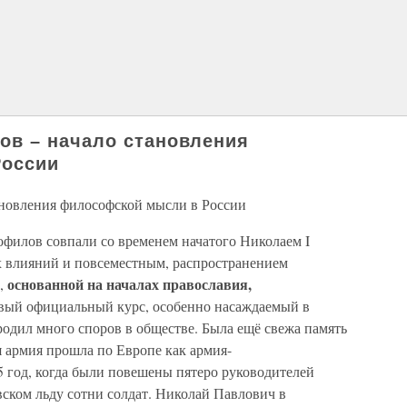
в – начало становления
России
ановления философской мысли в России
филов совпали со временем начатого Николаем I
х влияний и повсеместным, распространением
основанной на началах православия,
»,
вый официальный курс, особенно насаждаемый в
родил много споров в обществе. Была ещё свежа память
я армия прошла по Европе как армия-
5 год, когда были повешены пятеро руководителей
вском льду сотни солдат. Николай Павлович в