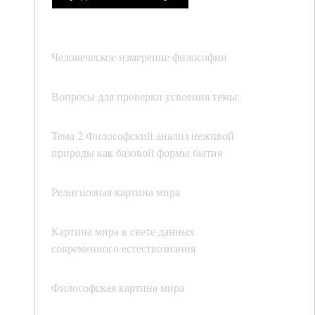
Человеческое измерение философии
Вопросы для проверки усвоения темы:
Тема 2 Философский анализ неживой
природы как базовой формы бытия
Религиозная картина мира
Картина мира в свете данных
современного естествознания
Философская картина мира