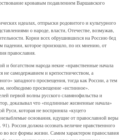
арствование кровавым подавлением Варшавского
ческих идеалах, отпрыски родовитого и культурного
ставлениями о народе, власти, Отечестве, возмужав,
ительности. Корни всех обрушившихся на Россию бед
м падении, которое произошло, по их мнению, от
лия православия.
й и богатством народа некие «нравственные начала
я не самодержавием и крепостничеством, а
го» западного просвещения, тогда как России, а тем
м, необходимо просвещение «истинное».
елей первой волны русского славянофильства и
тор, доказывал что «подлинные жизненные начала»
й Руси, которая не восприняла «куцего
е незыблемые основания, идущие от православной веры
С. 91). Россия должна осознать величие нравственного
его во все формы жизни. Самим характером православия