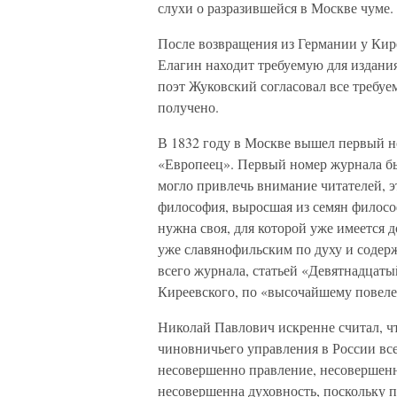
слухи о разразившейся в Москве чуме.
После возвращения из Германии у Кир
Елагин находит требуемую для издани
поэт Жуковский согласовал все требуе
получено.
В 1832 году в Москве вышел первый 
«Европеец». Первый номер журнала б
могло привлечь внимание читателей, э
философия, выросшая из семян филосо
нужна своя, для которой уже имеется 
уже славянофильским по духу и содер
всего журнала, статьей «Девятнадцатый
Киреевского, по «высочайшему повелен
Николай Павлович искренне считал, ч
чиновничьего управления в России все 
несовершенно правление, несовершенн
несовершенна духовность, поскольку 