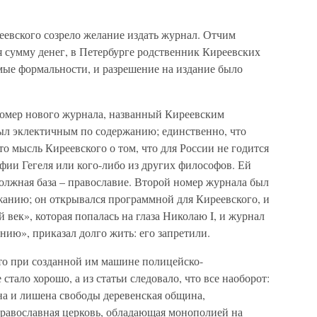
еевского созрело желание издать журнал. Отчим
я сумму денег, в Петербурге родственник Киреевских
мые формальности, и разрешение на издание было
номер нового журнала, названный Киреевским
ыл эклектичным по содержанию; единственно, что
то мысль Киреевского о том, что для России не годится
фии Гегеля или кого-либо из других философов. Ей
должная база – православие. Второй номер журнала был
жанию; он открывался программной для Киреевского, и
 век», которая попалась на глаза Николаю I, и журнал
ию», приказал долго жить: его запретили.
то при созданной им машине полицейско-
стало хорошо, а из статьи следовало, что все наоборот:
а и лишена свободы деревенская община,
православная церковь, обладающая монополией на