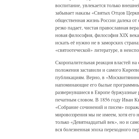
воспитание, увлекается только внешне
забывает наказы «Святых Отцов Церкв
общественная жизнь России далека от 
резко падает, чистая православная вер
новая философия, философия XIX века,
искать её нужно не в заморских страна
«святоотеческой» литературе, в неисп
Скоропалительная реакция властей на 
положения заставили и самого Киреев
публикациям. Верно, в «Москвитянине»
напоминающие его былые программные 
развернувшиеся в Европе буржуазные 
печатным словом. В 1856 году Иван К
«Собрание сочинений и писем» поража
мировоззрения мы не имеем, хотя его 
только «Девятнадцатый век», но и само
вся болезненная эпоха переходного пер