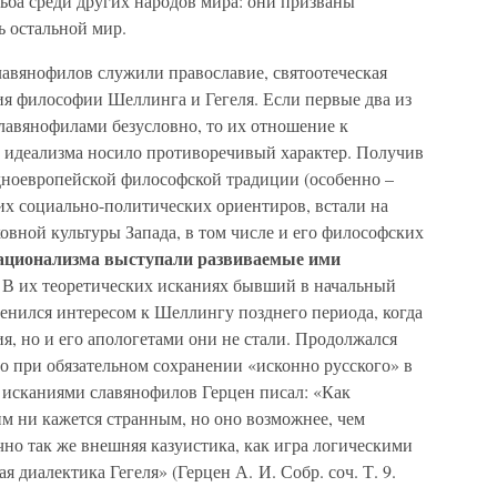
дьба среди других народов мира: они призваны
ь остальной мир.
вянофилов служили православие, святоотеческая
ия философии Шеллинга и Гегеля. Если первые два из
лавянофилами безусловно, то их отношение к
 идеализма носило противоречивый характер. Получив
дноевропейской философской традиции (особенно –
оих социально-политических ориентиров, встали на
вной культуры Запада, в том числе и его философских
рационализма выступали развиваемые ими
В их теоретических исканиях бывший в начальный
енился интересом к Шеллингу позднего периода, когда
я, но и его апологетами они не стали. Продолжался
о при обязательном сохранении «исконно русского» в
и исканиями славянофилов Герцен писал: «Как
м ни кажется странным, но оно возможнее, чем
чно так же внешняя казуистика, как игра логическими
диалектика Гегеля» (Герцен А. И. Собр. соч. Т. 9.