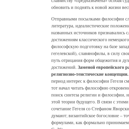
славянству «предназначена» особая су
обновить и поднять к новой жизни вес
Отправными посылками философии сла
литература, идеалистические положен
названных источников признавались с
достижениям классического немецкого
философскую подготовку на базе запа
гегелевской), славянофилы, в силу св
путь отрицания форм общежития и духо
Заменой европейского 
достижений.
религиозно-теистические концепции.
период интерес к философии Гегеля см
тот начал читать философию откровени
поиск синтеза религии и философии, н
этой теории будущего. В связи с этим
сочетание Гегеля со Стефаном Яворски
думают; византийское богословие – то
формулами, как формально принимаемая 