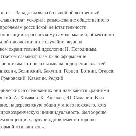
осток – Запад» вызвала большой общественный
«славянства» ускорила размежевание общественного
 проблемам российской действительности.
 оппозиции к российскому самодержавию, объективно
ьной идеологии; и не случайно, журнал
ком охранительной идеологии Н. Погодиным,
 Ответом славянофилам было оформление
оронникам которого вызывала подозрение властей.
кевич, Белинский, Бакунин, Герцен, Боткин, Огарев,
 Грановский, Кавелин, Редкий.
орических исследованиях они называются «ранними
ский, А. Хомяков, К. Аксаков, Ю. Самарин. В их
авие, на деревенскую общину много похожего, хотя
мировоззренческую индивидуальность, был хорошо
ем концепциях, будучи одновременно хорошо
формой «западников».