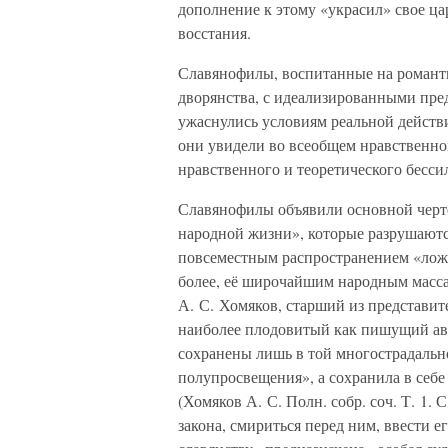
дополнение к этому «украсил» свое ц
восстания.
Славянофилы, воспитанные на романти
дворянства, с идеализированными пред
ужаснулись условиям реальной действ
они увидели во всеобщем нравственно
нравственного и теоретического бесси
Славянофилы объявили основной черто
народной жизни», которые разрушаютс
повсеместным распространением «ложно
более, её широчайшим народным масса
А. С. Хомяков, старший из представит
наиболее плодовитый как пишущий ав
сохранены лишь в той многострадально
полупросвещения», а сохранила в себ
(Хомяков А. С. Полн. собр. соч. Т. 1. 
закона, смириться перед ним, ввести 