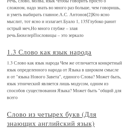
Речь, слово, молва, язык Чтобы говорить просто о
сложном, надо знать во много раз больше, чем говоришь,
и уметь выбирать главное.А.С. Антонов[2]Кто ясно
мыслит, тот ясно и излагает.Буало 1, 135Глубоко ранит
острый меч,Но много глубже – злая
речь.БюхелерПословицы – это зеркало
1.3 Слово как язык народа
1.3 Слово как язык народа Чем же отличается конкретный
язык определенного народа от Языка в широком смысле
и от "языка Нового Завета", единого Слова? Может быть,
язык этнический является лишь модусом, одним из
способов существования Языка? Может быть "общий для
всего
Слово из четырех букв (Для
знающих английский язык)