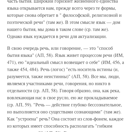
часть бытия. Широкий горизонт жизненного единства
языка открывается нам, прежде всего через те формы,
которые снова обретает в " философской, религиозной и
поэтической речи" (там же). В этом смысле язык — дом
нашего бытия, мы дома в таком слове (ср. там же).
Однако язык нуждается в речи для актуализации.
В свою очередь речь, или говорение, — это "способ
бытия языка" (АП, 58). Язык живет процессом речи (ИМ,
471), ею "идеальный смысл возвещает о себе" (ИМ, 456, а
также 454, 484). Речь (логос) "есть носитель истины (и,
разумеется, также неистинны)" (АП, 58). Все мы, люди,
являемся участниками речи, говорения, но никто в
отдельности (ср. АП, 58). Говоря образно, она, как река,
вовлекающая нас в свое русло, ею же прокладываемое
(ср. АП, 59). "Речь — действие глубоко бессознательное,
но выполняется оно существами сознающими" (там же).
Как "устроена" речь? Она состоит из слов-фонем, каждое
из которых имеет способность располагать "гибким