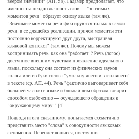
веером значений" (АП, 58). Гадамер предполагает, что
именно эта неоднозначность слов — "значимых
моментов речи" образует основу языка (там же).
"Значимые моменты речи фиксируются только в самой
речи, в ее длящейся реализации, причем моменты эти
постоянно корректируют друг друга, выстраивая
языковой контекст" (там же). Почему мы можем
воспринимать речь, как она "работает"? Речь (логос) —
доступное внешним чувствам проявление идеального
языка, поскольку она состоит из физических звуков
голоса или из букв голоса "умолкнувшего и застывшего"
в тексте (ср. АП, 44). Речь "фактично выговаривает себя
большей частью в языке и ближайшим образом говорит
способом озабоченно — осуждающего обращения к
"окружающему миру"" [4]
Подводя итоги сказанному, попытаемся схематично
представить место "слова" в совокупности языковых
феноменов. Переплетающиеся, постоянно