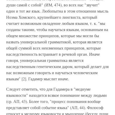
души самой с собой" (ИМ, 474), во всех нас "звучит"
один и тот же язык. Любопытна в этом отношении мысль
Ноэма Хомского, крупнейшего лингвиста, который
считает возможным овладение любым языком, т. к. "мы
созданы такими, чтобы научаться языкам, основанным на
общем множестве принципов, которые мы могли бы
назвать универсальной грамматикой, которая является
общей суммой всех неизменных принципов, которые
наследственность встраивает в речевой орган. Иначе
говоря, универсальная грамматика является
наследственным генетическим даром, который делает для
нас возможным говорить и научаться человеческим
языкам" [2]. Гадамер мыслит иначе.
Следует отметить, что для Гадамера в "медиуме
языковости" находится всякое понимание между людьми
(ср. АП, 43). Более того, "процесс понимания вообще
представляет собой событие языка" (АП, 44). Философ
относит к медиуму языковости и мышление (беседу души