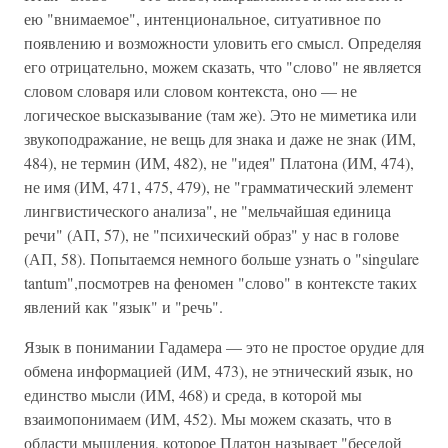
ею "внимаемое", интенциональное, ситуативное по
появлению и возможности уловить его смысл. Определяя
его отрицательно, можем сказать, что "слово" не является
словом словаря или словом контекста, оно — не
логическое высказывание (там же). Это не миметика или
звукоподражание, не вещь для знака и даже не знак (ИМ,
484), не термин (ИМ, 482), не "идея" Платона (ИМ, 474),
не имя (ИМ, 471, 475, 479), не "грамматический элемент
лингвистического анализа", не "мельчайшая единица
речи" (АП, 57), не "психический образ" у нас в голове
(АП, 58). Попытаемся немного больше узнать о "singulare
tantum",посмотрев на феномен "слово" в контексте таких
явлений как "язык" и "речь".
Язык в понимании Гадамера — это не простое орудие для
обмена информацией (ИМ, 473), не этнический язык, но
единство мысли (ИМ, 468) и среда, в которой мы
взаимопонимаем (ИМ, 452). Мы можем сказать, что в
области мышления, которое Платон называет "беседой