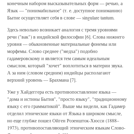
конечным набором высказывательных форм — речью, а
Язык — "понимабильное" (т. е. доступное пониманию)
Бытие осуществляет себя в слове — singulare tantum.
Здесь невольно возникает аналогия с тремя уровнями
речи ("вак") в индийской философии [6]. Слова нижнего
уровня — обыкновенные материальные фонемы или
морфемы. Слово среднее ("медха") подобно
гадамеровскому и является тем самым идеальным
смыслом, который "хочет" воплотиться в материи звука.
А за ним (словом средним) индийцы располагают
верхний уровень — Брахмана [7].
Уже у Хайдеггера есть противопоставление языка —
"дома и истины Бытия", "просто языку", "традиционному
языку с его грамматикой". Выше мы видели, как Гадамер
отделил этнические языки от Языка в широком смысле,
но еще глубже пошел Ойген Розеншток-Хюсси (1888–
1973), противопоставляющий этническим языкам Слово-