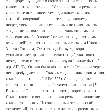
трансформирующиеся в своем значении слова-фонемы в
живом потоке — это речь. "Слово" стоит за речью и
является ее источником, тем идеальным смыслом,
который говорящий направляет к слушающему
посредством речи, играя ее словами по правилам языка и
так достигая схватывания первоначального смысла
собеседником. За "словом" стоит "язык-единство мысли
всех людей", таинственно связанный с языком Нового
Завета (Логосом). Этот язык действует, творит,
устанавливает правила, "излучает силу", указывает на
неотделимую от человеческого разума "жажду бытия"
(ср. АП, 53). Он как бы включает в себя "слово", а через
него пробуждает речь. Являясь средой взаимопонимания,
язык "говорит на нас" (ИМ, 535). Слово (singulare
tantum) — истинный способ существования языка [5].
Возможно, Слово — это активность, творческий акт
Языка, такое его воплощение, как речь — воплощение
языков этнических. Несовершенный человеческий
(этнический) язык живет таким же несовершенным и