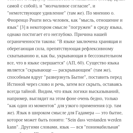
самой с собой), и "молчаливое согласие", и
"немотствующее удивление" (там же). По мнению о.
Фиоренцо Риати весь человек, как "мысль, отношение и
язык" [3] в некотором смысле "погружен" в среду языка,
однако постигает его неглубоко. Причина нашей
ограниченности такова: "В языке заключена хранящая и
оберегающая сила, препятствующая рефлексивному
схватыванию и, как бы, укрывающая в бессознательном
все, что в языке свершается" (АП, 60). Существо языка
является "скрывающе — раскрывающим" (там же),
способным вдруг "разверзнуть Бытие", поставить перед
Истиной через слово и речь, затем все скрыть, оставаясь
всегда тайной. Видим, что язык логики высказываний,
например, выглядит на этом фоне очень бедно, только
"как один из моментов" для узкого применения (ср. там
же). Язык в широком смысле для Гадамера — это бытие,
которое может быть понято: "Sein dass verstanden werden
kann". Другими словами, язык — вся "понимабильная"