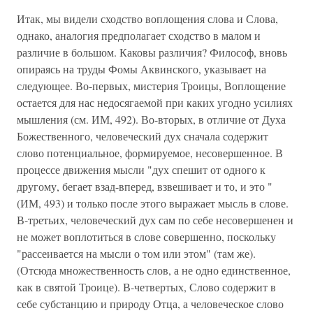
Итак, мы видели сходство воплощения слова и Слова,
однако, аналогия предполагает сходство в малом и
различие в большом. Каковы различия? Философ, вновь
опираясь на труды Фомы Аквинского, указывает на
следующее. Во-первых, мистерия Троицы, Воплощение
остается для нас недосягаемой при каких угодно усилиях
мышления (см. ИМ, 492). Во-вторых, в отличие от Духа
Божественного, человеческий дух сначала содержит
слово потенциальное, формируемое, несовершенное. В
процессе движения мысли "дух спешит от одного к
другому, бегает взад-вперед, взвешивает и то, и это "
(ИМ, 493) и только после этого выражает мысль в слове.
В-третьих, человеческий дух сам по себе несовершенен и
не может воплотиться в слове совершенно, поскольку
"рассеивается на мысли о том или этом" (там же).
(Отсюда множественность слов, а не одно единственное,
как в святой Троице). В-четвертых, Слово содержит в
себе субстанцию и природу Отца, а человеческое слово