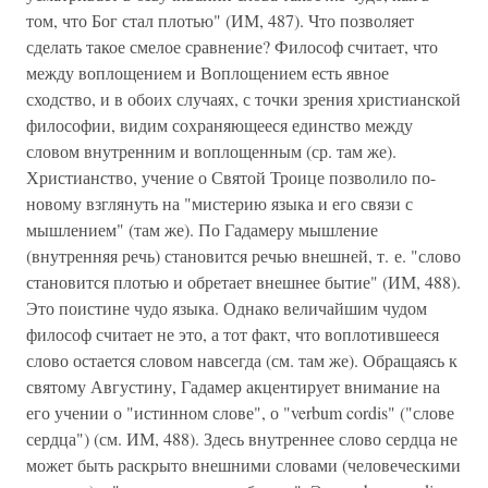
том, что Бог стал плотью" (ИМ, 487). Что позволяет
сделать такое смелое сравнение? Философ считает, что
между воплощением и Воплощением есть явное
сходство, и в обоих случаях, с точки зрения христианской
философии, видим сохраняющееся единство между
словом внутренним и воплощенным (ср. там же).
Христианство, учение о Святой Троице позволило по-
новому взглянуть на "мистерию языка и его связи с
мышлением" (там же). По Гадамеру мышление
(внутренняя речь) становится речью внешней, т. е. "слово
становится плотью и обретает внешнее бытие" (ИМ, 488).
Это поистине чудо языка. Однако величайшим чудом
философ считает не это, а тот факт, что воплотившееся
слово остается словом навсегда (см. там же). Обращаясь к
святому Августину, Гадамер акцентирует внимание на
его учении о "истинном слове", о "verbum cordis" ("слове
сердца") (см. ИМ, 488). Здесь внутреннее слово сердца не
может быть раскрыто внешними словами (человеческими