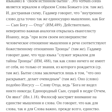
языками) в "своем истинном бытии". Это verbum cordis
является зеркалом и образом Слова Божьего (см. там же).
И, достраивая схему, Гадамер говорит, что "внутреннее
слово духа точно так же единосущно мышлению, как Бог
— Сын Богу — Отцу" (ИМ,489). Действительно,
невероятно важная аналогия открылась евангелисту
Иоанну, ведь "при всем своем несовершенстве
человеческое отношение мышления и речи соответствуют
божественному отношению Троицы" (там же). Гадамер
говорит даже, что чудо языка "служит зеркалом для
тайны Троицы" (ИМ, 488), так как слово ничего не имеет
от себя, но только от знания, из которого рождается (ср.
там же). Бытие слова заключается лишь в том, "что оно
раскрывает, делает очевидным" (там же). Оно (слово)
подобно Иисусу — Слову Отца, ведь "Бога не видел
никто никогда; Единородный Сын, сущий в недре Отчем,
Он явил" (Ин.1.18). Философ заостряет внимание на
единстве мышления и слова. Он говорит, что как для
слова, так и для Слова важно, прежде всего, единство.