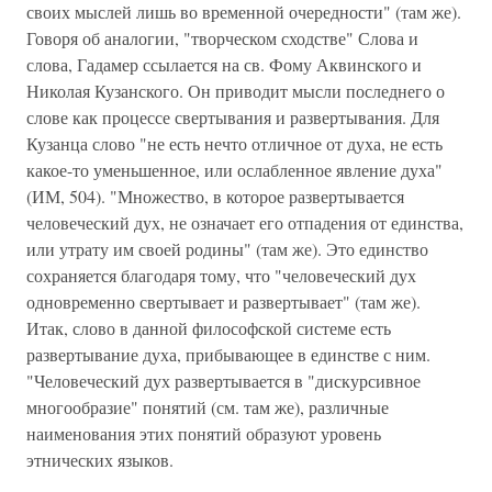
своих мыслей лишь во временной очередности" (там же).
Говоря об аналогии, "творческом сходстве" Слова и
слова, Гадамер ссылается на св. Фому Аквинского и
Николая Кузанского. Он приводит мысли последнего о
слове как процессе свертывания и развертывания. Для
Кузанца слово "не есть нечто отличное от духа, не есть
какое-то уменьшенное, или ослабленное явление духа"
(ИМ, 504). "Множество, в которое развертывается
человеческий дух, не означает его отпадения от единства,
или утрату им своей родины" (там же). Это единство
сохраняется благодаря тому, что "человеческий дух
одновременно свертывает и развертывает" (там же).
Итак, слово в данной философской системе есть
развертывание духа, прибывающее в единстве с ним.
"Человеческий дух развертывается в "дискурсивное
многообразие" понятий (см. там же), различные
наименования этих понятий образуют уровень
этнических языков.