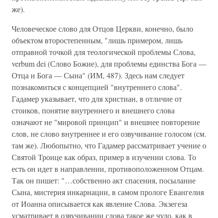
же).
Человеческое слово для Отцов Церкви, конечно, было
объектом второстепенным, "лишь примером, лишь
отправной точкой для теологической проблемы Слова,
verbum dei (Слово Божие), для проблемы единства Бога —
Отца и Бога — Сына" (ИМ, 487). Здесь нам следует
познакомиться с концепцией "внутреннего слова".
Гадамер указывает, что для христиан, в отличие от
стоиков, понятие внутреннего и внешнего слова
означают не "мировой принцип" и внешнее повторение
слов, не слово внутреннее и его озвучивание голосом (см.
там же). Любопытно, что Гадамер рассматривает учение о
Святой Троице как образ, пример в изучении слова. То
есть он идет в направлении, противоположенном Отцам.
Так он пишет: "…собственно акт спасения, посылание
Сына, мистерия инкарнации, в самом прологе Евангелия
от Иоанна описывается как явление Слова. Экзегеза
усматривает в озвучивании слова такое же чудо, как в