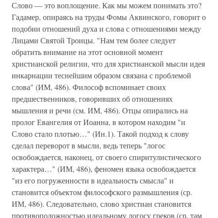
Слово — это воплощение. Как мы можем понимать это?
Гадамер, опираясь на труды Фомы Аквинского, говорит о
подобии отношений духа и слова с отношениями между
Лицами Святой Троицы. "Нам тем более следует
обратить внимание на этот основной момент
христианской религии, что для христианской мысли идея
инкарнации теснейшим образом связана с проблемой
слова" (ИМ, 486). Философ вспоминает своих
предшественников, говоривших об отношениях
мышления и речи (см. ИМ, 486). Отцы опирались на
пролог Евангелия от Иоанна, в котором находим "и
Слово стало плотью…" (Ин.1). Такой подход к слову
сделал переворот в мысли, ведь теперь "логос
освобождается, наконец, от своего спиритулистического
характера…" (ИМ, 486), феномен языка освобождается
"из его погруженности в идеальность смысла" и
становится объектом философского размышления (ср.
ИМ, 486). Следовательно, слово христиан становится
противоположностью идеальному логосу греков (ср. там