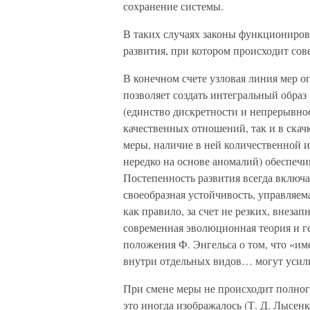
сохранение системы.
В таких случаях законы функциониро
развития, при котором происходит со
В конечном счете узловая линия мер о
позволяет создать интегральный обра
(единство дискретности и непрерывнос
качественных отношений, так и в скач
меры, наличие в ней количественной и
нередко на основе аномалий) обеспечи
Постепенность развития всегда включа
своеобразная устойчивость, управляема
как правило, за счет не резких, внеза
современная эволюционная теория и г
положения Ф. Энгельса о том, что «и
внутри отдельных видов… могут усилив
При смене меры не происходит полног
это иногда изображалось (Т. Д. Лысенк