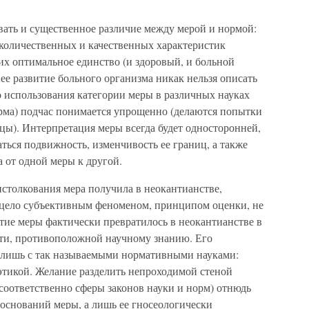
вать и существенное различие между мерой и нормой:
 количественных и качественных характеристик
 их оптимальное единство (и здоровый, и больной
ее развитие больного организма никак нельзя описать
о использования категории меры в различных науках
орма) подчас понимается упрощенно (делаются попытки
цы). Интерпретация меры всегда будет односторонней,
аться подвижность, изменчивость ее границ, а также
 от одной меры к другой.
столкования мера получила в неокантианстве,
сецело субъективным феноменом, принципом оценки, не
ие меры фактически превратилось в неокантианстве в
и, противоположной научному знанию. Его
 лишь с так называемыми нормативными науками:
этикой. Желание разделить непроходимой стеной
соответственно сферы законов науки и норм) отнюдь
оснований меры, а лишь ее гносеологически