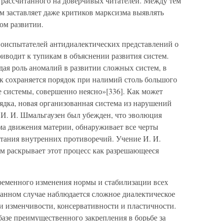
 рассчитанного на доверчивых читателей. Между тем
м заставляет даже критиков марксизма выявлять
ом развитии.
воиспытателей антидиалектических представлений о
иводит к тупикам в объяснении развития систем.
дая роль аномалий в развитии сложных систем, в
к сохраняется порядок при налимий столь большого
не системы, совершенно неясно»[336]. Как может
ядка, новая организованная система из нарушений
. И. Шмальгаузен был убежден, что эволюция
ма движения материи, обнаруживает все черты
стания внутренних противоречий. Учение И. И.
м раскрывает этот процесс как разрешающееся
ременного изменения нормы и стабилизации всех
анном случае наблюдается сложное диалектическое
и изменчивости, консервативности и пластичности.
базе преимущественного закрепления в борьбе за