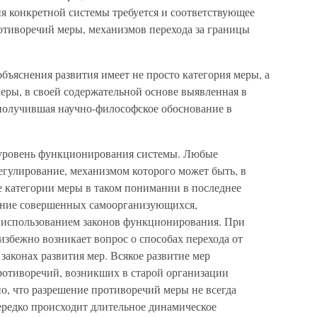
я конкретной системы требуется и соответствующее
отиворечий меры, механизмов перехода за границы
объяснения развития имеет не просто категория меры, а
еры, в своей содержательной основе выявленная в
 получившая научно-философское обоснование в
 уровень функционирования системы. Любые
егулирование, механизмом которого может быть, в
е категории меры в таком понимании в последнее
дание совершенных самоорганизующихся,
 использованием законов функционирования. При
збежно возникает вопрос о способах перехода от
 законах развития мер. Всякое развитие мер
противоречий, возникших в старой организации
рно, что разрешение противоречий меры не всегда
ередко происходит длительное динамическое