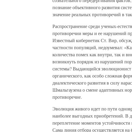
сознательного передергивания фактов,
познание объективного развития систе
значение реальных противоречий в так
Распространение среди ученых-естест
противоречии меры и ее нарушений пр
Известный кибернетик Ст. Вир, обсуж
частности популяций, недоумевал: «Ка
количества помех как внутри, так и в
возникнуть порядок из нарушений пор
системы? Выдающийся эволюционист И
органического, как особо сложная фор
диалектического развития в силу нара
Шмальгаузена о смене адаптивных нор
противоречие.
Эволюция живого идет по пути однов
наиболее выгодных приобретений. В д
переплетение моментов устойчивости 
Сама линия отбора осуществляется на 