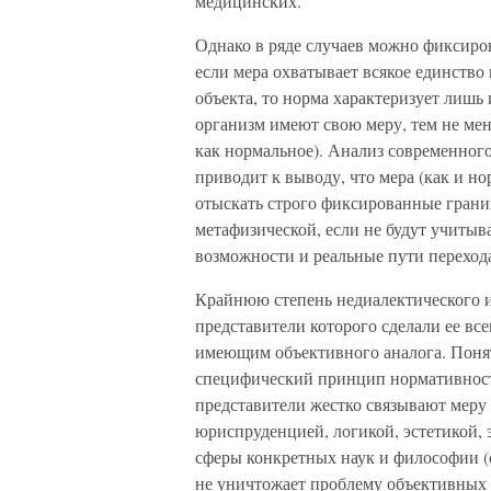
медицинских.
Однако в ряде случаев можно фиксиро
если мера охватывает всякое единство
объекта, то норма характеризует лишь
организм имеют свою меру, тем не мен
как нормальное). Анализ современног
приводит к выводу, что мера (как и н
отыскать строго фиксированные грани
метафизической, если не будут учитыв
возможности и реальные пути перехода
Крайнюю степень недиалектического и
представители которого сделали ее в
имеющим объективного аналога. Понят
специфический принцип нормативност
представители жестко связывают меру
юриспруденцией, логикой, эстетикой, 
сферы конкретных наук и философии (
не уничтожает проблему объективных 