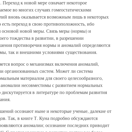
 Переход к новой мере означает некоторое
аемое во многих случаях гомеостатическими
лий вновь оказывается возможным лишь в некоторых
р есть переход в свою противоположность, ибо
я основой новой меры. Связь меры (нормы) и
оего тождества в развитии, в разрешении
ешения противоречия нормы и аномалий определяются
мы, так и внешними условиями существования.
яется вопрос о механизмах включения аномалий,
и организованных систем. Может ли система
номальным материалом для своего целесообразного,
и аномалии несовместимы с развитием нормальных
о дискутируется в литературе по проблемам развития
ания.
ушений осознают ныне и некоторые ученые, далекие от
ов. Так, в книге Т. Куна подробно обсуждаются
проявляются аномалии; осознание последних приводит