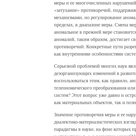
меры и ее многочисленных нарушений.
«затухание» противоречий, поддержив
механизмами, но регулирование анома
пределах, в диапазоне меры. Смена ме
аномальное в прежней мере становитс
аномалий, таким образом, достигает св
противоречий. Конкретные пути разр
как внутренними особенностями систе
Серьезной проблемой многих наук явл
дезорганизующих изменений в развити
воспользоваться этим, как правило, а
телеономического преобразования ил
систем? Этот вопрос уже давно и остр
как материальных объектов, так и позн
Значение противоречия меры и ее нар
диалектико-материалистических взгляд
парадигмы в науке, на фоне которых 