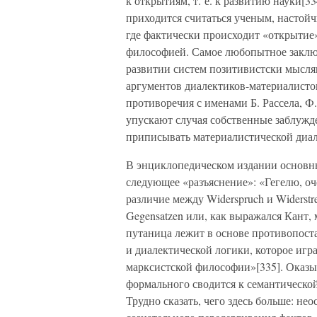
к открытиям, т. е. к развитию науки[3
приходится считаться ученым, настой
где фактически происходит «открытие
философией. Самое любопытное заключ
развитии систем позитивистски мыслящ
аргументов диалектиков-материалистов,
противоречия с именами Б. Рассела, Ф.
упускают случая собственные заблужд
приписывать материалистической диал
В энциклопедическом издании основны
следующее «разъяснение»: «Гегелю, оч
различие между Widerspruch и Widerst
Gegensatzen или, как выражался Кант, ме
путаница лежит в основе противопост
и диалектической логики, которое игр
марксистской философии»[335]. Оказы
формального сводится к семантическо
Трудно сказать, чего здесь больше: н