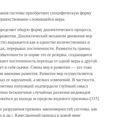
вания системы приобретают специфическую форму
вершенствование сложившейся меры.
пределяет общую форму диалектического процесса,
з развития. Диалектический механизм движения мер
ти) выражается как в единстве количественных и
ках, перерывах постепенности. Размытость границ
збыточности (в норме это ее резервы, создающиеся
вают постепенность перехода от одной меры к другой.
ет в себя скачки. Смена мер в развитии — это тоже
я законами развития. Развитие мер осуществляется,
пных ее нарушений, а мелких изменений. В частности,
енетика популяций подтвердили глубокий смысл
менно бесконечные случайные различия индивидов
аться до выхода за пределы видового признака»[333].
о разрушения прежних закономерностей системы, как
о и др.). Качественный переход к новой мере