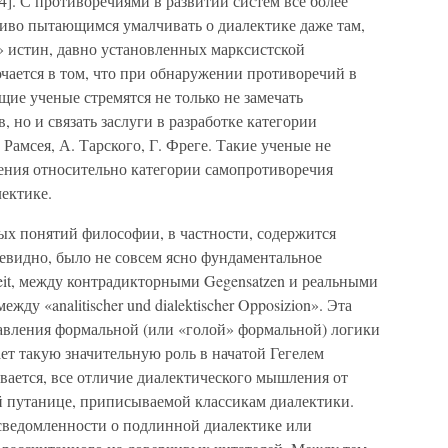
34]. С противоречиями в развитии систем все более
чиво пытающимся умалчивать о диалектике даже там,
» истин, давно установленных марксистской
ается в том, что при обнаружении противоречий в
ие ученые стремятся не только не замечать
 но и связать заслуги в разработке категории
 Рамсея, А. Тарского, Г. Фреге. Такие ученые не
ения относительно категории самопротиворечия
ектике.
х понятий философии, в частности, содержится
евидно, было не совсем ясно фундаментальное
reit, между контрадикторными Gegensatzen и реальными
жду «analitischer und dialektischer Opposizion». Эта
авления формальной (или «голой» формальной) логики
ает такую значительную роль в начатой Гегелем
вается, все отличие диалектического мышления от
й путанице, приписываемой классикам диалектики.
еосведомленности о подлинной диалектике или