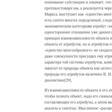
понимание субстанции и означает, что 
противостоящее им, а реализуется чере
Маркса, выступает как «единство мног
есть синтез многих определений, след
экономическим категориям атрибут «не
одностороннее отношение уже данного 
принцип взаимозависимости объекта и 
объекта от атрибутов, но и атрибутов о
«единство многообразного» не сводится
даже совокупности присущих ему атри
характера той системы атрибутов, комп
зависит от природы объекта как целог
природы его атрибутов включено В. И
диалектики[29].
Из взаимозависимости объекта и его 
чтобы познать объект, надо его сначал
составляющие его атрибуты, а затем м
анализа и синтеза). Мысленное «расще