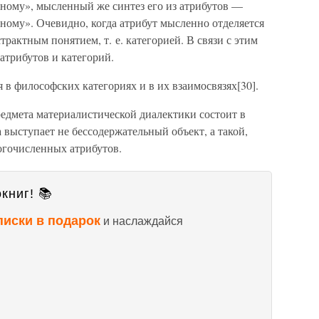
тному», мысленный же синтез его из атрибутов —
ному». Очевидно, когда атрибут мысленно отделяется
трактным понятием, т. е. категорией. В связи с этим
атрибутов и категорий.
 в философских категориях и в их взаимосвязях[30].
редмета материалистической диалектики состоит в
 выступает не бессодержательный объект, а такой,
огочисленных атрибутов.
книг! 📚
писки в подарок
и наслаждайся