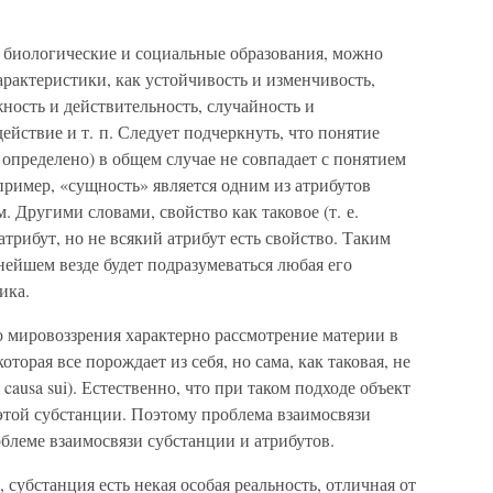
 биологические и социальные образования, можно
арактеристики, как устойчивость и изменчивость,
ность и действительность, случайность и
ействие и т. п. Следует подчеркнуть, что понятие
ь определено) в общем случае не совпадает с понятием
пример, «сущность» является одним из атрибутов
м. Другими словами, свойство как таковое (т. е.
атрибут, но не всякий атрибут есть свойство. Таким
нейшем везде будет подразумеваться любая его
ика.
о мировоззрения характерно рассмотрение материи в
которая все порождает из себя, но сама, как таковая, не
causa sui). Естественно, что при таком подходе объект
этой субстанции. Поэтому проблема взаимосвязи
облеме взаимосвязи субстанции и атрибутов.
убстанция есть некая особая реальность, отличная от