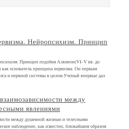
ервизма. Нейропсихизм. Принцип
опсихизм. Принцип подобия Алкмеон(VI–V вв. до
ии как основатель принципа нервизма. Он первым
озга и нервной системы в целом.Ученый впервые дал
 взаимозависимости между
лесными явлениями
мости между душевной жизнью и телесными
ское наблюдение, как известно, ближайшим образом