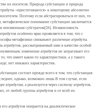
стве их носителя. Природа субстанции и природа
 Атрибуты «пристегиваются» к некоторому абсолютно
осителем. Поэтому если абстрагироваться от них, то
м, метафизическое понимание субстанции заключается
 и неизменным субстратом[26]. Независимость
трибутов особенно ярко проявляется в том, что с
лософы-метафизики связывают различные атрибуты.
ь атрибутов, рассматриваемый ими в качестве особой
неизменным; изменение атрибутов не затрагивает его
то, что имеет какие-то характеристики, а у такого
виде, нет никаких характеристик.
бстанции состоит прежде всего в том, что субстанция
следнее, однако, возможно лишь В том случае, если
ее атрибутам, а реализуется через
систему
атрибутов,
их, от любой группы атрибутов и от всей их
его атрибутов опирается на диалектическое