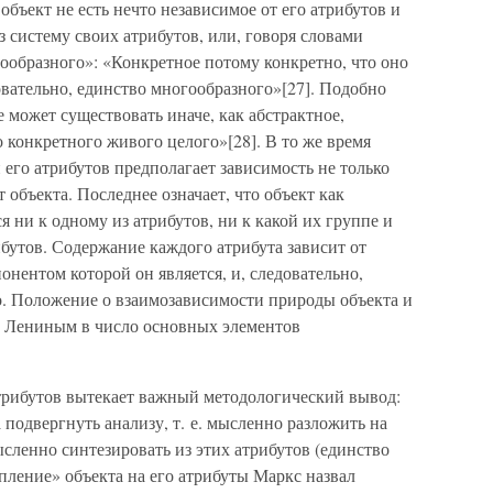
объект не есть нечто независимое от его атрибутов и
з систему своих атрибутов, или, говоря словами
ообразного»: «Конкретное потому конкретно, что оно
овательно, единство многообразного»[27]. Подобно
 может существовать иначе, как абстрактное,
конкретного живого целого»[28]. В то же время
его атрибутов предполагает зависимость не только
т объекта. Последнее означает, что объект как
 ни к одному из атрибутов, ни к какой их группе и
бутов. Содержание каждого атрибута зависит от
онентом которой он является, и, следовательно,
о. Положение о взаимозависимости природы объекта и
. Лениным в число основных элементов
атрибутов вытекает важный методологический вывод:
а подвергнуть анализу, т. е. мысленно разложить на
ысленно синтезировать из этих атрибутов (единство
пление» объекта на его атрибуты Маркс назвал