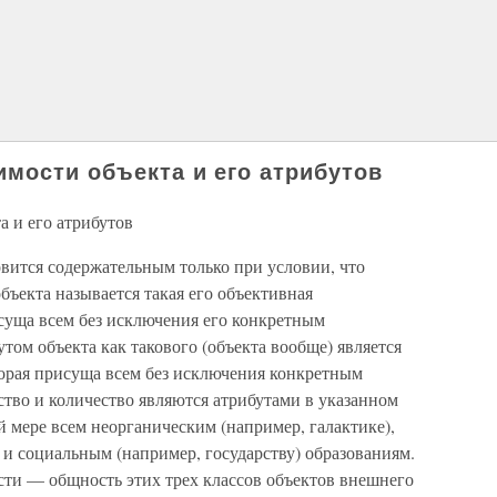
имости объекта и его атрибутов
 и его атрибутов
вится содержательным только при условии, что
бъекта называется такая его объективная
исуща всем без исключения его конкретным
том объекта как такового (объекта вообще) является
торая присуща всем без исключения конкретным
ство и количество являются атрибутами в указанном
 мере всем неорганическим (например, галактике),
и социальным (например, государству) образованиям.
сти — общность этих трех классов объектов внешнего