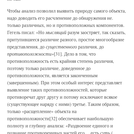
Чтобы анализ позволил выявить природу самого объекта,
надо доводить его расчленение до обнаружения не.
только различных, но и противоположных компонентов.
Гегель писал: «Но
мыслящий
разум заостряет, так сказать,
притупившееся различие разного, простое многообразие
представления, до
существенного
различия, до
противоположности»
[31]. Дело в том, что
противоположность есть крайняя степень различия,
поэтому только различие, доведенное до
противоположности, является законченным
(завершенным). При этом особый интерес представляет
выявление таких противоположностей, которые
противоречат друг другу и потому исключают всякое
(существующее наряду с ними) третье. Таким образом,
только «расщепление» объекта на
противоположности[32] обеспечивает наибольшую
полноту и глубину анализа: «Раздвоение единого и
познание противоречивых частей его… есть
суть
(…