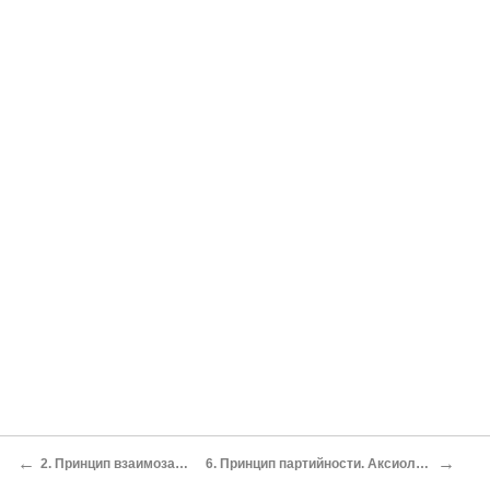
←
→
2. Принцип взаимозависимости объекта и его атрибутов
6. Принцип партийности. Аксиологический и социологический аспекты диалектики