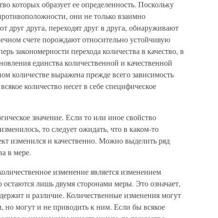
во которых образует ее определенность. Поскольку
противоположности, они не только взаимно
т друг друга, переходят друг в друга, обнаруживают
онечном счете порождают относительно устойчивую
ерь закономерности перехода количества в качество, в
ановления единства количественной и качественной
ном количестве выражена прежде всего зависимость
 всякое количество несет в себе специфическое
ическое значение. Если то или иное свойство
зменилось, то следует ожидать, что в каком-то
кт изменился и качественно. Можно выделить ряд
ва в мере.
 количественное изменение является изменением
о остаются лишь двумя сторонами меры. Это означает,
одержит и различие. Количественные изменения могут
 но могут и не приводить к ним. Если бы всякое