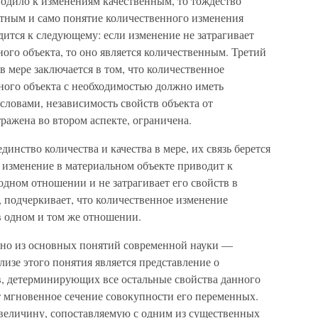
водило к изменениям качественным, то тождество
ютным и само понятие количественного изменения
дится к следующему: если изменение не затрагивает
ого объекта, то оно является количественным. Третий
 в мере заключается в том, что количественное
ного объекта с необходимостью должно иметь
овами, независимость свойств объекта от
ражена во втором аспекте, ограничена.
инство количества и качества в мере, их связь берется
 изменение в материальном объекте приводит к
дном отношении и не затрагивает его свойств в
, подчеркивает, что количественное изменение
 в одном и том же отношении.
дно из основных понятий современной науки —
изе этого понятия является представление о
в, детерминирующих все остальные свойства данного
 мгновенное сечение совокупности его переменных.
величину, сопоставляемую с одним из существенных