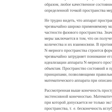
образом, любое качественное состояни
определенной точкой пространства ме
Не трудно видеть, что аппарат простр
чрезвычайно широко применяемому мат
частности фазового пространства. Зна
меры заключается в том, что он получе
количества и их взаимосвязи. В проти
N-мерного пространства строится форм
чрезвычайно затрудняет понимание его
идеализации аппарата N-мерного про
объектам. Пространство состояний и 
принципами, позволяющими правильно
математического аппарата при описан
Рассмотренная выше конечность простр
экстенсивной конечностью. Математич
при которой допускается не только эк
пространства, т. е. бесконечность вгл