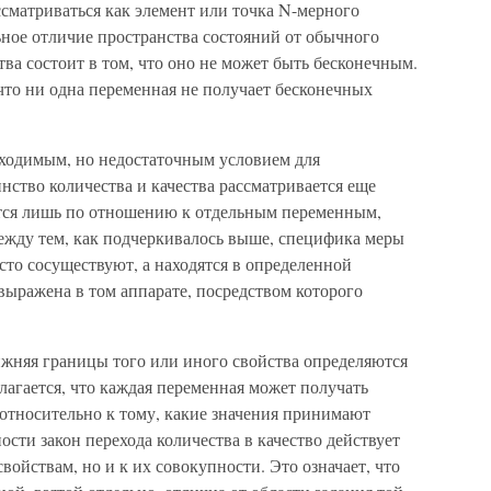
сматриваться как элемент или точка N-мерного
ное отличие пространства состояний от обычного
ва состоит в том, что оно не может быть бесконечным.
 что ни одна переменная не получает бесконечных
бходимым, но недостаточным условием для
нство количества и качества рассматривается еще
рется лишь по отношению к отдельным переменным,
жду тем, как подчеркивалось выше, специфика меры
осто сосуществуют, а находятся в определенной
выражена в том аппарате, посредством которого
ижняя границы того или иного свойства определяются
агается, что каждая переменная может получать
езотносительно к тому, какие значения принимают
ости закон перехода количества в качество действует
войствам, но и к их совокупности. Это означает, что