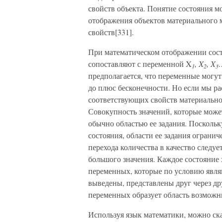
свойств объекта. Понятие состояния 
отображения объектов материального 
свойств[331].
При математическом отображении сост
сопоставляют с переменной X
, X
, X
1
2
3
предполагается, что переменные могу
до плюс бесконечности. Но если мы р
соответствующих свойств материально
Совокупность значений, которые може
обычно областью ее задания. Посколь
состояния, области ее задания ограниче
перехода количества в качество следуе
большого значения. Каждое состояние
переменных, которые по условию явля
выведены, представлены друг через д
переменных образует область возможн
Используя язык математики, можно ска