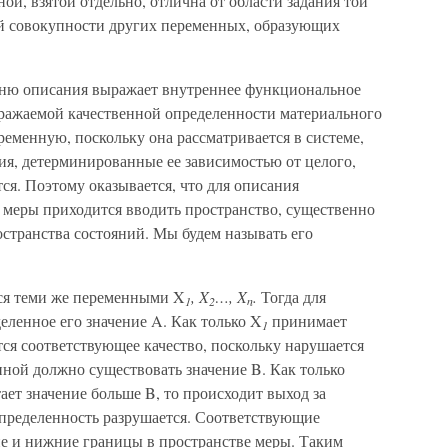
ой, взятой отдельно, отлична от области задания той
ой совокупности других переменных, образующих
вню описания выражает внутреннее функциональное
ображаемой качественной определенности материального
ременную, поскольку она рассматривается в системе,
я, детерминированные ее зависимостью от целого,
ся. Поэтому оказывается, что для описания
 меры приходится вводить пространство, существенно
странства состояний. Мы будем называть его
ся теми же переменными X
, X
…, X
.
Тогда для
1
2
n
ленное его значение A. Как только X
принимает
1
тся соответствующее качество, поскольку нарушается
нной должно существовать значение B. Как только
ет значение больше B, то происходит выход за
определенность разрушается. Соответствующие
е и нижние границы в пространстве меры. Таким