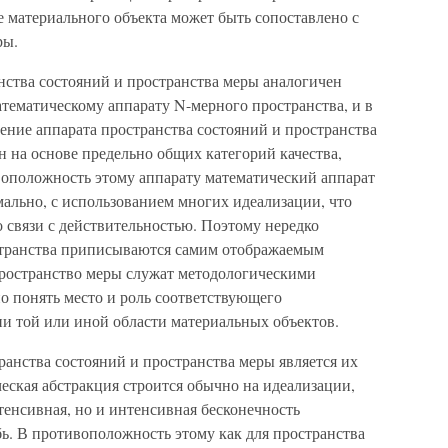
е материального объекта может быть сопоставлено с
ры.
анства состояний и пространства меры аналогичен
ематическому аппарату N-мерного пространства, и в
чение аппарата пространства состояний и пространства
н на основе предельно общих категорий качества,
воположность этому аппарату математический аппарат
ально, с использованием многих идеализации, что
 связи с действительностью. Поэтому нередко
странства приписываются самим отображаемым
пространство меры служат методологическими
 понять место и роль соответствующего
ии той или иной области материальных объектов.
анства состояний и пространства меры является их
еская абстракция строится обычно на идеализации,
стенсивная, но и интенсивная бесконечность
убь. В противоположность этому как для пространства