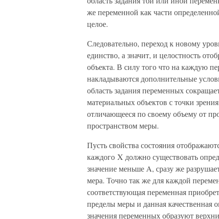
область задания той или иной переменн
же переменной как части определенн
целое.
Следовательно, переход к новому уро
единство, а значит, и целостность от
объекта. В силу того что на каждую пе
накладываются дополнительные услови
область задания переменных сокращает
материальных объектов с точки зрения
отличающееся по своему объему от про
пространством меры.
Пусть свойства состояния отображают
каждого X должно существовать опреде
значение меньше A, сразу же разрушае
мера. Точно так же для каждой переме
соответствующая переменная приобрета
пределы меры и данная качественная 
значения переменных образуют верхни