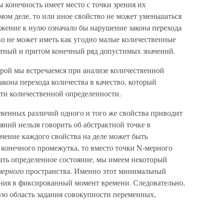
ы конечность имеет место с точки зрения их
мом деле, то или иное свойство не может уменьшаться
жение к нулю означало бы нарушение закона перехода
тво не может иметь как угодно малые количественные
ретный и притом конечный ряд допустимых значений.
торой мы встречаемся при анализе количественной
акона перехода количества в качество, который
сти количественной определенности.
твенных различий одного и того же свойства приводит
ояний нельзя говорить об абстрактной точке в
чение каждого свойства на деле может быть
 конечного промежутка, то вместо точки N-мерного
ать определенное состояние, мы имеем некоторый
мерного
пространства. Именно этот минимальный
яния в фиксированный момент времени. Следовательно,
ю область задания совокупности переменных,