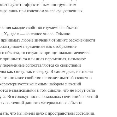
может служить эффективным инструментом
мира лишь при конечном числе существенных
ояния каждое свойство изучаемого объекта
…,
X
, где n — конечное число. Обычно
n
т принимать любые значения от минус бесконечности
ассматриваем переменные как отображение
го объекта, то ситуация принципиально меняется.
т принимать та или иная переменная, называют
ку переменные сопоставляются со свойствами
ны как снизу, так и сверху. В самом деле, из закона
т, что никакое свойство не может иметь бесконечно
 характеризуется конечным набором значений
ются независимыми в том смысле, что не могут быть
руга. Вся совокупность возможных сочетаний значений
ых состояний данного материального объекта.
зать, что мы имеем дело с пространством состояний.