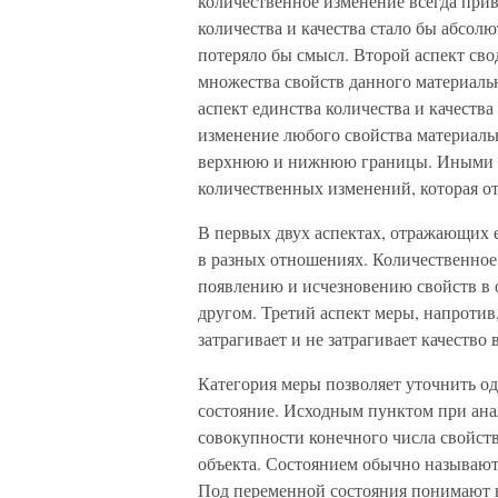
количественное изменение всегда при
количества и качества стало бы абсол
потеряло бы смысл. Второй аспект сво
множества свойств данного материальн
аспект единства количества и качества
изменение любого свойства материаль
верхнюю и нижнюю границы. Иными сл
количественных изменений, которая от
В первых двух аспектах, отражающих ед
в разных отношениях. Количественное
появлению и исчезновению свойств в о
другом. Третий аспект меры, напротив
затрагивает и не затрагивает качество
Категория меры позволяет уточнить о
состояние. Исходным пунктом при анал
совокупности конечного числа свойст
объекта. Состоянием обычно называют
Под переменной состояния понимают 