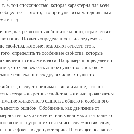
т. е. той способностью, которая характерна для всей
в обществе — это то, что присуще всем материальным
мя и т. д.
чном, как реальность действительности, отражается в
е познания. Познать определенность исследуемого
ие свойства, которые позволяют отнести его к
того, определить те особенные свойства, которые
их явлений этого же класса. Например, в определении
ние, что человек есть живое существо, а видовым
чают человека от всех других живых существ.
свойства, следует принимать во внимание, что нет
есть всегда конкретные свойства, которые проявляются
нимание конкретного единства общего и особенного
ать многих ошибок. Обобщение, как движение от
омерностей, как движение поисковой мысли от общего
тановлению внутренних связей исследуемого явления,
знанные факты в единую теорию. Настоящее познание