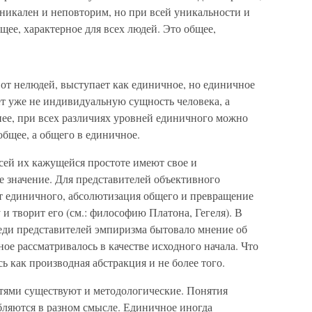
никален и неповторим, но при всей уникальности и
ее, характерное для всех людей. Это общее,
 от нелюдей, выступает как единичное, но единичное
т уже не индивидуальную сущность человека, а
нее, при всех различиях уровней единичного можно
общее, а общего в единичное.
сей их кажущейся простоте имеют свое и
е значение. Для представителей объективного
т единичного, абсолютизация общего и превращение
 и творит его (см.: философию Платона, Гегеля). В
еди представителей эмпиризма бытовало мнение об
ое рассматривалось в качестве исходного начала. Что
ь как производная абстракция и не более того.
тями существуют и методологические. Понятия
бляются в разном смысле. Единичное иногда