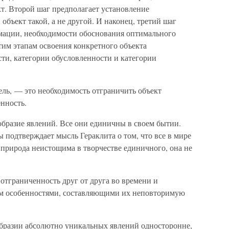
т. Второй шаг предполагает установление
объект такой, а не другой. И наконец, третий шаг
мации, необходимости обоснования оптимального
тим этапам освоения конкретного объекта
ти, категории обусловленности и категории
тель, — это необходимость отграничить объект
енность.
образие явлений. Все они единичны в своем бытии.
 подтверждает мысль Гераклита о том, что все в мире
 природа неистощима в творчестве единичного, она не
тграниченность друг от друга во времени и
им особенностями, составляющими их неповторимую
образии абсолютно уникальных явлений односторонне,