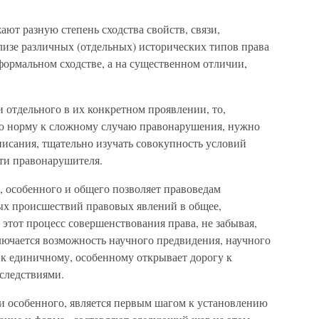
ают разную степень сходства свойств, связи,
лизе различных (отдельных) исторических типов права
формальном сходстве, а на существенном отличии,
и отдельного в их конкретном проявлении, то,
ю норму к сложному случаю правонарушения, нужно
писания, тщательно изучать совокупность условий
ти правонарушителя.
, особенного и общего позволяет правоведам
ых происшествий правовых явлений в общее,
 этот процесс совершенствования права, не забывая,
лючается возможность научного предвидения, научного
 к единичному, особенному открывает дорогу к
следствиями.
 и особенного, является первым шагом к установлению