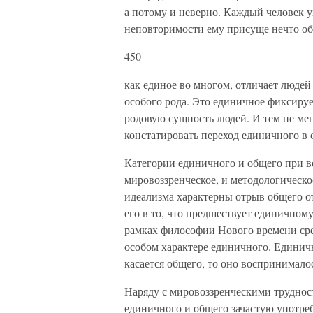
а потому и неверно. Каждый человек у
неповторимости ему присуще нечто общ
450
как единое во многом, отличает людей
особого рода. Это единичное фиксируе
родовую сущность людей. И тем не ме
констатировать переход единичного в 
Категории единичного и общего при в
мировоззренческое, и методологическо
идеализма характерны отрыв общего о
его в то, что предшествует единичному
рамках философии Нового времени ср
особом характере единичного. Единичн
касается общего, то оно воспринималос
Наряду с мировоззренческими труднос
единичного и общего зачастую употре