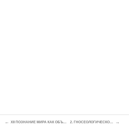
←
→
XII ПОЗНАНИЕ МИРА КАК ОБЪЕКТ ФИЛОСОФСКОГО АНАЛИЗА
2. ГНОСЕОЛОГИЧЕСКОЕ ОТНОШЕНИЕ К БЫТИЮ