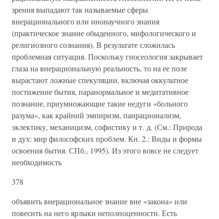
зрения выпадают так называемые сферы
внерационального или инонаучного знания
(практическое знание обыденного, мифологического и
религиозного сознания). В результате сложилась
проблемная ситуация. Поскольку гносеология закрывает
глаза на внерациональную реальность, то на ее поле
вырастают ложные спекуляции, включая оккультное
постижение бытия, паранормальное и медитативное
познание, приумножающие такие недуги «больного
разума», как крайний эмпиризм, панрационализм,
эклектику, механицизм, софистику и т. д. (См.: Природа
и дух: мир философских проблем. Кн. 2.: Виды и формы
освоения бытия. СПб., 1995). Из этого вовсе не следует
необходимость
378
объявить внерациональное знание вне «закона» или
повесить на него ярлыки неполноценности. Есть