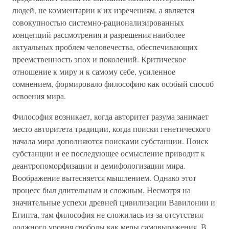
людей, не комментарии к их изречениям, а является
совокупностью системно-рационализированных
концепций рассмотрения и разрешения наиболее
актуальных проблем человечества, обеспечивающих
преемственность эпох и поколений. Критическое
отношение к миру и к самому себе, усиленное
сомнением, формировало философию как особый способ
освоения мира.
Философия возникает, когда авторитет разума занимает
место авторитета традиции, когда поиски генетического
начала мира дополняются поисками субстанции. Поиск
субстанции и ее последующее осмысление приводит к
деантропоморфизации и демифологизации мира.
Воображение вытесняется мышлением. Однако этот
процесс был длительным и сложным. Несмотря на
значительные успехи древней цивилизации Вавилонии и
Египта, там философия не сложилась из-за отсутствия
должного уровня свободы как меры самовыражения. В