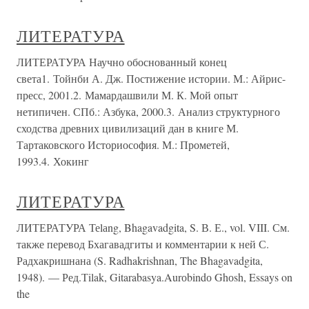
ЛИТЕРАТУРА
ЛИТЕРАТУРА Научно обоснованный конец
света1. Тойнби А. Дж. Постижение истории. М.: Айрис-
пресс, 2001.2. Мамардашвили М. К. Мой опыт
нетипичен. СПб.: Азбука, 2000.3. Анализ структурного
сходства древних цивилизаций дан в книге М.
Тартаковского Историософия. М.: Прометей,
1993.4. Хокинг
ЛИТЕРАТУРА
ЛИТЕРАТУРА Теlаng, Bhagavadgita, S. В. Е., vol. VIII. См.
также перевод Бхагавадгиты и комментарии к ней С.
Радхакришнана (S. Radhakrishnan, The Bhagavadgita,
1948). — Ред.Тilak, Gitarabasya.Aurоbindо Ghоsh, Essays on
the