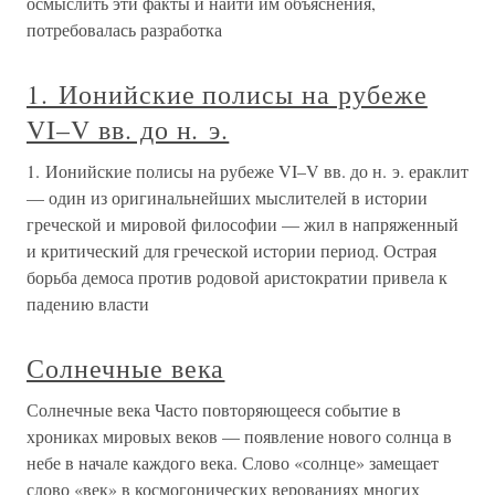
осмыслить эти факты и найти им объяснения,
потребовалась разработка
1. Ионийские полисы на рубеже
VI–V вв. до н. э.
1. Ионийские полисы на рубеже VI–V вв. до н. э. ераклит
— один из оригинальнейших мыслителей в истории
греческой и мировой философии — жил в напряженный
и критический для греческой истории период. Острая
борьба демоса против родовой аристократии привела к
падению власти
Солнечные века
Солнечные века Часто повторяющееся событие в
хрониках мировых веков — появление нового солнца в
небе в начале каждого века. Слово «солнце» замещает
слово «век» в космогонических верованиях многих