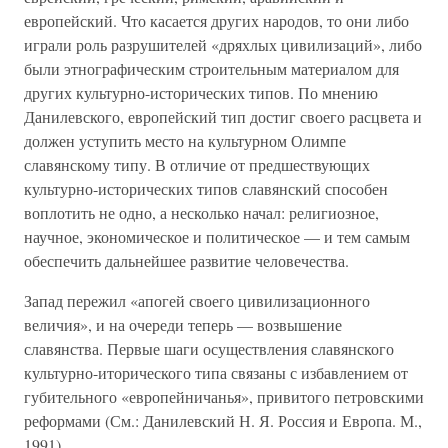
европейский. Что касается других народов, то они либо
играли роль разрушителей «дряхлых цивилизаций», либо
были этнографическим строительным материалом для
других культурно-исторических типов. По мнению
Данилевского, европейский тип достиг своего расцвета и
должен уступить место на культурном Олимпе
славянскому типу. В отличие от предшествующих
культурно-исторических типов славянский способен
воплотить не одно, а несколько начал: религиозное,
научное, экономическое и политическое — и тем самым
обеспечить дальнейшее развитие человечества.
Запад пережил «апогей своего цивилизационного
величия», и на очереди теперь — возвышение
славянства. Первые шаги осуществления славянского
культурно-иторического типа связаны с избавлением от
губительного «европейничанья», привитого петровскими
реформами (См.: Данилевский Н. Я. Россия и Европа. М.,
1991).