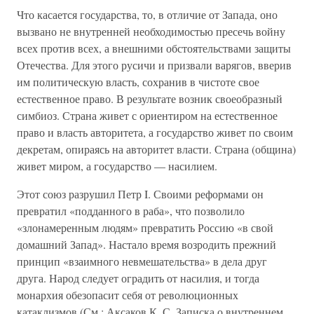
Что касается государства, то, в отличие от Запада, оно
вызвано не внутренней необходимостью пресечь войну
всех против всех, а внешними обстоятельствами защиты
Отечества. Для этого русичи и призвали варягов, вверив
им политическую власть, сохранив в чистоте свое
естественное право. В результате возник своеобразный
симбиоз. Страна живет с ориентиром на естественное
право и власть авторитета, а государство живет по своим
декретам, опираясь на авторитет власти. Страна (община)
живет миром, а государство — насилием.
Этот союз разрушил Петр I. Своими реформами он
превратил «подданного в раба», что позволило
«злонамеренным людям» превратить Россию «в свой
домашний Запад». Настало время возродить прежний
принцип «взаимного невмешательства» в дела друг
друга. Народ следует оградить от насилия, и тогда
монархия обезопасит себя от революционных
катаклизмов (См.: Аксаков К. С. Записка о внутреннем