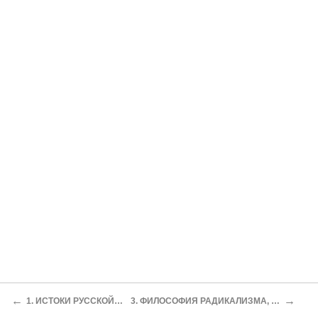
←
→
1. ИСТОКИ РУССКОЙ (РОССИЙСКОЙ) ФИЛОСОФИИ
3. ФИЛОСОФИЯ РАДИКАЛИЗМА, ЕЕ СОЦИОКУЛЬТУРНАЯ ОБУСЛОВЛЕННОСТЬ