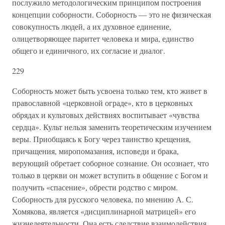
послужило методологическим принципом построения
концепции соборности. Соборность — это не физическая
совокупность людей, а их духовное единение,
олицетворяющее паритет человека и мира, единство
общего и единичного, их согласие и диалог.
229
Соборность может быть усвоена только тем, кто живет в
православной «церковной ограде», кто в церковных
обрядах и культовых действиях воспитывает «чувства
сердца». Культ нельзя заменить теоретическим изучением
веры. Приобщаясь к Богу через таинство крещения,
причащения, миропомазания, исповеди и брака,
верующий обретает соборное сознание. Он осознает, что
только в церкви он может вступить в общение с Богом и
получить «спасение», обрести родство с миром.
Соборность для русского человека, по мнению А. С.
Хомякова, является «дисциплинарной матрицей» его
жизнедеятельности. Она есть следствие взаимодействия