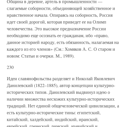
Община в деревне, артель в промышленности —
слагаемые соборности, объединяющей хозяйственное и
нравственное начала. Опираясь на соборность, Россия
идет своей дорогой, которая приведет ее на Олимп
человечества. Это высокое предназначение России
необходимо еще осознать ее гражданам, ибо «право,
данное историей народу, есть обязанность, налагаемая на
каждого из его членов» (См.: Хомяков А. С. О старом и
новом: Статьи и очерки. М., 1989).
230
Идеи славянофильства разделяет и Николай Яковлевич
Данилевский (1822–1885), автор концепции культурно-
исторических типов. Данилевский выдвинул идею о
наличии множества несхожих культурно-исторических
традиций. Нет единой общечеловеческой цивилизации, а
есть культурно-исторические тины: египетский,
китайский, халдейский, индийский, иранский,
еврейский, греческий, римский, аравийский и