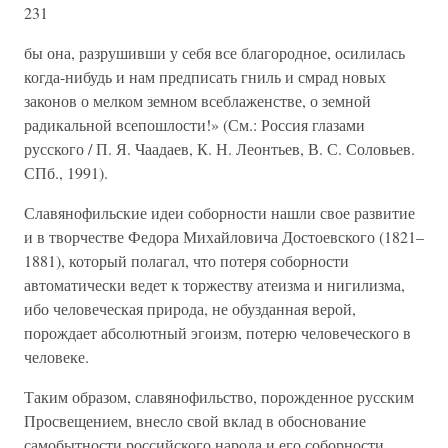
231
бы она, разрушивши у себя все благородное, осилилась
когда-нибудь и нам предписать гниль и смрад новых
законов о мелком земном всеблаженстве, о земной
радикальной всепошлости!» (См.: Россия глазами
русского / П. Я. Чаадаев, К. Н. Леонтьев, В. С. Соловьев.
СПб., 1991).
Славянофильские идеи соборности нашли свое развитие
и в творчестве Федора Михайловича Достоевского (1821–
1881), который полагал, что потеря соборности
автоматически ведет к торжеству атеизма и нигилизма,
ибо человеческая природа, не обузданная верой,
порождает абсолютный эгоизм, потерю человеческого в
человеке.
Таким образом, славянофильство, порожденное русским
Просвещением, внесло свой вклад в обоснование
самобытности российского народа и его соборности,