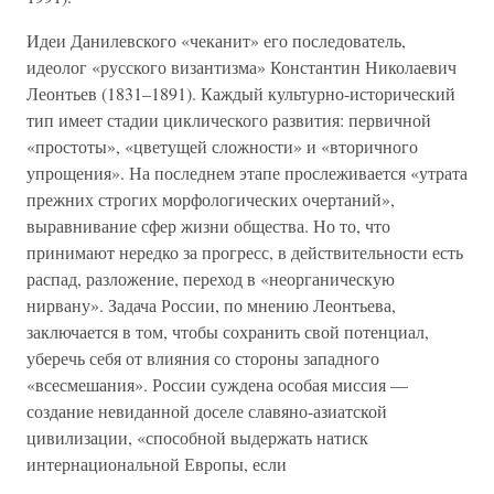
Идеи Данилевского «чеканит» его последователь,
идеолог «русского византизма» Константин Николаевич
Леонтьев (1831–1891). Каждый культурно-исторический
тип имеет стадии циклического развития: первичной
«простоты», «цветущей сложности» и «вторичного
упрощения». На последнем этапе прослеживается «утрата
прежних строгих морфологических очертаний»,
выравнивание сфер жизни общества. Но то, что
принимают нередко за прогресс, в действительности есть
распад, разложение, переход в «неорганическую
нирвану». Задача России, по мнению Леонтьева,
заключается в том, чтобы сохранить свой потенциал,
уберечь себя от влияния со стороны западного
«всесмешания». России суждена особая миссия —
создание невиданной доселе славяно-азиатской
цивилизации, «способной выдержать натиск
интернациональной Европы, если