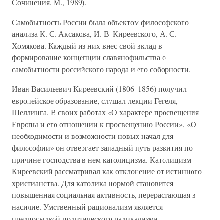
Сочинения. М., 1989).
Самобытность России была объектом философского
анализа К. С. Аксакова, И. В. Киреевского, А. С.
Хомякова. Каждый из них внес свой вклад в
формирование концепции славянофильства о
самобытности российского народа и его соборности.
Иван Васильевич Киреевский (1806–1856) получил
европейское образование, слушал лекции Гегеля,
Шеллинга. В своих работах «О характере просвещения
Европы и его отношении к просвещению России», «О
необходимости и возможности новых начал для
философии» он отвергает западный путь развития по
причине господства в нем католицизма. Католицизм
Киреевский рассматривал как отклонение от истинного
христианства. Для католика нормой становится
повышенная социальная активность, перерастающая в
насилие. Умственный рационализм является
предпосылкой политического радикализма.