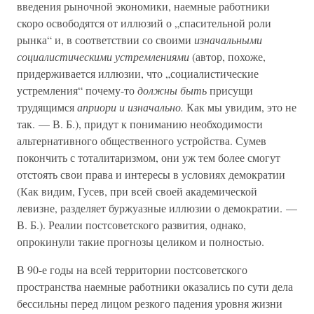
введения рыночной экономики, наемные работники
скоро освободятся от иллюзий о „спасительной роли
рынка“ и, в соответствии со своими
изначальными
социалистическими устремлениями
(автор, похоже,
придерживается иллюзии, что „социалистические
устремления“ почему-то
должны быть
присущи
трудящимся
априори и изначально.
Как мы увидим, это не
так. — В. Б.), придут к пониманию необходимости
альтернативного общественного устройства. Сумев
покончить с тоталитаризмом, они уж тем более смогут
отстоять свои права и интересы в условиях демократии
(Как видим, Гусев, при всей своей академической
левизне, разделяет буржуазные иллюзии о демократии. —
В. Б.). Реалии постсоветского развития, однако,
опрокинули такие прогнозы целиком и полностью.
В 90-е годы на всей территории постсоветского
пространства наемные работники оказались по сути дела
бессильны перед лицом резкого падения уровня жизни