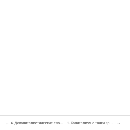
←
→
4. Докапиталистические способы производства и общественно-экономические формации
1. Капитализм с точки зрения концепции трех типов собственности и управления