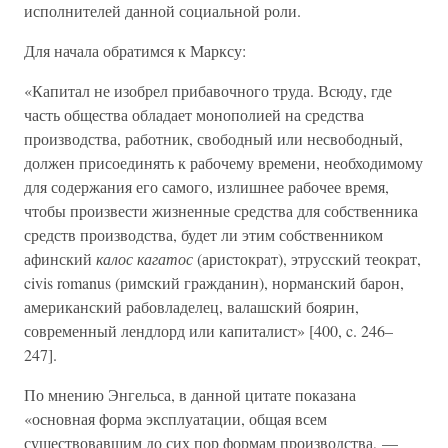
исполнителей данной социальной роли.
Для начала обратимся к Марксу:
«Капитал не изобрел прибавочного труда. Всюду, где
часть общества обладает монополией на средства
производства, работник, свободный или несвободный,
должен присоединять к рабочему времени, необходимому
для содержания его самого, излишнее рабочее время,
чтобы произвести жизненные средства для собственника
средств производства, будет ли этим собственником
афинский
калос кагатос
(аристократ), этрусский теократ,
civis romanus (римский гражданин), норманский барон,
американский рабовладелец, валашский боярин,
современный лендлорд или капиталист» [400, c. 246–
247].
По мнению Энгельса, в данной цитате показана
«основная форма эксплуатации, общая всем
существовавшим до сих пор формам производства, —