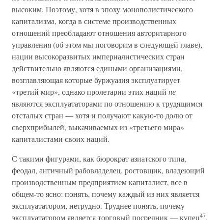
высоким. Поэтому, хотя в эпоху монополистического
капитализма, когда в системе производственных
отношений преобладают отношения авторитарного
управления (об этом мы поговорим в следующей главе),
нации высокоразвитых империалистических стран
действительно являются едиными организациями,
возглавляющая которые буржуазия эксплуатирует
«третий мир», однако пролетарии этих наций
не
являются эксплуататорами по отношению к трудящимся
отсталых стран — хотя и получают какую-то долю от
сверхприбылей, выкачиваемых из «третьего мира»
капиталистами своих наций.
С такими фигурами, как бюрократ азиатского типа,
феодал, античный рабовладелец, ростовщик, владеющий
производственным предприятием капиталист, все в
общем-то ясно: понять, почему каждый из них является
эксплуататором, нетрудно. Труднее понять, почему
47
эксплуататором является торговый посредник — купец
.