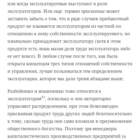
или когда эксплуатируемые выступают в роли
эксплуататоров. Или еще: термин
присвоение
может
заставить забыть о том, что в ряде случаев прибавочный
продукт не изымается эксплуататором из частной-по
отношению к нему-собственности эксплуатируемого, но
изначально принадлежит эксплуататору (хотя в этом
продукте есть лишь малая доля труда эксплуататора либо
ее нет вовсе). В любом случае после того, как была
открыта концепция трех типов отношений собственности
и управления, лучше пользоваться тем определением
эксплуатации, которое мы дали тремя абзацами выше.
Разбойники и мошенники тоже относятся к
53
эксплуататорам
, поскольку и они авторитарно
управляют распределением, при этом безвозмездно
присваивая продукт труда других людей безотносительно
к тому, сколько труда они сами вложили в приумножение
общественного богатства. Поэтому зря менеджеры
капиталистических производственных предприятий (а