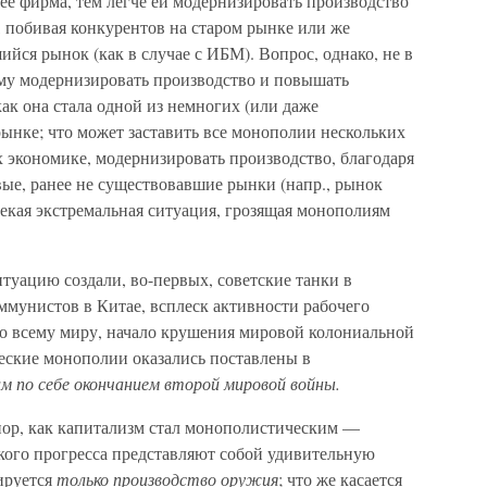
нее фирма, тем легче ей модернизировать производство
 побивая конкурентов на старом рынке или же
ийся рынок (как в случае с ИБМ). Вопрос, однако, не в
ирму модернизировать производство и повышать
как она стала одной из немногих (или даже
ынке; что может заставить все монополии нескольких
 экономике, модернизировать производство, благодаря
вые, ранее не существовавшие рынки (напр., рынок
екая экстремальная ситуация, грозящая монополиям
туацию создали, во-первых, советские танки в
ммунистов в Китае, всплеск активности рабочего
о всему миру, начало крушения мировой колониальной
еские монополии оказались поставлены в
м по себе окончанием второй мировой войны.
 пор, как капитализм стал монополистическим —
кого прогресса представляют собой удивительную
ируется
только производство оружия
; что же касается