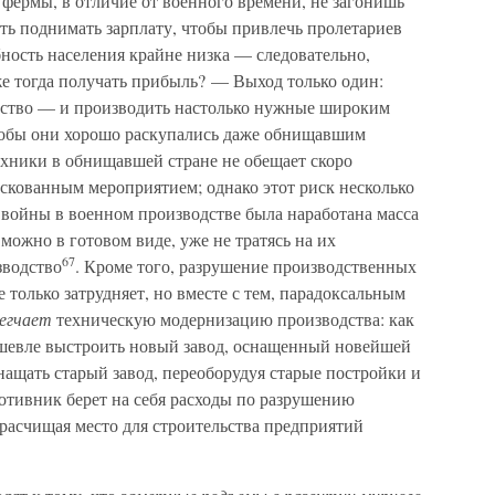
и фермы, в отличие от военного времени, не загонишь
уть поднимать зарплату, чтобы привлечь пролетариев
ность населения крайне низка — следовательно,
же тогда получать прибыль? — Выход только один:
дство — и производить настолько нужные широким
тобы они хорошо раскупались даже обнищавшим
ехники в обнищавшей стране не обещает скоро
искованным мероприятием; однако этот риск несколько
я войны в военном производстве была наработана масса
можно в готовом виде, уже не тратясь на их
67
зводство
. Кроме того, разрушение производственных
 только затрудняет, но вместе с тем, парадоксальным
егчает
техническую модернизацию производства: как
ешевле выстроить новый завод, оснащенный новейшей
снащать старый завод, переоборудуя старые постройки и
отивник берет на себя расходы по разрушению
 расчищая место для строительства предприятий