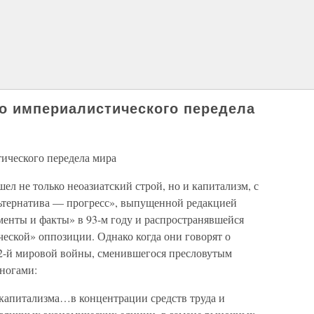
го империалистического передела
тического передела мира
шел не только неоазиатский строй, но и капитализм, с
ьтернатива — прогресс», выпущенной редакцией
менты и факты» в 93-м году и распространявшейся
еской» оппозиции. Однако когда они говорят о
2-й мировой войны, сменившегося пресловутым
 ногами:
капитализма…в концентрации средств труда и