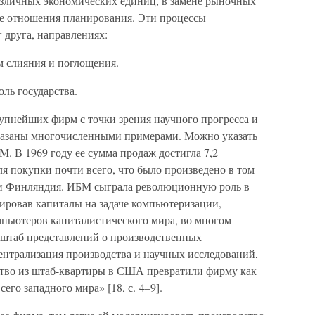
азличных экономических единиц, в замене рыночных
е отношения планирования. Эти процессы
 друга, направлениях:
м слияния и поглощения.
оль государства.
пнейших фирм с точки зрения научного прогресса и
оказаны многочисленными примерами. Можно указать
 В 1969 году ее сумма продаж достигла 7,2
ля покупки почти всего, что было произведено в том
или Финляндия. ИБМ сыграла революционную роль в
ровав капиталы на задаче компьютеризации,
мпьютеров капиталистического мира, во многом
штаб представлений о производственных
ентрализация производства и научных исследований,
ство из штаб-квартиры в США превратили фирму как
го западного мира» [18, с. 4–9].