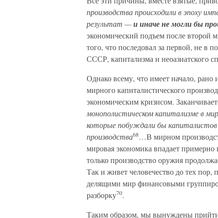
Все эти причины, вместе взятые, приво
производства происходили в эпоху имп
результат —
и иначе не могли бы пр
экономический подъем после второй м
того, что последовал за первой, не в
СССР, капитализма и неоазиатского сп
Однако всему, что имеет начало, ран
мирного капиталистического производ
экономическим кризисом. Заканчиваетс
монополистическом капитализме в мир
которые побуждали бы капиталистов 
68
производства
…В мирном производств
мировая экономика впадает примерно в т
только производство оружия продолжае
Так и живет человечество до тех пор,
делящими мир финансовыми группир
70
разборку
.
Таким образом, мы вынуждены прийти