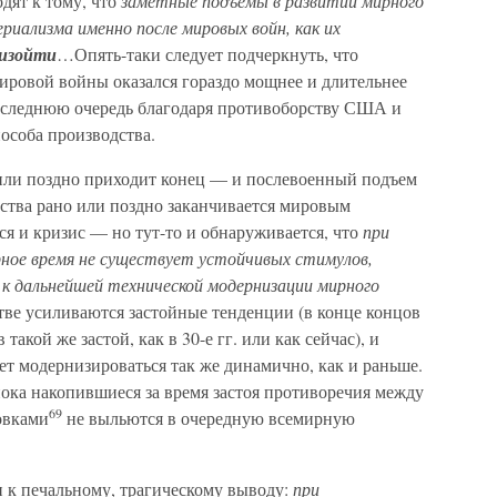
дят к тому, что
заметные подъемы в развитии мирного
ериализма именно после мировых войн, как их
оизойти
…Опять-таки следует подчеркнуть, что
ировой войны оказался гораздо мощнее и длительнее
 последнюю очередь благодаря противоборству США и
особа производства.
о или поздно приходит конец — и послевоенный подъем
ства рано или поздно заканчивается мировым
я и кризис — но тут-то и обнаруживается, что
при
ное время не существует устойчивых стимулов,
к дальнейшей технической модернизации мирного
е усиливаются застойные тенденции (в конце концов
акой же застой, как в 30-е гг. или как сейчас), и
т модернизироваться так же динамично, как и раньше.
 пока накопившиеся за время застоя противоречия между
69
овками
не выльются в очередную всемирную
 к печальному, трагическому выводу:
при