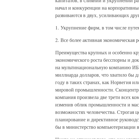
капиталов, в слиянии и укрупнении р
начал и конкуренции на корпоративны
развиваются в двух, усиливающих друг
1. Укрупнение фирм, в том числе путе
2. Все более активная экономическая р
Преимущества крупных и особенно кру
экономического роста бесспорны и д
на мультинациональную компанию ИБМ.
миллиарда долларов, что хватило бы д
году в таких странах, как Норвегия 
мировой промышленности. Сконцентри
компания произвела две трети всех ко
изменив облик промышленности и мас
возможностях человечества. Строгая ц
планирование и директивное руковод
бы в министерство компьютеризации все