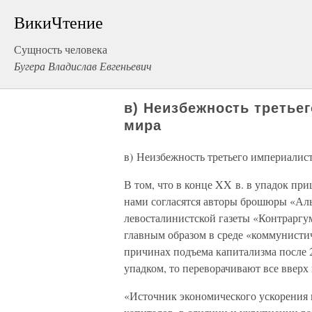
ВикиЧтение
Сущность человека
Бугера Владислав Евгеньевич
в) Неизбежность третье
мира
в) Неизбежность третьего империалис
В том, что в конце XX в. в упадок при
нами согласятся авторы брошюры «Ал
левосталинистской газеты «Контраргу
главным образом в среде «коммунистич
причинах подъема капитализма после 
упадком, то переворачивают все вверх
«Источник экономического ускорения 