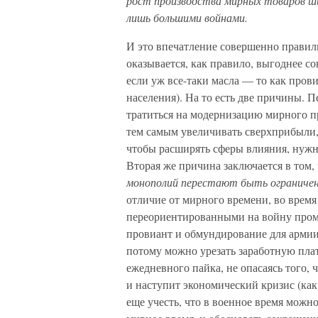
рост производства мирных товаров ш
лишь большими войнами.
И это впечатление совершенно правил
оказывается, как правило, выгоднее с
если уж все-таки масла — то как прови
населения). На то есть две причины. 
тратиться на модернизацию мирного п
тем самым увеличивать сверхприбыли, 
чтобы расширять сферы влияния, нужн
Вторая же причина заключается в том,
монополий перестают быть ограничен
отличие от мирного времени, во врем
переориентированными на войну пром
провиант и обмундирование для армии 
потому можно урезать заработную плат
ежедневного пайка, не опасаясь того,
и наступит экономический кризис (как
еще учесть, что в военное время можн