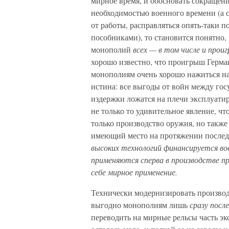
мирное время, и обосновать сокращени
необходимостью военного времени (а с 
от работы, расправляться опять-таки 
пособниками), то становится понятно,
монополий
всех — в том числе и прои
хорошо известно, что проигрыш Герма
монополиям очень хорошо нажиться на
истина: все выгоды от войн между гос
издержки ложатся на плечи эксплуатир
не только то удивительное явление, чт
только производство оружия, но также
имеющий место на протяжении послед
высоких технологий финансируется во
применяются сперва в производстве пр
себе мирное применение.
Технически модернизировать производ
выгодно монополиям лишь
сразу посл
переводить на мирные рельсы часть э