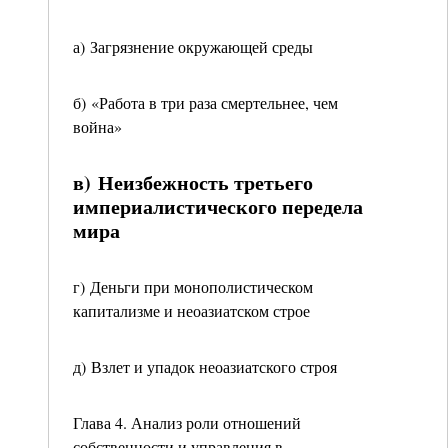
а) Загрязнение окружающей среды
б) «Работа в три раза смертельнее, чем
война»
в) Неизбежность третьего
империалистического передела
мира
г) Деньги при монополистическом
капитализме и неоазиатском строе
д) Взлет и упадок неоазиатского строя
Глава 4. Анализ роли отношений
собственности и управления в