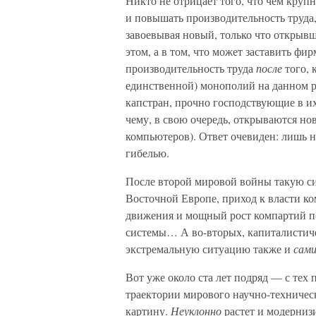
Никто не отрицает того, что чем круп
и повышать производительность труда,
завоевывая новый, только что открывш
этом, а в том, что может заставить ф
производительность труда
после
того, 
единственной) монополий на данном р
капстран, прочно господствующие в их
чему, в свою очередь, открываются но
компьютеров). Ответ очевиден: лишь н
гибелью.
После второй мировой войны такую си
Восточной Европе, приход к власти ко
движения и мощный рост компартий п
системы… А во-вторых, капиталистич
экстремальную ситуацию также и
сами
Вот уже около ста лет подряд — с тех
траектории мирового научно-техничес
картину.
Неуклонно
растет и модерниз