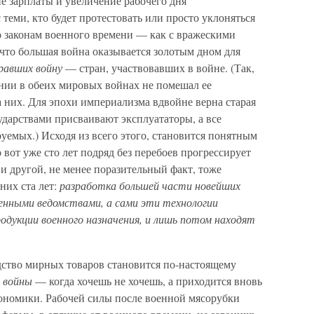
е зарплаты и увеличение рабочего дня
теми, кто будет протестовать или просто уклоняться
по законам военного времени — как с вражескими
 что большая война оказывается золотым дном для
гравших войну
— стран, участвовавших в войне. (Так,
нии в обеих мировых войнах не помешал ее
 них. Для эпохи империализма вдвойне верна старая
ударствами присваивают эксплуататоры, а все
уемых.) Исходя из всего этого, становится понятным
о вот уже сто лет подряд без перебоев прогрессирует
 и другой, не менее поразительный факт, тоже
них ста лет:
разработка большей части новейших
енными ведомствами, а сами эти технологии
одукции военного назначения, и лишь потом находят
ство мирных товаров становится по-настоящему
е войны
— когда хочешь не хочешь, а приходится вновь
кономики. Рабочей силы после военной мясорубки