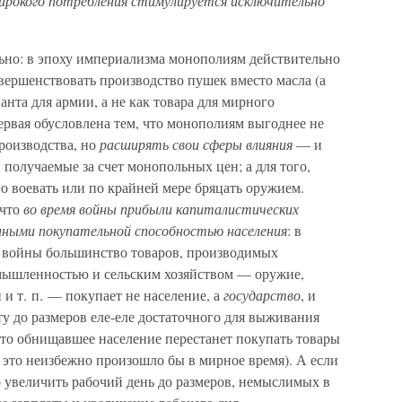
ирокого потребления стимулируется исключительно
ьно: в эпоху империализма монополиям действительно
овершенствовать производство пушек вместо масла (а
анта для армии, а не как товара для мирного
Первая обусловлена тем, что монополиям выгоднее не
роизводства, но
расширять свои сферы влияния
— и
получаемые за счет монопольных цен; а для того,
о воевать или по крайней мере бряцать оружием.
 что
во время войны прибыли капиталистических
ными покупательной способностью населения
: в
я войны большинство товаров, производимых
ышленностью и сельским хозяйством — оружие,
и т. п. — покупает не население, а
государство
, и
у до размеров еле-еле достаточного для выживания
 что обнищавшее население перестанет покупать товары
 это неизбежно произошло бы в мирное время). А если
о увеличить рабочий день до размеров, немыслимых в