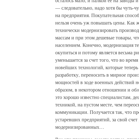
осталось мало, и палкой ее на заводы 
— следовательно, надо хотя бы чуть-ч
на предприятия. Покупательная способ
нельзя очень уж повышать цены. Как 
технически модернизировать произво
массам и при этом дешевые товары, ч
населением. Конечно, модернизация т
окупиться и потому является весьма р
уменьшается за счет того, что во врем
новейших технологий, которые теперь 
разработку, переносить в мирное прои
мощностей в ходе военных действий не
образом, в некотором отношении и
обл
это хорошо известно специалистам, д
техникой, на пустом месте, чем перео
коммуникации. Получается так, что пр
устаревших предприятий, за свой счет
модернизированных…