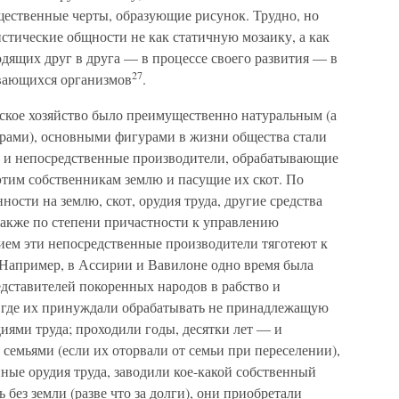
щественные черты, образующие рисунок. Трудно, но
стические общности не как статичную мозаику, а как
дящих друг в друга — в процессе своего развития — в
27
ивающихся организмов
.
ьское хозяйство было преимущественно натуральным (а
ерами), основными фигурами в жизни общества стали
а и непосредственные производители, обрабатывающие
тим собственникам землю и пасущие их скот. По
ности на землю, скот, орудия труда, другие средства
также по степени причастности к управлению
ием эти непосредственные производители тяготеют к
Например, в Ассирии и Вавилоне одно время была
дставителей покоренных народов в рабство и
а, где их принуждали обрабатывать не принадлежащую
ями труда; проходили годы, десятки лет — и
семьями (если их оторвали от семьи при переселении),
ные орудия труда, заводили кое-какой собственный
 без земли (разве что за долги), они приобретали