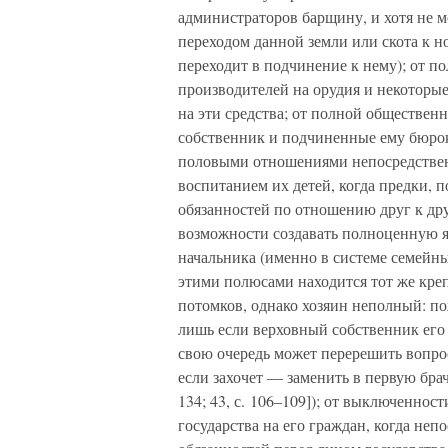
администраторов барщину, и хотя не м
переходом данной земли или скота к 
переходит в подчинение к нему); от п
производителей на орудия и некоторые
на эти средства; от полной обществен
собственник и подчиненные ему бюро
половыми отношениями непосредстве
воспитанием их детей, когда предки, 
обязанностей по отношению друг к др
возможности создавать полноценную я
начальника (именно в системе семейны
этими полюсами находится тот же кре
потомков, однако хозяин неполный: по
лишь если верховный собственник его з
свою очередь может перерешить вопрос
если захочет — заменить в первую брач
134; 43, с. 106–109]); от выключенно
государства на его граждан, когда не