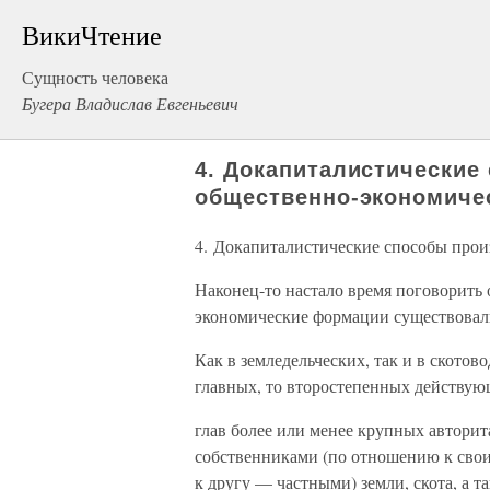
ВикиЧтение
Сущность человека
Бугера Владислав Евгеньевич
4. Докапиталистические
общественно-экономиче
4. Докапиталистические способы про
Наконец-то настало время поговорить 
экономические формации существовали
Как в земледельческих, так и в скотов
главных, то второстепенных действую
глав более или менее крупных автори
собственниками (по отношению к сво
к другу — частными) земли, скота, а т