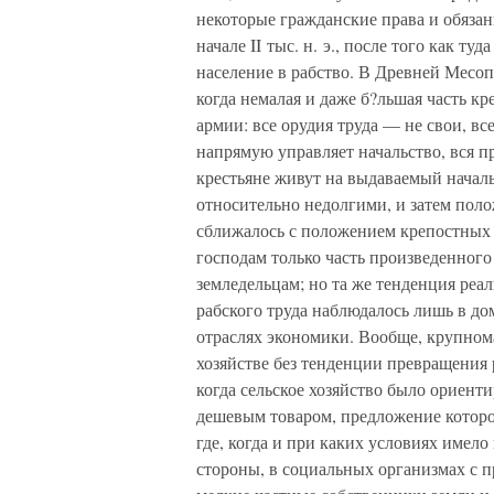
некоторые гражданские права и обязан
начале II тыс. н. э., после того как т
население в рабство. В Древней Месо
когда немалая и даже б?льшая часть к
армии: все орудия труда — не свои, в
напрямую управляет начальство, вся п
крестьяне живут на выдаваемый начал
относительно недолгими, и затем пол
сближалось с положением крепостных 
господам только часть произведенног
земледельцам; но та же тенденция реа
рабского труда наблюдалось лишь в дом
отраслях экономики. Вообще, крупном
хозяйстве без тенденции превращения р
когда сельское хозяйство было ориент
дешевым товаром, предложение которо
где, когда и при каких условиях имело
стороны, в социальных организмах с 