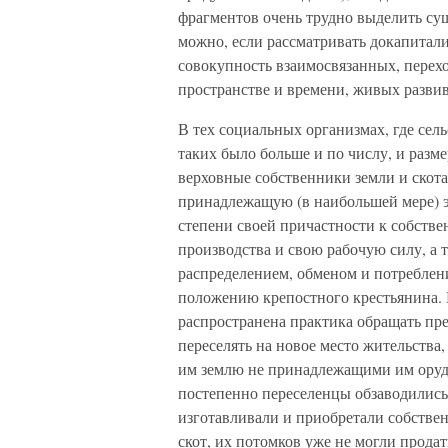
фрагментов очень трудно выделить су
можно, если рассматривать докапитали
совокупность взаимосвязанных, перехо
пространстве и времени, живых разв
В тех социальных организмах, где сел
таких было больше и по числу, и разм
верховные собственники земли и скот
принадлежащую (в наибольшей мере) э
степени своей причастности к собствен
производства и свою рабочую силу, а 
распределением, обменом и потреблен
положению крепостного крестьянина. 
распространена практика обращать пре
переселять на новое место жительств
им землю не принадлежащими им оруди
постепенно переселенцы обзаводились 
изготавливали и приобретали собствен
скот, их потомков уже не могли продать