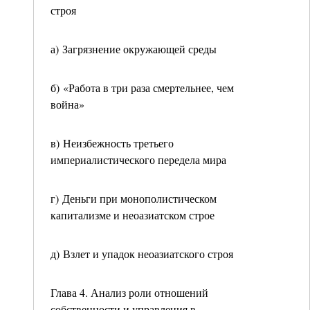
строя
а) Загрязнение окружающей среды
б) «Работа в три раза смертельнее, чем
война»
в) Неизбежность третьего
империалистического передела мира
г) Деньги при монополистическом
капитализме и неоазиатском строе
д) Взлет и упадок неоазиатского строя
Глава 4. Анализ роли отношений
собственности и управления в