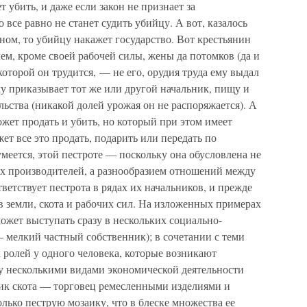
 убить, и даже если закон не признает за
 все равно не станет судить убийцу. А вот, казалось
ином, то убийцу накажет государство. Вот крестьянин
ем, кроме своей рабочей силы, жены да потомков (да и
 которой он трудится, — не его, орудия труда ему выдал
му приказывает тот же или другой начальник, пищу и
льства (никакой долей урожая он не распоряжается). А
ожет продать и убить, но который при этом имеет
жет все это продать, подарить или передать по
умеется, этой пестроте — поскольку она обусловлена не
х производителей, а разнообразием отношений между
етствует пестрота в рядах их начальников, и прежде
в земли, скота и рабочих сил. На изложенных примерах
может выступать сразу в нескольких социально-
 мелкий частный собственник); в сочетании с теми
ролей у одного человека, которые возникают
зу несколькими видами экономической деятельности
ик скота — торговец ремесленными изделиями и
олько пеструю мозаику, что в блеске множества ее