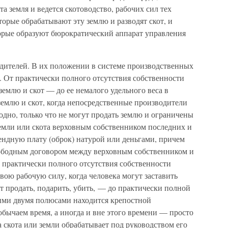
а земля и ведется скотоводство, рабочих сил тех
орые обрабатывают эту землю и разводят скот, и
торые образуют бюрократический аппарат управления
дителей. В их положении в системе производственных
. От практически полного отсутствия собственности
емлю и скот — до ее немалого удельного веса в
землю и скот, когда непосредственные производители
годно, только что не могут продать землю и ограничены
земли или скота верховным собственником последних и
ендную плату (оброк) натурой или деньгами, причем
вободным договором между верховным собственником и
 практически полного отсутствия собственности
вою рабочую силу, когда человека могут заставить
ут продать, подарить, убить, — до практически полной
тими двумя полюсами находится крепостной
обычаем время, а иногда и вне этого времени — просто
 скота или земли обрабатывает под руководством его