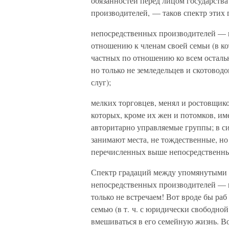
обязанностей перед лицом государств
производителей, — таков спектр этих 
непосредственных производителей — м
отношению к членам своей семьи (в ко
частных по отношению ко всем осталь
но только не земледельцев и скотовод
слуг);
мелких торговцев, менял и ростовщико
которых, кроме их жен и потомков, им
авторитарно управляемые группы; в 
занимают места, не тождественные, но
перечисленных выше непосредственны
Спектр градаций между упомянутыми
непосредственных производителей — и
только не встречаем! Вот вроде бы раб
семью (в т. ч. с юридически свободной
вмешиваться в его семейную жизнь. Во