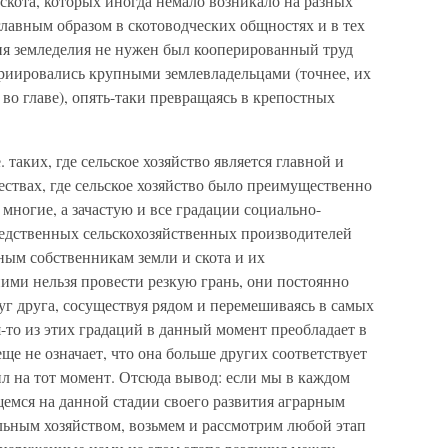
скота, которых иногда немало возникало на разных
лавным образом в скотоводческих общностях и в тех
ния земледелия не нужен был кооперированный труд
риировались крупными землевладельцами (точнее, их
о главе), опять-таки превращаясь в крепостных
. таких, где сельское хозяйство является главной и
ствах, где сельское хозяйство было преимущественно
многие, а зачастую и все градации социально-
едственных сельскохозяйственных производителей
ным собственникам земли и скота и их
ими нельзя провести резкую грань, они постоянно
руг друга, сосуществуя рядом и перемешиваясь в самых
то из этих градаций в данный момент преобладает в
ще не означает, что она больше других соответствует
л на тот момент. Отсюда вывод: если мы в каждом
емся на данной стадии своего развития аграрным
ьным хозяйством, возьмем и рассмотрим любой этап