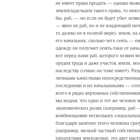
не имеет права продать — однако может
землевладельцем такого права, то никто
бы, раб, — но если он будет убит хозя
— явно не раб, но и не владеющий нич
то далеко не в полной мере): земля, на
его начальник, сколько чего сеять — е
одежду он получает опять-таки от нача
вот перед нами раб, которого хозяин м
орудия труда и даже участок земли, мо
наследству (семью он тоже имеет). Раз
личными качествами непосредственны
последними и их начальниками — соотв
всего в рядах верховных собственнико
мы видим, что один и тот же человек 
экономических ролях (например, раб —
комбинациями нескольких социальных 
благодаря занятию этого человека сра
(например, мелкий частный собственн
продуктами земледелия), это дает наст