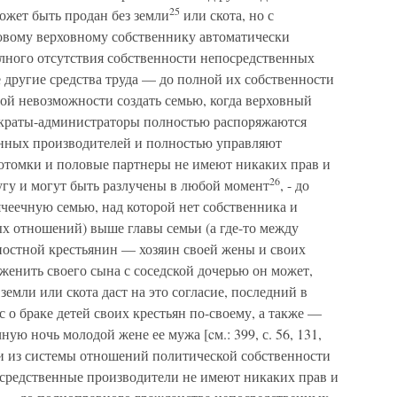
25
ожет быть продан без земли
или скота, но с
новому верховному собственнику автоматически
олного отсутствия собственности непосредственных
 другие средства труда — до полной их собственности
ной невозможности создать семью, когда верховный
краты-администраторы полностью распоряжаются
нных производителей и полностью управляют
потомки и половые партнеры не имеют никаких прав и
26
угу и могут быть разлучены в любой момент
, - до
чеечную семью, над которой нет собственника и
х отношений) выше главы семьи (а где-то между
постной крестьянин — хозяин своей жены и своих
женить своего сына с соседской дочерью он может,
емли или скота даст на это согласие, последний в
 о браке детей своих крестьян по-своему, а также —
ную ночь молодой жене ее мужа [cм.: 399, с. 56, 131,
сти из системы отношений политической собственности
посредственные производители не имеют никаких прав и