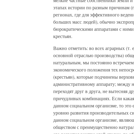
мелкие частные собственники земли и 
этапах истории по разным причинам (г
регионах, где для эффективного веде
больших масс людей), обычно экспроп
бюрократическими аппаратами с ними в
крестьян.
Важно отметить: во всех аграрных (т. е
основной отраслью производства) обще
натуральным, мы постоянно встречаем 
экономического положения тех непоср
(крестьян), которые подчинены верхов
административному аппарату; между н
переходят друг в друга, не вытесняя д
причудливых комбинациях. Если какая-
данном социальном организме, то это е
уровню развития производительных си
данном социальном организме, являющ
обществом с преимущественно натурал