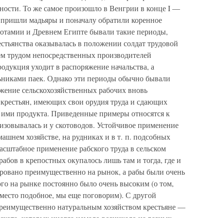
ности. То же самое произошло в Венгрии в конце I —
уда пришли мадьяры и поначалу обратили коренное
потамии и Древнем Египте бывали такие периоды,
рестьянства оказывалась в положении солдат трудовой
сем трудом непосредственных производителей
родукция уходит в распоряжение начальства, а
ьниками паек. Однако эти периоды обычно бывали
ожение сельскохозяйственных рабочих вновь
крестьян, имеющих свои орудия труда и сдающих
о ими продукта. Приведенные примеры относятся к
лизовывалась и у скотоводов. Устойчивое применение
ашнем хозяйстве, на рудниках и в т. п. подсобных
асштабное применение рабского труда в сельском
абов в крепостных окупалось лишь там и тогда, где и
ировано преимущественно на рынок, а рабы были очень
го на рынке постоянно было очень высоким (о том,
 место подобное, мы еще поговорим). С другой
преимущественно натуральным хозяйством крестьяне —