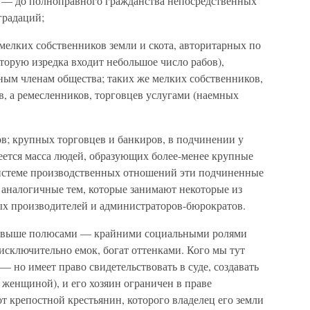
а — до полноправного гражданства непосредственных
градаций;
елких собственников земли и скота, авторитарных по
торую изредка входит небольшое число рабов),
ным членам общества; таких же мелких собственников,
ов, а ремесленников, торговцев услугами (наемных
в; крупных торговцев и банкиров, в подчинении у
еется масса людей, образующих более-менее крупные
системе производственных отношений эти подчиненные
 аналогичные тем, которые занимают некоторые из
х производителей и администраторов-бюрократов.
 выше полюсами — крайними социальными ролями
сключительно емок, богат оттенками. Кого мы тут
 — но имеет право свидетельствовать в суде, создавать
 женщиной), и его хозяин ограничен в праве
т крепостной крестьянин, которого владелец его земли