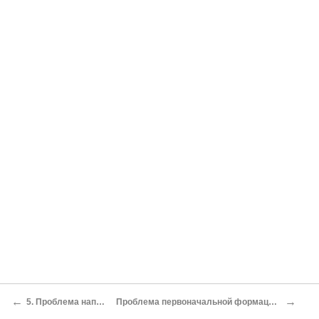
←
→
5. Проблема направления и смысла истории
Проблема первоначальной формации и так называемый азиатский способ производства