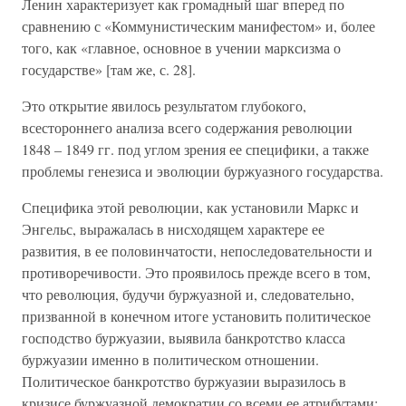
Ленин характеризует как громадный шаг вперед по
сравнению с «Коммунистическим манифестом» и, более
того, как «главное, основное в учении марксизма о
государстве» [там же, с. 28].
Это открытие явилось результатом глубокого,
всестороннего анализа всего содержания революции
1848 – 1849 гг. под углом зрения ее специфики, а также
проблемы генезиса и эволюции буржуазного государства.
Специфика этой революции, как установили Маркс и
Энгельс, выражалась в нисходящем характере ее
развития, в ее половинчатости, непоследовательности и
противоречивости. Это проявилось прежде всего в том,
что революция, будучи буржуазной и, следовательно,
призванной в конечном итоге установить политическое
господство буржуазии, выявила банкротство класса
буржуазии именно в политическом отношении.
Политическое банкротство буржуазии выразилось в
кризисе буржуазной демократии со всеми ее атрибутами: