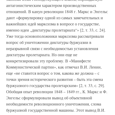
антагонистическим характером производственных
отношений. В канун революции 1848 г. Маркс и Энгельс
дают «формулировку одной из самых замечательных и
важнейших идей марксизма в вопросе о государстве,
именно идеи „диктатуры пролетариата“» [2, т. 33, с. 24].
Уже тогда основоположники марксизма рассматривали
вопрос об уничтожении диктатуры буржуазии в
неразрывной связи с необходимостью установления
диктатуры пролетариата. Но они еще не
конкретизировали эту проблему. В «Манифесте
Коммунистической партии», как отмечал В.И. Ленин,
еще «не ставится вопрос о том, какова же должна – с
точки зрения исторического развития – быть эта смена
буржуазного государства пролетарским» [2, т. 33, с. 29].
Обобщая опыт революции 1848 – 1849 гг., К. Маркс и Ф.
Энгельс сформулировали вывод об объективной
необходимости революционного уничтожения, слома
буржуазной государственной машины. Этот вывод В.И.